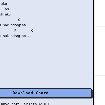
aku

  Am

h aku

          C

s sak bahagiamu..

        F        C

s sak bahagiamu..

Download Chord
ainnya dari:
Shinta Gisul