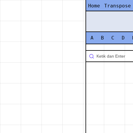
Home
Transpose
A
B
C
D