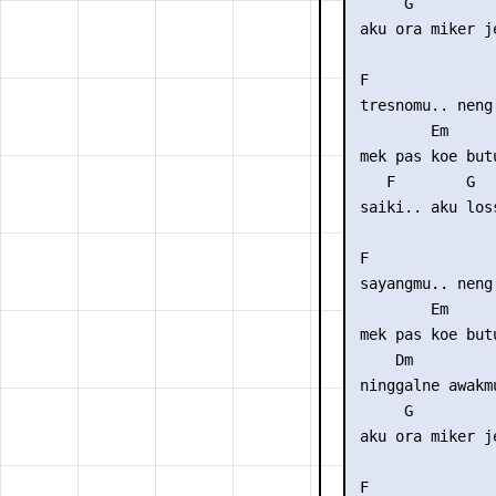
      G

 aku ora miker je
 F               
 tresnomu.. neng 
         Em      
 mek pas koe butu
    F        G  
 saiki.. aku los
 F               
 sayangmu.. neng 
         Em      
 mek pas koe butu
     Dm      

 ninggalne awakmu
      G

 aku ora miker je
 F               