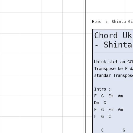
Home
Shinta G
Chord Uk
- Shinta
Untuk stel-an GC
Transpose ke F da
standar Transpose
Intro : 

F  G  Em  Am

Dm  G

F  G  Em  Am

F  G  C

   C        G   