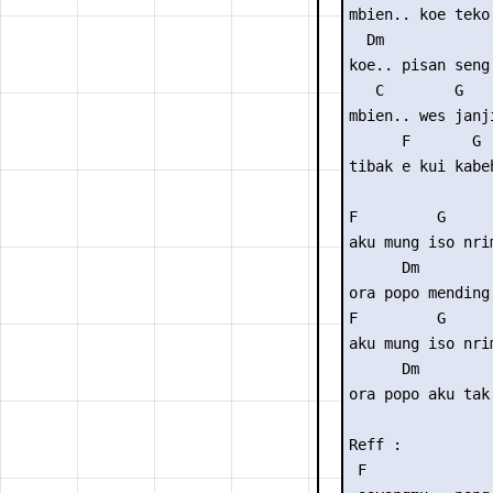
mbien.. koe teko
  Dm            
koe.. pisan seng
   C        G   
mbien.. wes janj
      F       G 
tibak e kui kabe
F         G     
aku mung iso nri
      Dm        
ora popo mending
F         G     
aku mung iso nri
      Dm        
ora popo aku tak
Reff :

 F               