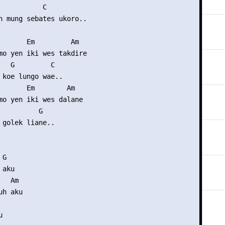
           C

h mung sebates ukoro..

       Em         Am

mo yen iki wes takdire

   G         C

 koe lungo wae..

       Em        Am

mo yen iki wes dalane 

          G

 golek liane..

G      

aku

  Am

h aku


