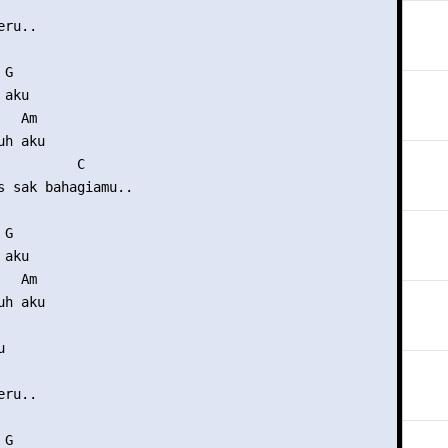
ru..

G

aku

  Am

h aku

          C

s sak bahagiamu..

G      

aku

  Am

h aku



ru..

G
