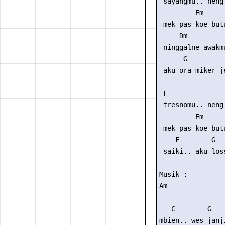
 sayangmu.. neng 
         Em      
 mek pas koe butu
     Dm      

 ninggalne awakmu
      G

 aku ora miker je
 F               
 tresnomu.. neng 
         Em      
 mek pas koe butu
    F        G  
 saiki.. aku los
Musik : 

Am

   C        G   
mbien.. wes janj