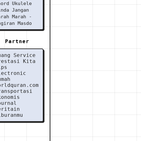
hord Ukulele
inda Jangan
arah Marah -
ugiran Masdo
Partner
uang Service
restasi Kita
ips
lectronic
umah
orldquran.com
ransportasi
konomis
ournal
eritain
iburanmu