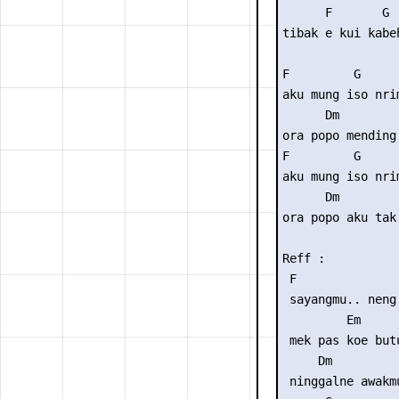
      F       G 
tibak e kui kabe
F         G     
aku mung iso nri
      Dm        
ora popo mending
F         G     
aku mung iso nri
      Dm        
ora popo aku tak
Reff :

 F               
 sayangmu.. neng 
         Em      
 mek pas koe butu
     Dm      

 ninggalne awakmu