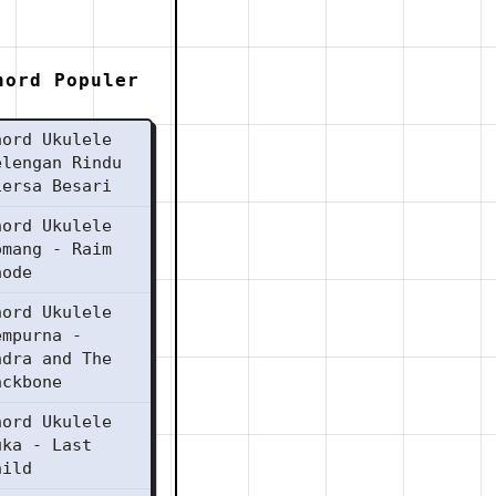
hord Populer
hord Ukulele
elengan Rindu
iersa Besari
hord Ukulele
omang - Raim
aode
hord Ukulele
empurna -
ndra and The
ackbone
hord Ukulele
uka - Last
hild