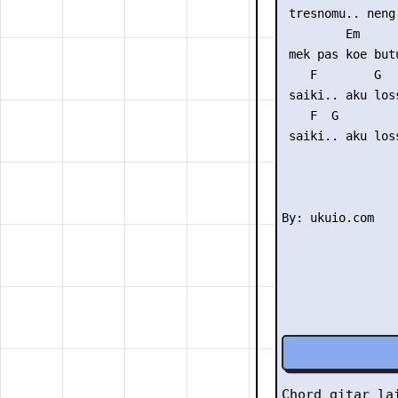
 tresnomu.. neng 
         Em      
 mek pas koe butu
    F        G  
 saiki.. aku los
    F  G        
 saiki.. aku los
Chord gitar l