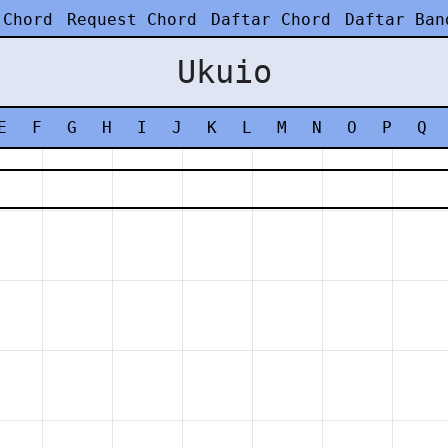
 Chord
Request Chord
Daftar Chord
Daftar Ban
Ukuio
E
F
G
H
I
J
K
L
M
N
O
P
Q