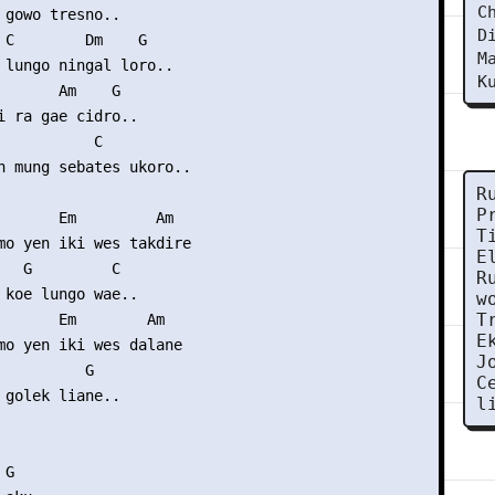
C
 gowo tresno..

D
 C        Dm    G

M
 lungo ningal loro..

K
       Am    G

i ra gae cidro..

           C

h mung sebates ukoro..

R
P
       Em         Am

T
mo yen iki wes takdire

E
   G         C

R
 koe lungo wae..

w
T
       Em        Am

E
mo yen iki wes dalane 

J
          G

C
 golek liane..

l
G      
