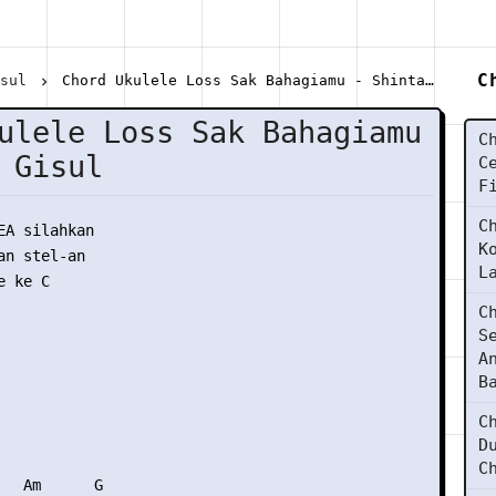
C
isul
Chord Ukulele Loss Sak Bahagiamu - Shinta Gisul
ulele Loss Sak Bahagiamu
C
 Gisul
C
F
C
EA silahkan

K
n stel-an

L
 ke C

C
S
A
B
C
D
C
   Am      G    
