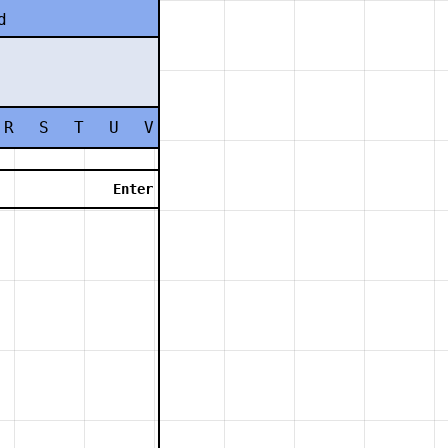
d
R
S
T
U
V
W
X
Y
Z