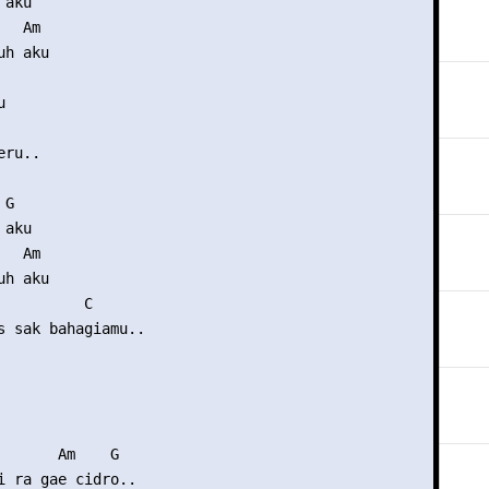
aku

  Am

h aku



ru..

G

aku

  Am

h aku

          C

s sak bahagiamu..

       Am    G

i ra gae cidro..
