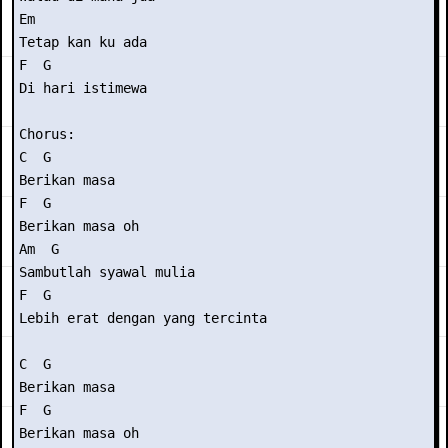
Em

Tetap kan ku ada

F  G

Di hari istimewa

Chorus:

C  G

Berikan masa

F  G

Berikan masa oh

Am  G

Sambutlah syawal mulia

F  G

Lebih erat dengan yang tercinta

C  G

Berikan masa

F  G

Berikan masa oh
