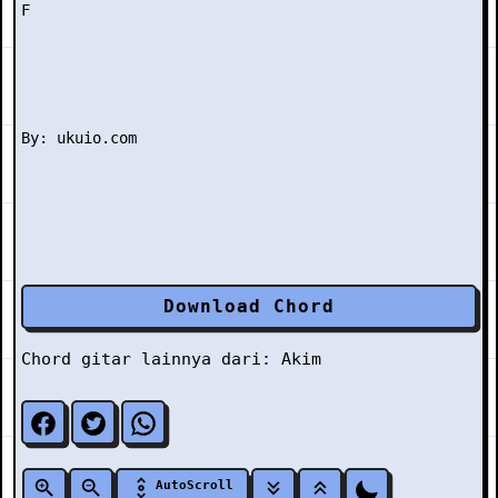
F

Download Chord
Chord gitar lainnya dari:
Akim
AutoScroll