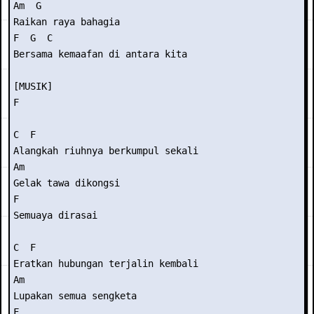
Am  G

Raikan raya bahagia

F  G  C

Bersama kemaafan di antara kita

[MUSIK]

F 

C  F

Alangkah riuhnya berkumpul sekali

Am

Gelak tawa dikongsi

F

Semuaya dirasai

C  F

Eratkan hubungan terjalin kembali

Am

Lupakan semua sengketa

F
