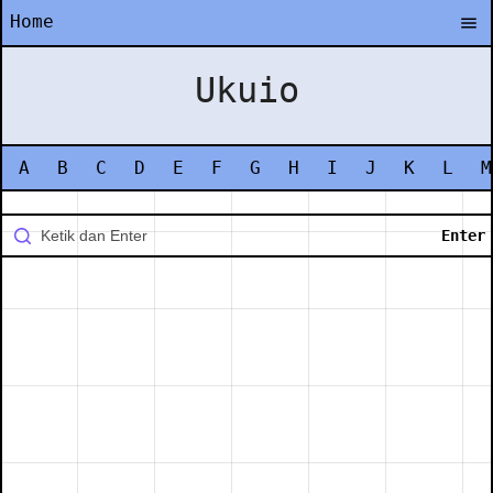
Home
Ukuio
A
B
C
D
E
F
G
H
I
J
K
L
M