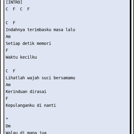
[INTRO]

C  F  C  F

C  F

Indahnya terimbasku masa lalu

Am  

Setiap detik memori

F

Waktu kecilku

C  F

Lihatlah wajah suci bersamamu

Am  

Kerinduan dirasai

F

Kepulanganku di nanti

*

Dm

Walau di mana jua
