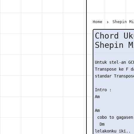
Home
Shepin M
Chord Uk
Shepin M
Untuk stel-an GC
Transpose ke F da
standar Transpose
Intro : 

Am

Am

 cobo to gagasen

  Dm

lelakonku iki..
