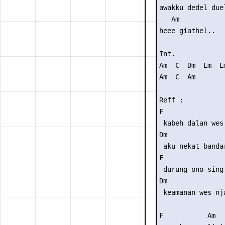
awakku dedel duel
   Am

heee giathel..

Int. 

Am  C  Dm  Em  Em
Am  C  Am

Reff :

F

 kabeh dalan wes 
Dm               
 aku nekat bandar
F

 durung ono sing 
Dm               
 keamanan wes nj
F           Am
