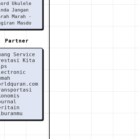
hord Ukulele
inda Jangan
arah Marah -
ugiran Masdo
Partner
uang Service
restasi Kita
ips
lectronic
umah
orldquran.com
ransportasi
konomis
ournal
eritain
iburanmu