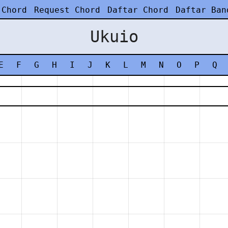
 Chord
Request Chord
Daftar Chord
Daftar Ban
Ukuio
E
F
G
H
I
J
K
L
M
N
O
P
Q