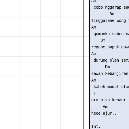
Am

 cobo nggarap saw
        Dm

tinggalane wong t
Am  

 gumunku saben na
    Dm

regane pupuk duwu
Am

 durung oleh semi
      Dm

sawah kebanjiran 
Am

 kabeh modal utan
 F

ora biso kesaur..
     Am

heee ajur..

Int. 
