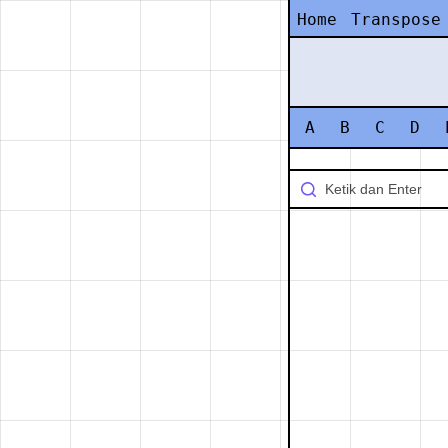
Home
Transpose
A
B
C
D