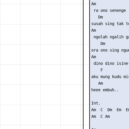
Am

 ra ono senenge

   Dm

susah sing tak te
Am  

 ngolah ngalih ga
    Dm

ora ono sing ngun
Am

 dino dino isine

    F

aku mung kudu mis
   Am

heee embuh..

Int. 

Am  C  Dm  Em  Em
Am  C Am
