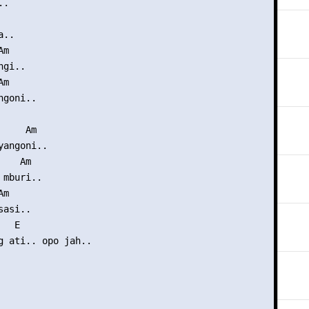
.

..

m

gi..

m

goni..

    Am

angoni..

   Am

mburi..

m

asi..

  E

g ati.. opo jah..
