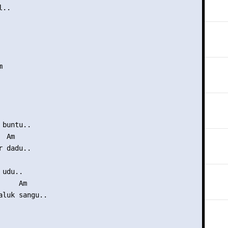
..



buntu..

 Am

 dadu..

udu..

    Am

aluk sangu..
