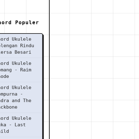
hord Populer
hord Ukulele
elengan Rindu
iersa Besari
hord Ukulele
omang - Raim
aode
hord Ukulele
empurna -
ndra and The
ackbone
hord Ukulele
uka - Last
hild