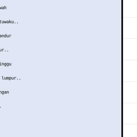
ah

uwaku..

ndur

r..

nggu

lumpur..

gan


