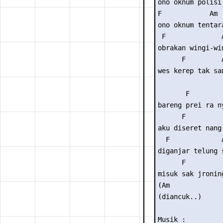
ono oknum polisi.
F            Am

ono oknum tentara
 F              A
obrakan wingi-win
      F         A
wes kerep tak san
       F         
bareng prei ra ny
      F          
aku diseret nang 
  F             A
diganjar telung s
      F          
misuk sak jronin
(Am  

(diancuk..)

Musik : 
