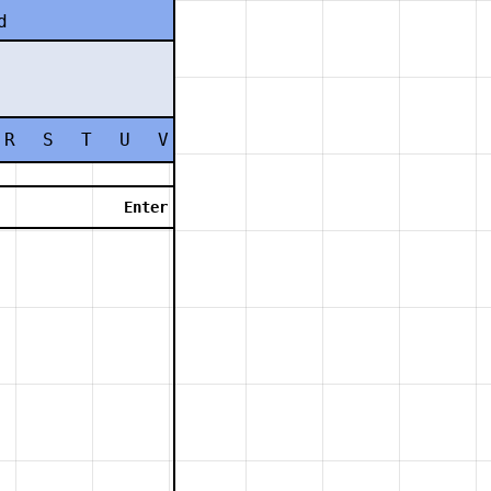
d
R
S
T
U
V
W
X
Y
Z