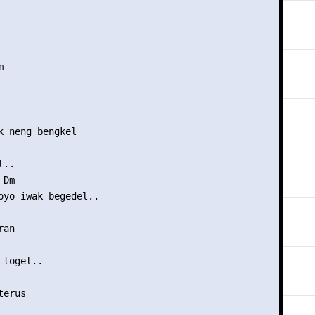


k neng bengkel

..

Dm

oyo iwak begedel..

an

togel..

erus
