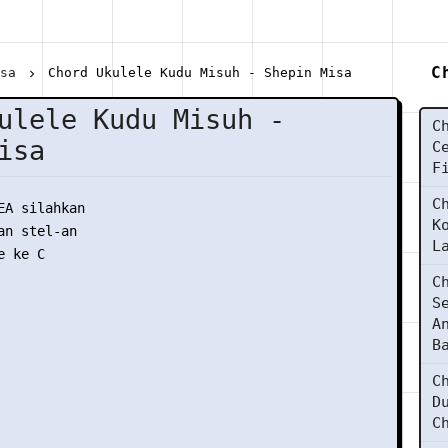
C
isa
Chord Ukulele Kudu Misuh - Shepin Misa
ulele Kudu Misuh -
C
isa
C
F
C
EA silahkan

K
n stel-an

L
 ke C

C
S
A
B
C
D
C