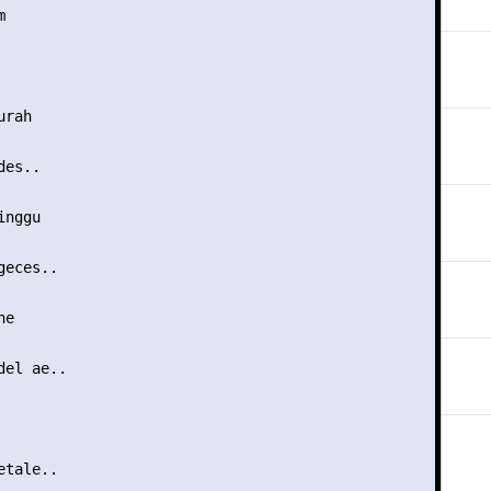


rah

es..

nggu

eces..

e

el ae..

tale..
