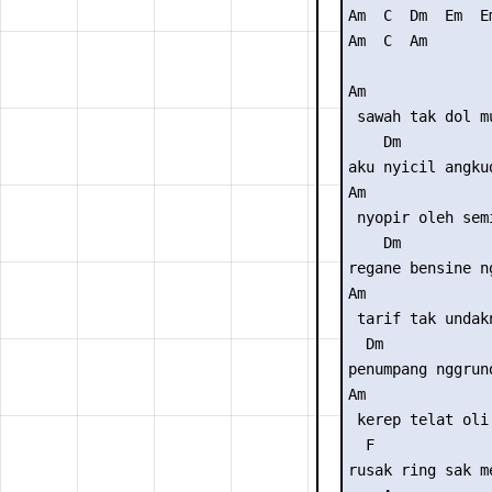
Am  C  Dm  Em  Em
Am  C  Am

Am

 sawah tak dol mu
    Dm

aku nyicil angkud
Am

 nyopir oleh semi
    Dm

regane bensine ng
Am

 tarif tak undakn
  Dm

penumpang nggrund
Am

 kerep telat oli

  F

rusak ring sak me