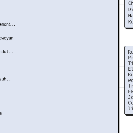
C
D
M
K
moni..

weyan

dut..

R
P
T
E
R
uh..

w
T
E
J
C
l

