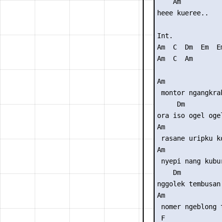
    Am

heee kueree..

Int.

Am  C  Dm  Em  Em
Am  C  Am

Am

 montor ngangkra
     Dm

ora iso ogel ogel
Am               
 rasane uripku k
Am

 nyepi nang kubur
    Dm

nggolek tembusan 
Am

 nomer ngeblong t
 F
