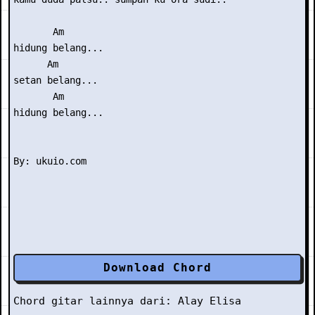
       Am

hidung belang...

      Am

setan belang...

       Am

hidung belang...

Download Chord
Chord gitar lainnya dari:
Alay Elisa