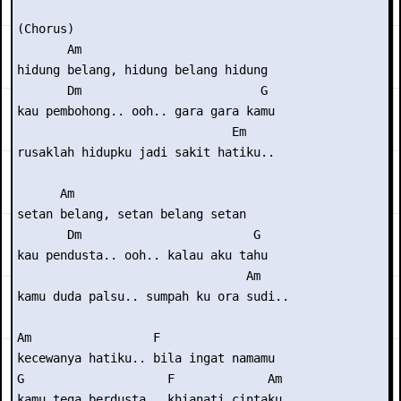
(Chorus)

       Am

hidung belang, hidung belang hidung

       Dm                         G

kau pembohong.. ooh.. gara gara kamu

                              Em

rusaklah hidupku jadi sakit hatiku..

      Am

setan belang, setan belang setan

       Dm                        G

kau pendusta.. ooh.. kalau aku tahu

                                Am

kamu duda palsu.. sumpah ku ora sudi..

Am                 F

kecewanya hatiku.. bila ingat namamu

G                    F             Am

kamu tega berdusta.. khianati cintaku
