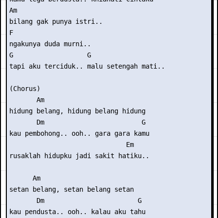
Am

bilang gak punya istri..

F

ngakunya duda murni..

G                   G

tapi aku terciduk.. malu setengah mati..

(Chorus)

       Am

hidung belang, hidung belang hidung

       Dm                         G

kau pembohong.. ooh.. gara gara kamu

                              Em

rusaklah hidupku jadi sakit hatiku..

      Am

setan belang, setan belang setan

       Dm                        G

kau pendusta.. ooh.. kalau aku tahu
