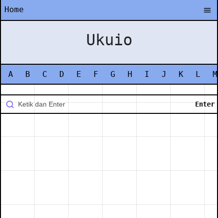
Home
Ukuio
A
B
C
D
E
F
G
H
I
J
K
L
M