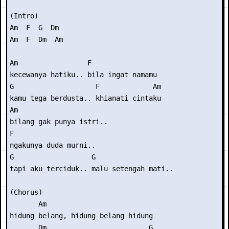
(Intro) 

Am  F  G  Dm

Am  F  Dm  Am

Am                 F

kecewanya hatiku.. bila ingat namamu

G                    F             Am

kamu tega berdusta.. khianati cintaku

Am

bilang gak punya istri..

F

ngakunya duda murni..

G                   G

tapi aku terciduk.. malu setengah mati..

(Chorus)

       Am

hidung belang, hidung belang hidung

       Dm                         G
