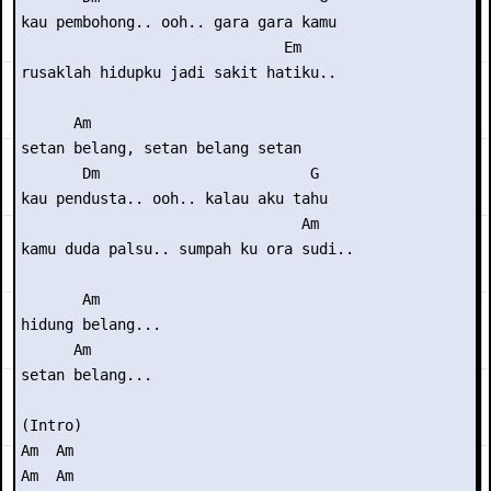
kau pembohong.. ooh.. gara gara kamu

                              Em

rusaklah hidupku jadi sakit hatiku..

      Am

setan belang, setan belang setan

       Dm                        G

kau pendusta.. ooh.. kalau aku tahu

                                Am

kamu duda palsu.. sumpah ku ora sudi..

       Am

hidung belang...

      Am

setan belang...

(Intro) 

Am  Am

Am  Am
