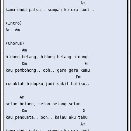
                                Am

kamu duda palsu.. sumpah ku ora sudi..

(Intro) 

Am  Am

(Chorus)

       Am

hidung belang, hidung belang hidung

       Dm                         G

kau pembohong.. ooh.. gara gara kamu

                              Em

rusaklah hidupku jadi sakit hatiku..

      Am

setan belang, setan belang setan

       Dm                        G

kau pendusta.. ooh.. kalau aku tahu

                                Am

kamu duda palsu.. sumpah ku ora sudi..
