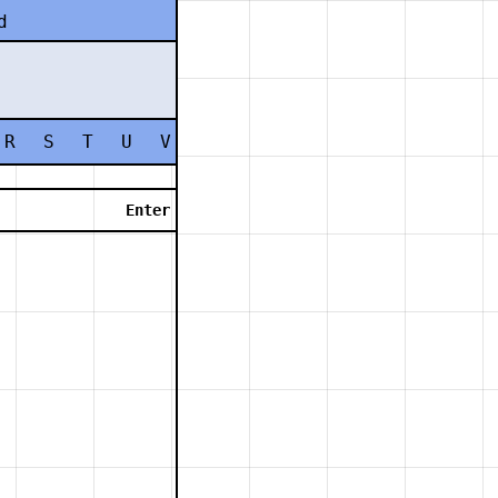
d
R
S
T
U
V
W
X
Y
Z