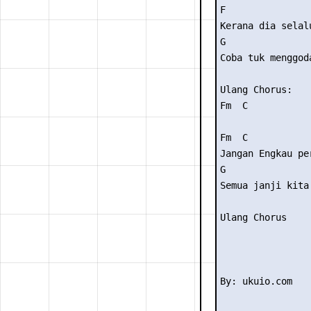
F

Kerana dia selalu
G

Coba tuk menggoda
Ulang Chorus:

Fm  C

Fm  C

Jangan Engkau pe
G

Semua janji kita
Ulang Chorus
