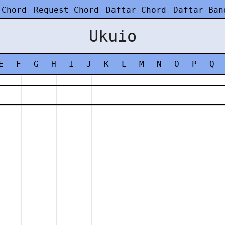
 Chord
Request Chord
Daftar Chord
Daftar Ban
Ukuio
E
F
G
H
I
J
K
L
M
N
O
P
Q