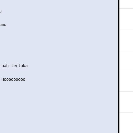


mu

rnah terluka

 Hooooooooo
