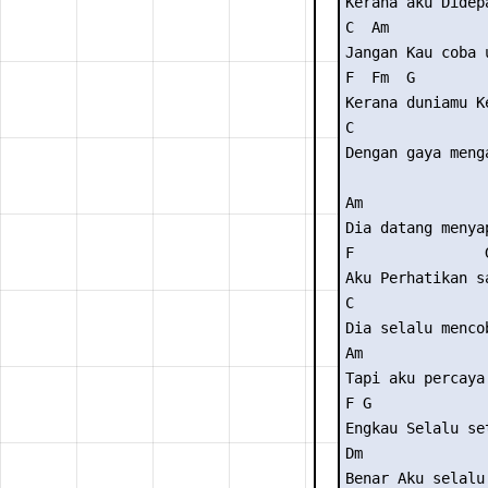
Kerana aku Didepa
C  Am

Jangan Kau coba 
F  Fm  G

Kerana duniamu K
C

Dengan gaya menga
Am

Dia datang menyap
F               G
Aku Perhatikan sa
C

Dia selalu mencob
Am

Tapi aku percaya

F G

Engkau Selalu set
Dm               
Benar Aku selalu 