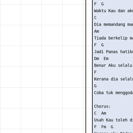
F  G

Waktu Kau dan aku
C

Dia memandang man
Am

Tiada berkelip ma
F  G

Jadi Panas hatiku
Dm  Em

Benar Aku selalu 
F

Kerana dia selalu
G

Coba tuk menggoda
Chorus:

C  Am

Usah Kau toleh di
F  Fm  G
