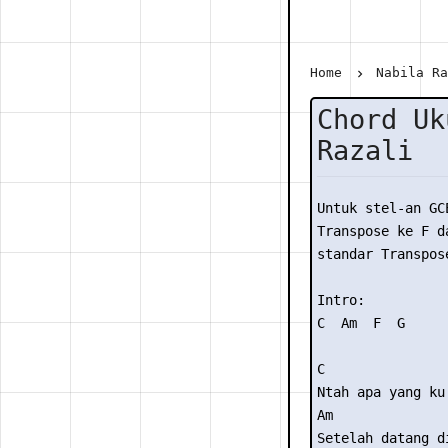
Home
Nabila R
Chord Uk
Razali
Untuk stel-an GC
Transpose ke F da
standar Transpose
Intro:

C  Am  F  G

C

Ntah apa yang ku 
Am

Setelah datang di