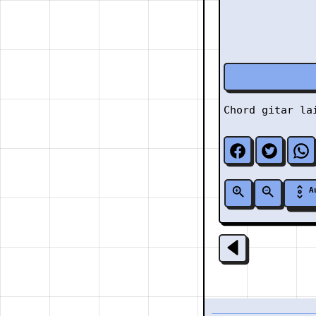
Chord gitar l
A