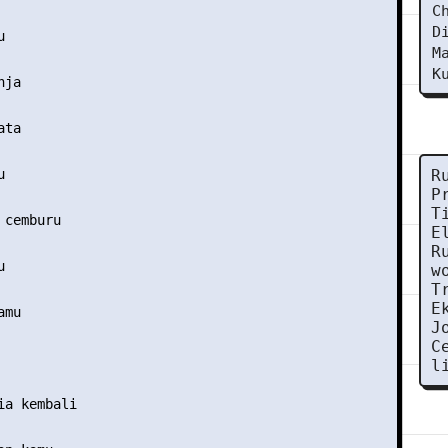
C
D


M
K
ja

ta



R
P
T
cemburu

E
R


w
T
E
mu

J
C
l
a kembali
