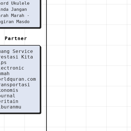
hord Ukulele
inda Jangan
arah Marah -
ugiran Masdo
Partner
uang Service
restasi Kita
ips
lectronic
umah
orldquran.com
ransportasi
konomis
ournal
eritain
iburanmu