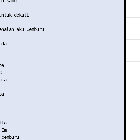
n kamu

untuk dekati

enalah aku Cemburu

da

a



ja

a

ia

Em

cemburu
