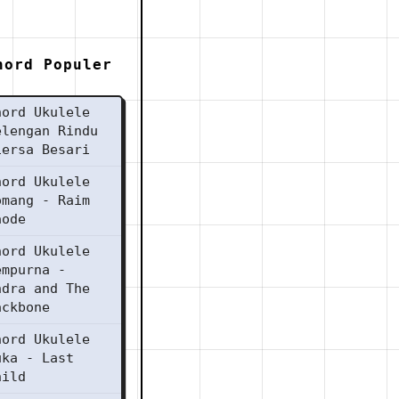
hord Populer
hord Ukulele
elengan Rindu
iersa Besari
hord Ukulele
omang - Raim
aode
hord Ukulele
empurna -
ndra and The
ackbone
hord Ukulele
uka - Last
hild