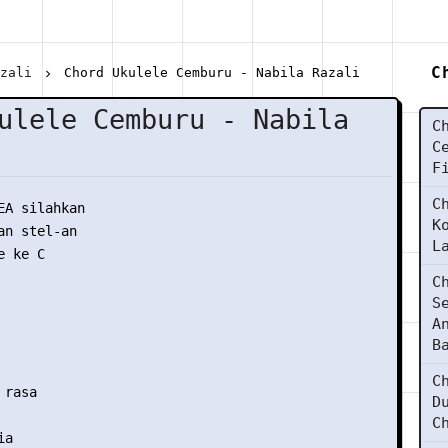
C
azali
Chord Ukulele Cemburu - Nabila Razali
ulele Cemburu - Nabila
C
C
F
C
EA silahkan

K
n stel-an

L
 ke C

C
S
A
B
C
rasa

D
C
a
