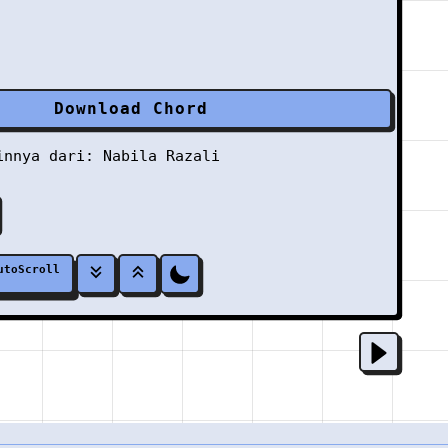
Download Chord
ainnya dari:
Nabila Razali
utoScroll