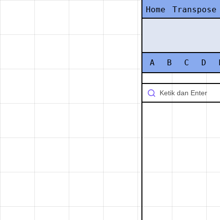
Home
Transpose
A
B
C
D