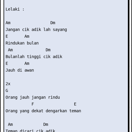
Lelaki :

Am                 Dm

Jangan cik adik lah sayang

E       Am

Rindukan bulan

 Am              Dm

Bulanlah tinggi cik adik

E       Am

Jauh di awan

2x

G

Orang jauh jangan rindu

           F                 E

Orang yang dekat dengarkan teman

 Am             Dm

Teman dicari cik adik
