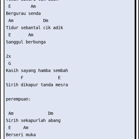
 E        Am

Bergurau senda

 Am            Dm

Tidur sebantal cik adik

 E       Am

Sanggul berbunga

2x

 G   

Kasih sayang hamba sembah

      F              E

Sirih dikapur tanda mesra

perempuan:

 Am              Dm

Sirih sekapurlah abang

 E     Am

Berseri muka
