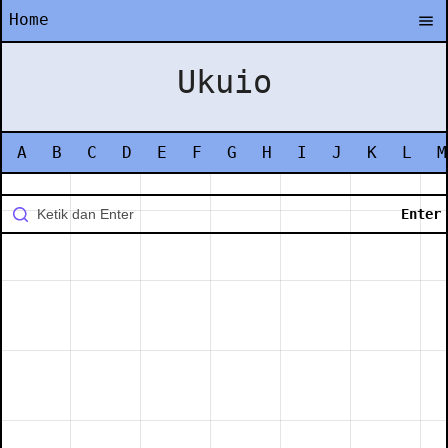
Home
Ukuio
A
B
C
D
E
F
G
H
I
J
K
L
M