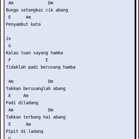
 Am              Dm

Bunga setangkai cik abang

 E      Am

Penyambut kata

2x

 G

Kalau tuan sayang hamba

 F              E

Tidaklah padi berusang hamba

 Am              Dm

Takkan berusanglah abang

 E     Am

Padi diladang

 Am              Dm

Takkan terbang hai abang

 E      Am

Pipit di ladang

 G
