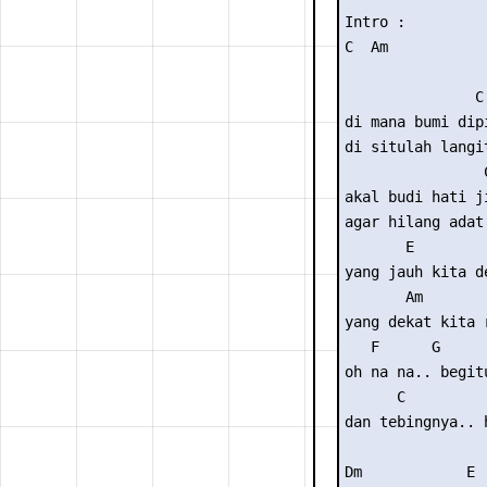
Intro :

C  Am

               C

di mana bumi dipi
di situlah langi
                C
akal budi hati ji
agar hilang adat
       E

yang jauh kita de
       Am

yang dekat kita r
   F      G

oh na na.. begitu
      C

dan tebingnya.. 
Dm            E
