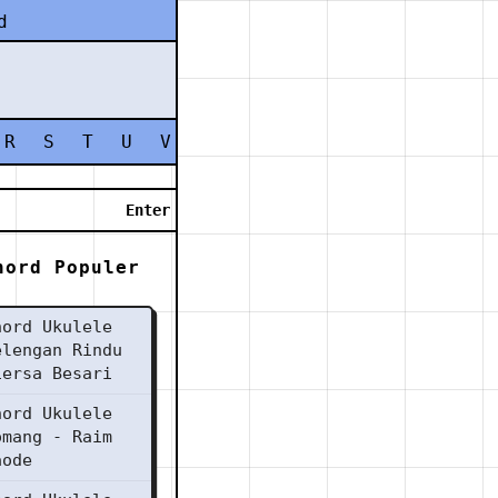
d
R
S
T
U
V
W
X
Y
Z
hord Populer
hord Ukulele
elengan Rindu
iersa Besari
hord Ukulele
omang - Raim
aode