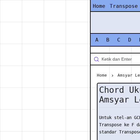
Home
Transpose
A
B
C
D
Home
Amsyar L
Chord Uk
Amsyar L
Untuk stel-an GC
Transpose ke F da
standar Transpose