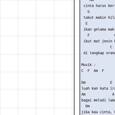
 cinta harus ber
   G

 takut makin hila
  E              
 ikan gelama mak 
   F            G
 ikut mat jenin b
              C

 di tangkap orang
Musik :

C  F  Am  F 

Dm            E

luah kan kata ira
Am             A

bagai melodi lama
  Dm             
jika kau cinta, 