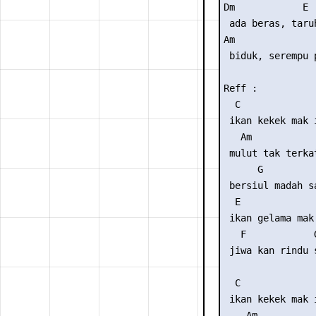
Dm            E

 ada beras, taru
Am               
 biduk, serempu p
Reff :

  C              
 ikan kekek mak i
   Am

 mulut tak terkat
      G

 bersiul madah sa
  E              
 ikan gelama mak 
   F            
 jiwa kan rindu 
  C              
 ikan kekek mak i
    Am
