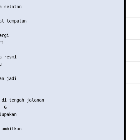
 selatan

al tempatan

rgi

i

 resmi

 

n jadi

 di tengah jalanan

 G

upakan

 ambilkan..
