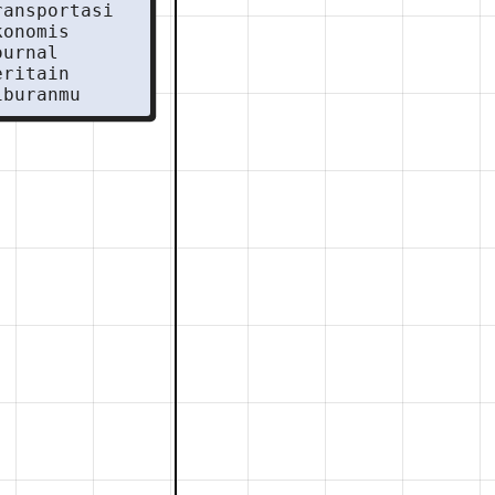
ransportasi
konomis
ournal
eritain
iburanmu