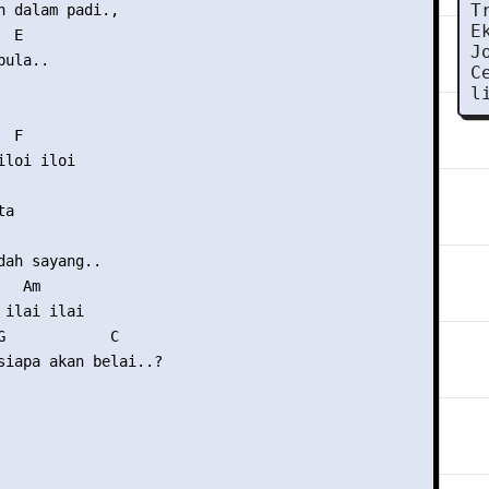
T
h dalam padi.,

E
 E 

J
ula..

C
l
 F

loi iloi

a 

dah sayang..

  Am

ilai ilai

G            C

siapa akan belai..?
