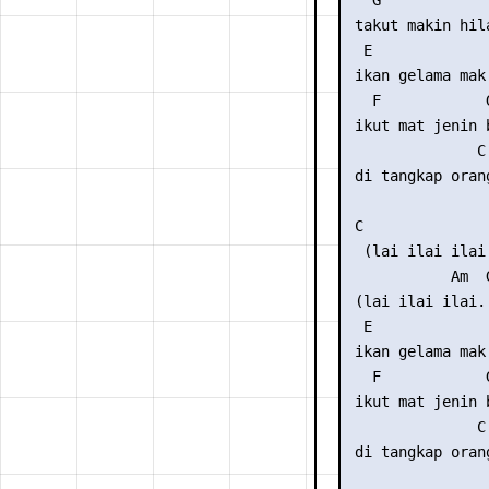
   G

 takut makin hila
  E              
 ikan gelama mak 
   F            G
 ikut mat jenin b
               C

 di tangkap orang
 C               
  (lai ilai ilai.
            Am  G
 (lai ilai ilai..
  E              
 ikan gelama mak 
   F            G
 ikut mat jenin b
               C

 di tangkap orang