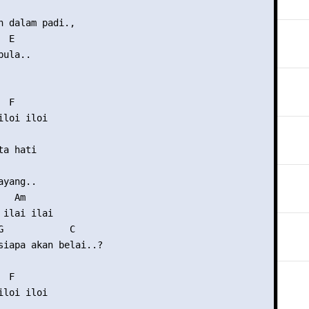
h dalam padi.,

 E 

ula..

 F

loi iloi

a hati 

yang..

  Am

ilai ilai

G            C

siapa akan belai..?

 F

loi iloi
