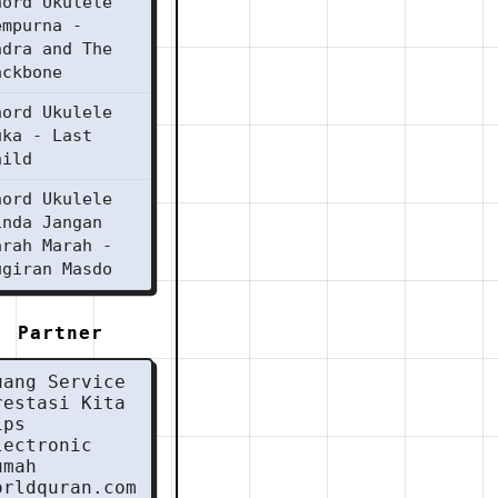
hord Ukulele
empurna -
ndra and The
ackbone
hord Ukulele
uka - Last
hild
hord Ukulele
inda Jangan
arah Marah -
ugiran Masdo
Partner
uang Service
restasi Kita
ips
lectronic
umah
orldquran.com