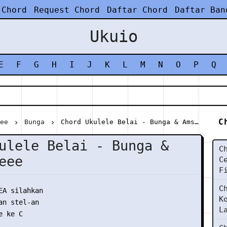
 Chord
Request Chord
Daftar Chord
Daftar Ban
Ukuio
E
F
G
H
I
J
K
L
M
N
O
P
Q
C
eee
Bunga
Chord Ukulele Belai - Bunga & Amsyar Leee
ulele Belai - Bunga &
C
eee
C
F
C
EA silahkan

K
n stel-an

L
 ke C
