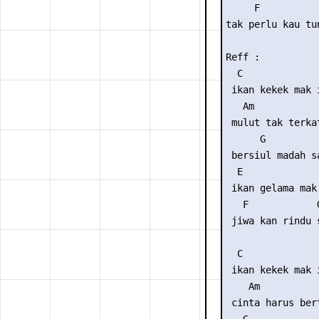
     F          
tak perlu kau tu
Reff :

  C              
 ikan kekek mak i
   Am

 mulut tak terkat
      G

 bersiul madah sa
  E              
 ikan gelama mak 
   F            
 jiwa kan rindu 
  C              
 ikan kekek mak i
    Am

 cinta harus ber