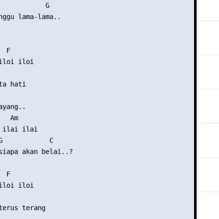
            G

nggu lama-lama..

 F

loi iloi

a hati 

yang..

  Am

ilai ilai

G            C

siapa akan belai..?

 F

loi iloi

terus terang
