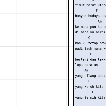
timur barat utara
           F

banyak budaya as
            Am

ke mana pun ku pe
di mana ku berdir
       G

kan ku tetap bawa
padi jauh mana ku
        E

berlari dan takka
lupa daratan

     Am

yang hilang adat
       F         
yang keruh kita l
         C

yang jernih kita