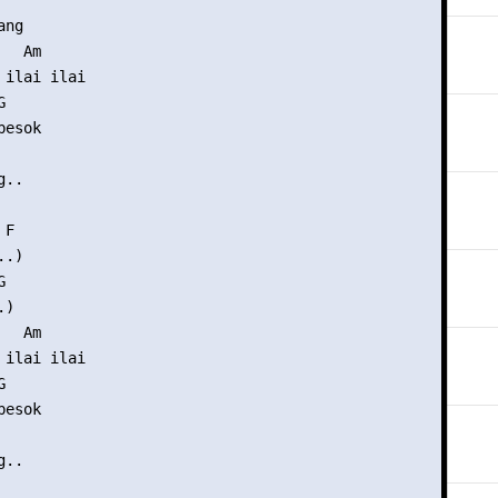
ng

  Am

ilai ilai

    

esok

..

F

.)

 

)

  Am

ilai ilai

    

esok

..
