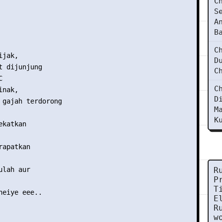
C
S
A
B
C
jak, 

D
t dijunjung

C


C
nak, 

D
 gajah terdorong

M
K
katkan

apatkan

lah aur 

R
P
T
heiye eee..

E
R
w