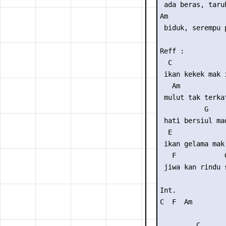
 ada beras, taru
Am               
 biduk, serempu p
Reff :

  C              
 ikan kekek mak i
   Am

 mulut tak terkat
           G

 hati bersiul ma
  E              
 ikan gelama mak 
   F            
 jiwa kan rindu 
Int.

C  F  Am 

         C
