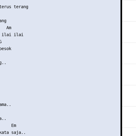
terus terang

ng

  Am

ilai ilai

     

esok

..

ma..

..

    Em

kata saja..
