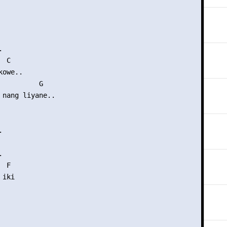


 C

owe..

          G

 nang liyane..





 F

iki
