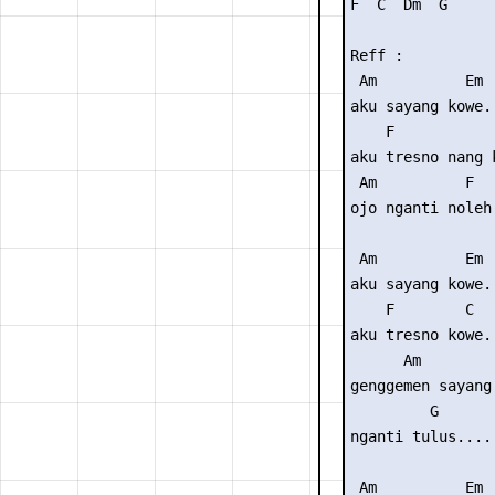
F  C  Dm  G

Reff :

 Am          Em

aku sayang kowe..
    F            
aku tresno nang k
 Am          F  
ojo nganti noleh
 Am          Em

aku sayang kowe..
    F        C

aku tresno kowe..
      Am         
genggemen sayang 
         G

nganti tulus....

 Am          Em
