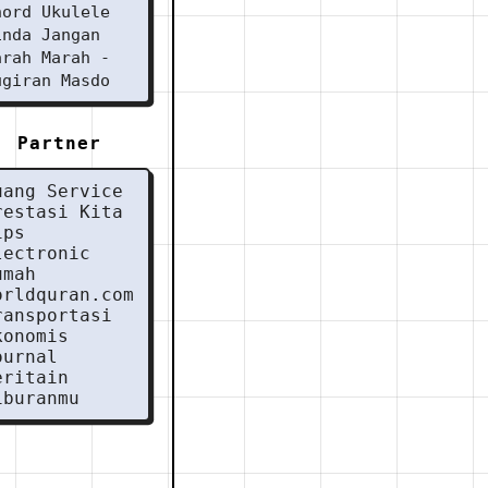
hord Ukulele
inda Jangan
arah Marah -
ugiran Masdo
Partner
uang Service
restasi Kita
ips
lectronic
umah
orldquran.com
ransportasi
konomis
ournal
eritain
iburanmu