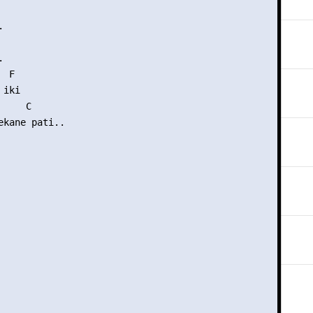




 F

iki

    C

ekane pati..
