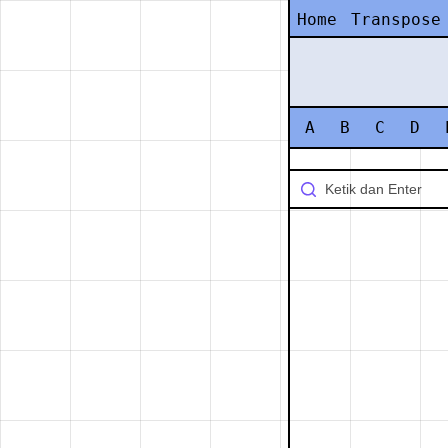
Home
Transpose
A
B
C
D