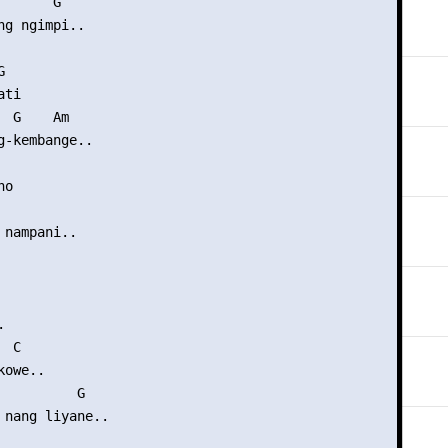
      G

ng ngimpi..



ti

 G    Am

g-kembange..

o

nampani..



 C

owe..

          G

 nang liyane..
