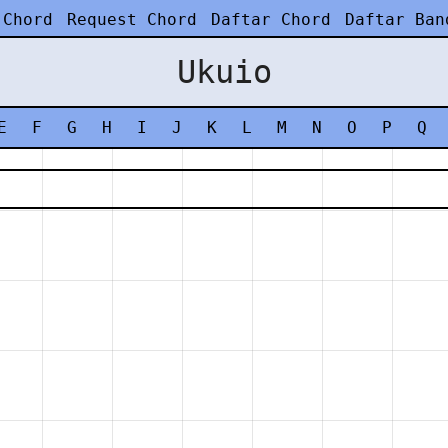
 Chord
Request Chord
Daftar Chord
Daftar Ban
Ukuio
E
F
G
H
I
J
K
L
M
N
O
P
Q