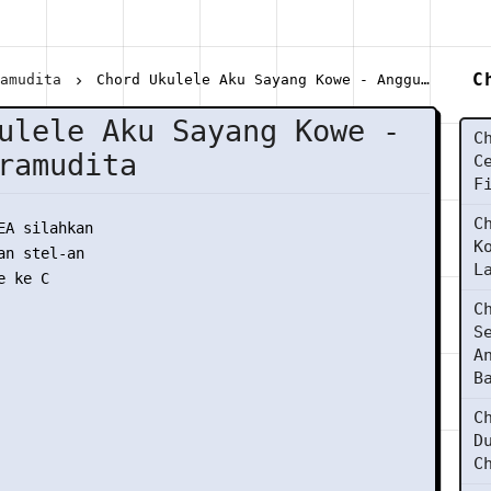
C
ramudita
Chord Ukulele Aku Sayang Kowe - Anggun Pramudita
ulele Aku Sayang Kowe -
C
ramudita
C
F
C
EA silahkan

K
n stel-an

L
 ke C

C
S
A
B
C
D
C