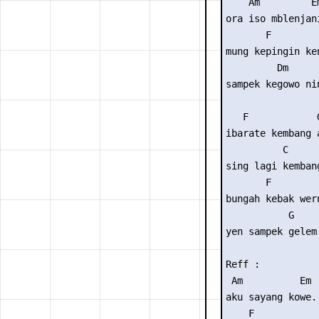
    Am         Em
ora iso mblenjani
       F         
mung kepingin ken
         Dm      
sampek kegowo ni
   F            G
ibarate kembang a
          C      
sing lagi kemban
       F

bungah kebak wern
           G

yen sampek gelem 
Reff :

 Am          Em

aku sayang kowe..
    F            