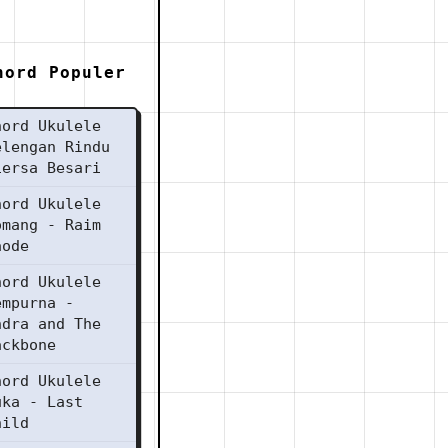
hord Populer
hord Ukulele
elengan Rindu
iersa Besari
hord Ukulele
omang - Raim
aode
hord Ukulele
empurna -
ndra and The
ackbone
hord Ukulele
uka - Last
hild