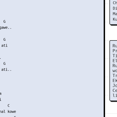
C
D
M
K
 G

awe..

 G

ati

R
P
T


E
 G

R
ati..

w
T
E
J
C


l


   C

al kowe
