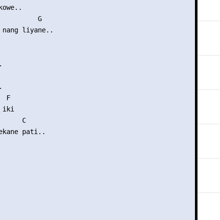
owe..

          G

 nang liyane..





 F

iki

     C 

ekane pati..
