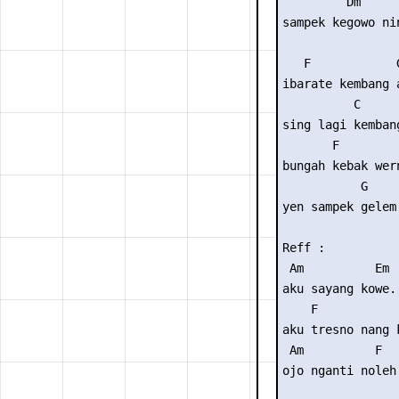
         Dm      
sampek kegowo ni
   F            G
ibarate kembang a
          C      
sing lagi kemban
       F

bungah kebak wern
           G

yen sampek gelem 
Reff :

 Am          Em

aku sayang kowe..
    F            
aku tresno nang k
 Am          F  
ojo nganti noleh