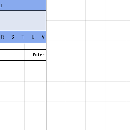
d
R
S
T
U
V
W
X
Y
Z