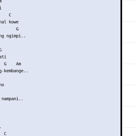




   C

al kowe

      G

ng ngimpi..



ti

 G    Am

g-kembange..

o

nampani..



 C
