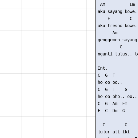
 Am          Em 

aku sayang kowe..
    F        C

aku tresno kowe..
      Am         
genggemen sayang 
         G       
nganti tulus.. t
Int. 

C  G  F

ho oo oo..

C  G  F    G

ho oo oho.. oo..

C  G  Am  Em

F  C  Dm  G

  C        G

jujur ati iki
