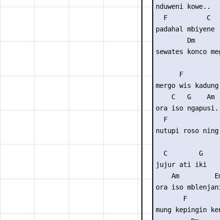
nduweni kowe..

  F          C

padahal mbiyene

        Dm       
sewates konco meg
      F          
mergo wis kadung 
    C   G    Am

ora iso ngapusi..
  F              
nutupi roso ning 
  C        G

jujur ati iki

    Am         Em
ora iso mblenjani
       F         
mung kepingin ken