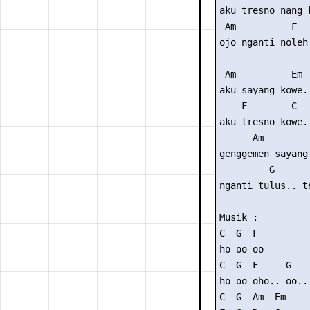
aku tresno nang k
 Am          F  
ojo nganti noleh
 Am          Em

aku sayang kowe..
    F        C

aku tresno kowe..
      Am         
genggemen sayang 
         G       
nganti tulus.. t
Musik : 

C  G  F

ho oo oo

C  G  F     G

ho oo oho.. oo..

C  G  Am  Em
