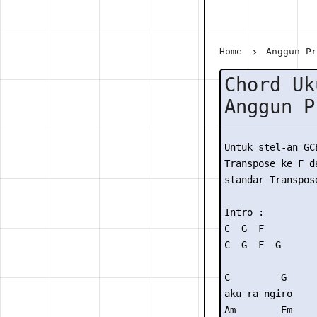
Home
Anggun P
Chord Uk
Anggun P
Untuk stel-an GC
Transpose ke F da
standar Transpose
Intro : 

C  G  F

C  G  F  G

C         G  

aku ra ngiro

Am        Em
