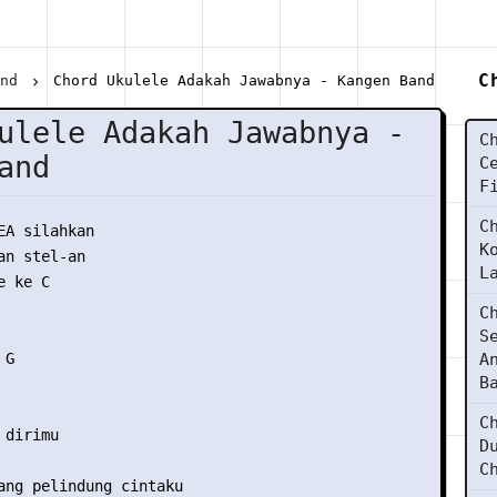
C
and
Chord Ukulele Adakah Jawabnya - Kangen Band
ulele Adakah Jawabnya -
C
and
C
F
C
EA silahkan

K
n stel-an

L
 ke C

C
S
G

A
B
C
dirimu

D
C
ang pelindung cintaku
