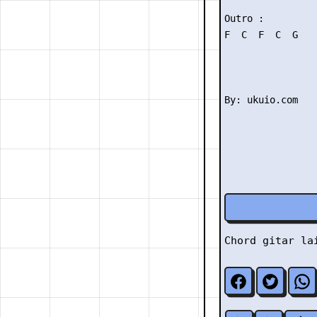
Outro :

F  C  F  C  G

Chord gitar l