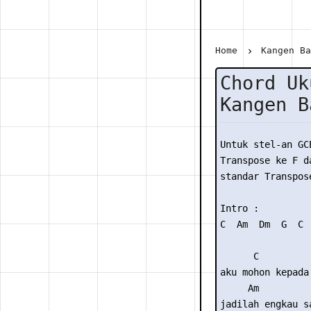
Home
Kangen B
Chord Uk
Kangen B
Untuk stel-an GC
Transpose ke F da
standar Transpose
Intro :

C  Am  Dm  G  C  
      C

aku mohon kepada 
     Am

jadilah engkau s