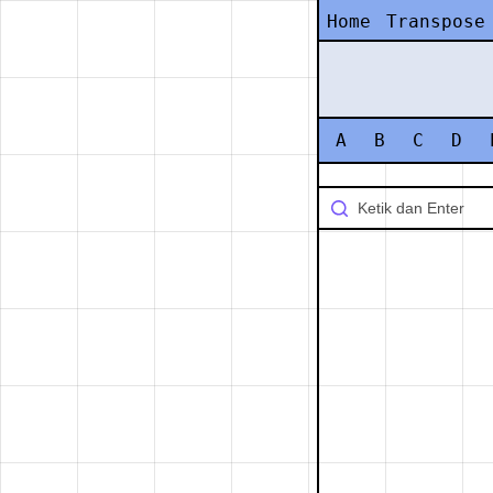
Home
Transpose
A
B
C
D