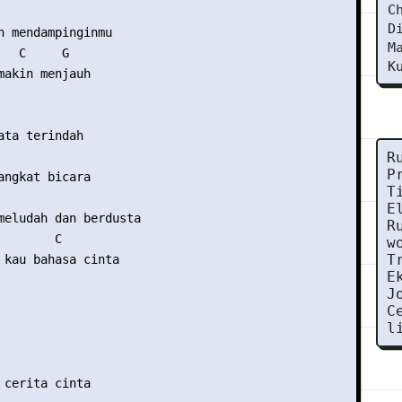
C
D
n mendampinginmu

M
  C     G

K
makin menjauh

ata terindah

R
P
angkat bicara

T
E
meludah dan berdusta

R
       C

w
T
 kau bahasa cinta

E
J
C
l
 cerita cinta
