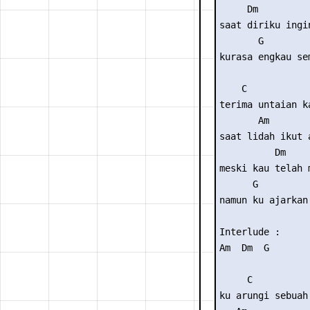
     Dm

saat diriku ingi
       G         
kurasa engkau se
    C

terima untaian k
       Am

saat lidah ikut 
          Dm

meski kau telah 
      G          
namun ku ajarkan
Interlude :

Am  Dm  G

     C

ku arungi sebuah