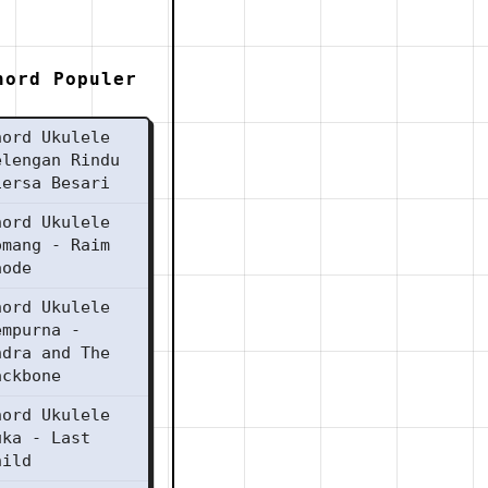
hord Populer
hord Ukulele
elengan Rindu
iersa Besari
hord Ukulele
omang - Raim
aode
hord Ukulele
empurna -
ndra and The
ackbone
hord Ukulele
uka - Last
hild