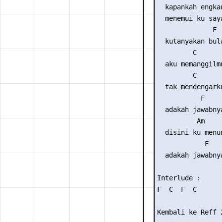
  kapankah engkau
  menemui ku saya
              F

  kutanyakan bul
         C       
  aku memanggilmu
         C

  tak mendengarku
           F    
  adakah jawabny
          Am

  disini ku menun
            F    
  adakah jawabny
Interlude :

F  C  F  C

Kembali ke Reff 2