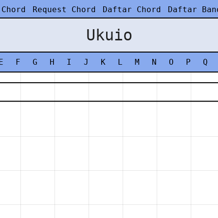
 Chord
Request Chord
Daftar Chord
Daftar Ban
Ukuio
E
F
G
H
I
J
K
L
M
N
O
P
Q