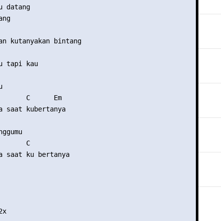
 datang

ng

an kutanyakan bintang

     

 tapi kau



       C      Em 

a saat kubertanya

ggumu

      C

a saat ku bertanya

x
