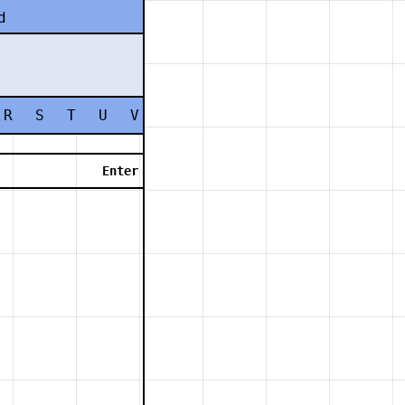
d
R
S
T
U
V
W
X
Y
Z