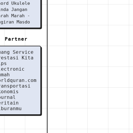
hord Ukulele
inda Jangan
arah Marah -
ugiran Masdo
Partner
uang Service
restasi Kita
ips
lectronic
umah
orldquran.com
ransportasi
konomis
ournal
eritain
iburanmu