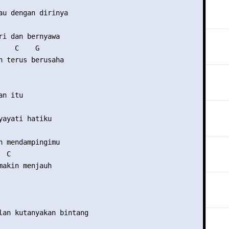
au dengan dirinya

ri dan bernyawa

   C    G

n terus berusaha

n itu

yayati hatiku

n mendampingimu

 C

makin menjauh

lan kutanyakan bintang
