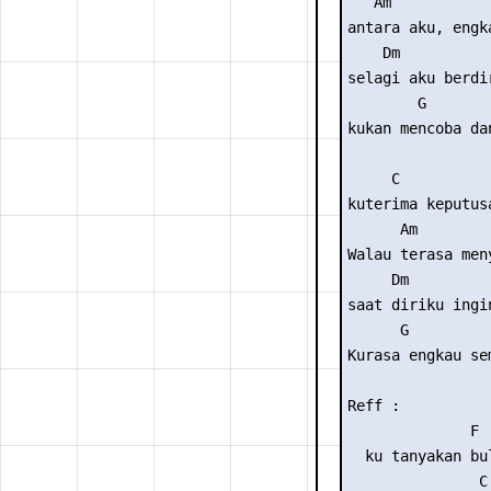
   Am

antara aku, engk
    Dm

selagi aku berdi
        G        
kukan mencoba da
     C

kuterima keputusa
      Am

Walau terasa men
     Dm

saat diriku ingi
      G          
Kurasa engkau se
Reff :

              F

  ku tanyakan bu
               C
