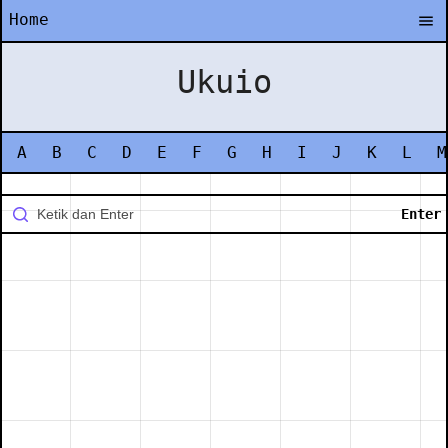
Home
Ukuio
A
B
C
D
E
F
G
H
I
J
K
L
M