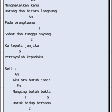
Menghalalkan kamu          

Datang dan bicara langsung

            Am

Pada orangtuamu

                 F

Sabar dan tunggu sayang

             C

Ku tepati janjiku

       G

Percayalah kepadaku..

Reff :

     Am

    Aku ora butuh janji

      Em           

    Nanging butuh bukti

          F          G

    Untuk hidup bersama

            C
