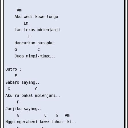
     Am

    Aku wedi kowe lungo

        Em

    Lan terus mblenjanji

          F

    Hancurkan harapku

    G         C

    Juga mimpi-mimpi..

Outro :

    F

Sabaro sayang..

 G           C

Aku ra bakal mblenjani..

     F

Janjiku sayang..

     G           C    G   Am

Nggo ngerabeni kowe tahun iki..
