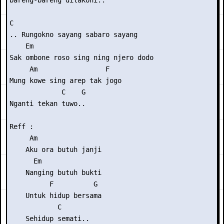
bareng-bareng dilakoni..

C                   

.. Rungokno sayang sabaro sayang

    Em

Sak ombone roso sing ning njero dodo

     Am                 F

Mung kowe sing arep tak jogo

             C    G

Nganti tekan tuwo..

Reff :

     Am

    Aku ora butuh janji

      Em           

    Nanging butuh bukti

          F          G

    Untuk hidup bersama

            C

    Sehidup semati..
