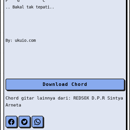
F    G          C

.. Bakal tak tepati..

Download Chord
Chord gitar lainnya dari:
REDSOX D.P.R
Sintya
Arneta