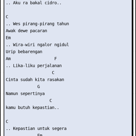
.. Aku ra bakal cidro..

C

.. Wes pirang-pirang tahun              

Awak dewe pacaran

Em

.. Wira-wiri ngalor ngidul

Urip bebarengan

Am                  F

.. Lika-liku perjalanan

                   C

Cinta sudah kita rasakan

             G                

Namun sepertinya

                  C

kamu butuh kepastian..

C

.. Kepastian untuk segera

             Em
