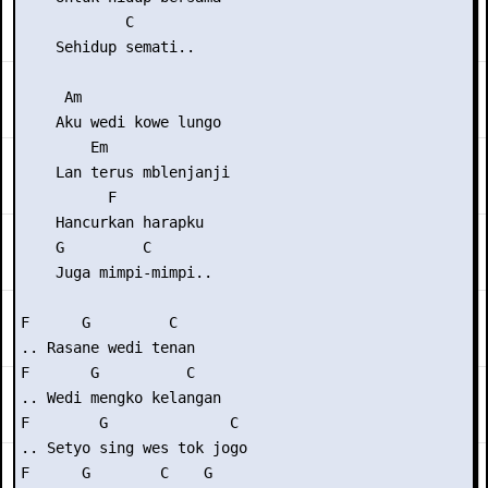
            C

    Sehidup semati..

     Am

    Aku wedi kowe lungo

        Em

    Lan terus mblenjanji

          F

    Hancurkan harapku

    G         C

    Juga mimpi-mimpi..

F      G         C

.. Rasane wedi tenan

F       G          C

.. Wedi mengko kelangan

F        G              C

.. Setyo sing wes tok jogo

F      G        C    G
