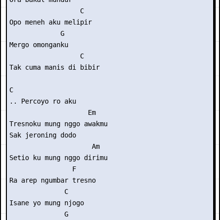
                  C

Opo meneh aku melipir

             G

Mergo omonganku

                  C

Tak cuma manis di bibir

C

.. Percoyo ro aku

                    Em

Tresnoku mung nggo awakmu   

Sak jeroning dodo

                     Am

Setio ku mung nggo dirimu

                F

Ra arep ngumbar tresno

              C

Isane yo mung njogo

              G
