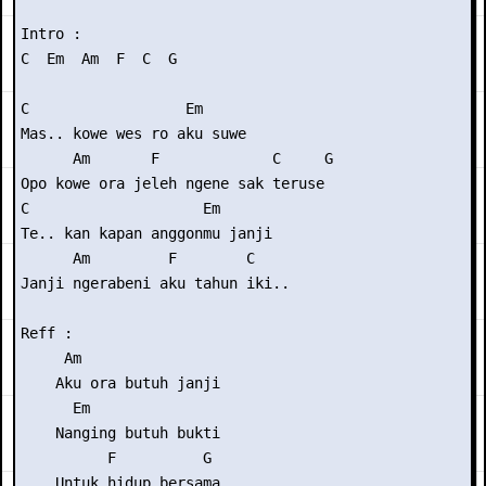
Intro : 

C  Em  Am  F  C  G

C                  Em

Mas.. kowe wes ro aku suwe

      Am       F             C     G

Opo kowe ora jeleh ngene sak teruse

C                    Em

Te.. kan kapan anggonmu janji

      Am         F        C

Janji ngerabeni aku tahun iki..

Reff :

     Am

    Aku ora butuh janji

      Em           

    Nanging butuh bukti

          F          G

    Untuk hidup bersama
