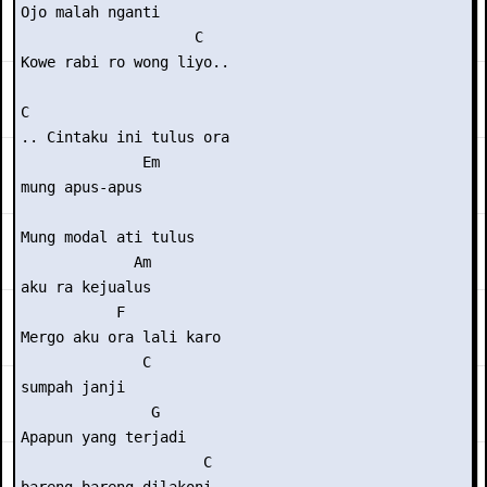
Ojo malah nganti

                    C

Kowe rabi ro wong liyo..

C                    

.. Cintaku ini tulus ora

              Em

mung apus-apus

Mung modal ati tulus

             Am

aku ra kejualus

           F        

Mergo aku ora lali karo

              C

sumpah janji

               G 

Apapun yang terjadi

                     C
