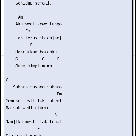
    Sehidup semati..

     Am

    Aku wedi kowe lungo

        Em

    Lan terus mblenjanji

          F

    Hancurkan harapku

    G          C     G

    Juga mimpi-mimpi..

C

.. Sabaro sayang sabaro

                     Em

Mengko mesti tak rabeni

Ra sah wedi cidero

                    Am

Janjiku mesti tak tepati

             F

Ora bakal mundur 
