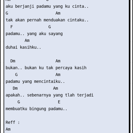
aku berjanji padamu yang ku cinta..

G                    Am

tak akan pernah menduakan cintaku..

  F               G

padamu.. yang aku sayang

        Am

duhai kasihku..

  Dm                 Am

bukan.. bukan ku tak percaya kasih

    G                Am

padamu yang mencintaiku..

   Dm               Am

apakah.. sebenarnya yang tlah terjadi

     G                E

membuatku bingung padamu..

Reff :

Am
