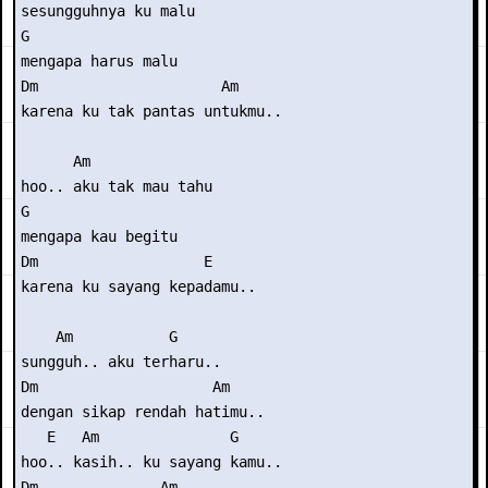
sesungguhnya ku malu

G

mengapa harus malu

Dm                     Am

karena ku tak pantas untukmu..

      Am

hoo.. aku tak mau tahu

G

mengapa kau begitu

Dm                   E

karena ku sayang kepadamu..

    Am           G

sungguh.. aku terharu..

Dm                    Am

dengan sikap rendah hatimu..

   E   Am               G

hoo.. kasih.. ku sayang kamu..

Dm              Am
