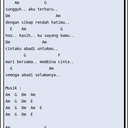
    Am           G

sungguh.. aku terharu..

Dm                    Am

dengan sikap rendah hatimu..

  E    Am               G

hoo.. kasih.. ku sayang kamu..

Dm              Am

cintaku abadi untukmu..

        G              F

mari bersama.. membina cinta..

  G                Am

semoga abadi selamanya..

Musik : 

Am  G  Dm  Am

Am  G  Dm  E

Am  G  Dm  Am  E

Am  G  Dm  E

Am               G
