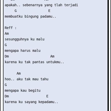
apakah.. sebenarnya yang tlah terjadi

     G                E

membuatku bingung padamu..

Reff :

Am

sesungguhnya ku malu

G

mengapa harus malu

Dm                     Am

karena ku tak pantas untukmu..

      Am

hoo.. aku tak mau tahu

G

mengapa kau begitu

Dm                   E

karena ku sayang kepadamu..
