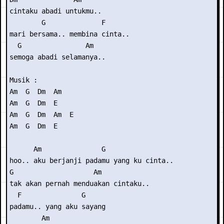
cintaku abadi untukmu..

        G              F

mari bersama.. membina cinta..

  G                Am

semoga abadi selamanya..

Musik : 

Am  G  Dm  Am

Am  G  Dm  E

Am  G  Dm  Am  E

Am  G  Dm  E

      Am               G

hoo.. aku berjanji padamu yang ku cinta..

G                    Am

tak akan pernah menduakan cintaku..

  F               G

padamu.. yang aku sayang

        Am
