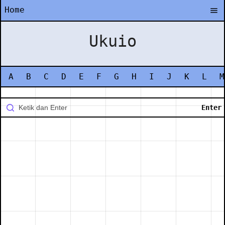
Home
Ukuio
A
B
C
D
E
F
G
H
I
J
K
L
M