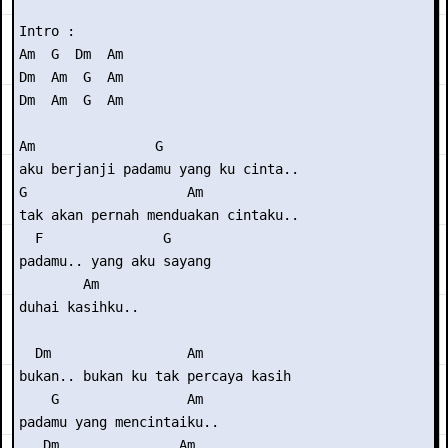
Intro : 

Am  G  Dm  Am

Dm  Am  G  Am

Dm  Am  G  Am

Am               G

aku berjanji padamu yang ku cinta..

G                    Am

tak akan pernah menduakan cintaku..

  F               G

padamu.. yang aku sayang

        Am

duhai kasihku..

  Dm                 Am

bukan.. bukan ku tak percaya kasih

    G                Am

padamu yang mencintaiku..

   Dm               Am
