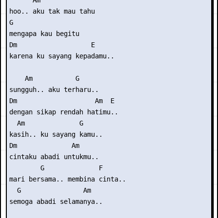
      Am

hoo.. aku tak mau tahu

G

mengapa kau begitu

Dm                   E

karena ku sayang kepadamu..

    Am           G

sungguh.. aku terharu..

Dm                    Am  E

dengan sikap rendah hatimu..

  Am              G

kasih.. ku sayang kamu..

Dm              Am

cintaku abadi untukmu..

        G              F

mari bersama.. membina cinta..

  G                Am

semoga abadi selamanya..
