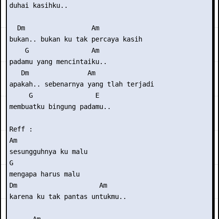
duhai kasihku..

  Dm                 Am

bukan.. bukan ku tak percaya kasih

    G                Am

padamu yang mencintaiku..

   Dm               Am

apakah.. sebenarnya yang tlah terjadi

     G                E

membuatku bingung padamu..

Reff :

Am

sesungguhnya ku malu

G

mengapa harus malu

Dm                     Am

karena ku tak pantas untukmu..
