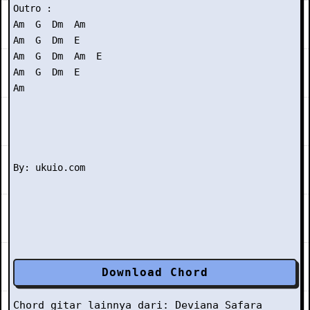
Outro : 

Am  G  Dm  Am

Am  G  Dm  E

Am  G  Dm  Am  E

Am  G  Dm  E

Am

Download Chord
Chord gitar lainnya dari:
Deviana Safara