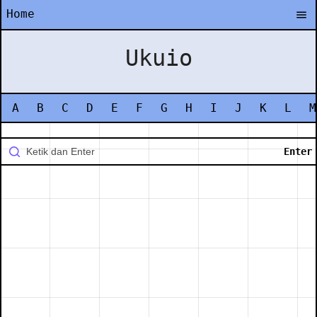
Home
Ukuio
A
B
C
D
E
F
G
H
I
J
K
L
M