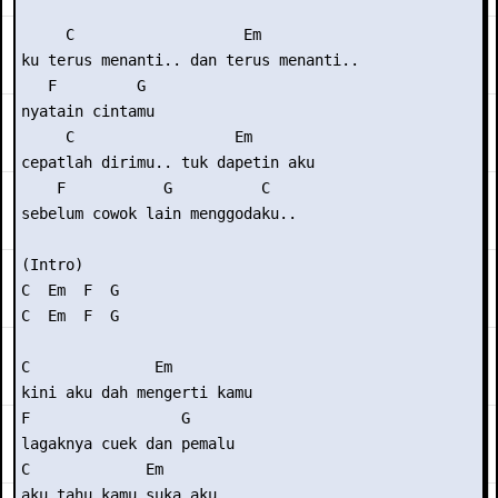
     C                   Em

ku terus menanti.. dan terus menanti..

   F         G

nyatain cintamu

     C                  Em

cepatlah dirimu.. tuk dapetin aku

    F           G          C

sebelum cowok lain menggodaku..

(Intro) 

C  Em  F  G

C  Em  F  G

C              Em

kini aku dah mengerti kamu

F                 G

lagaknya cuek dan pemalu

C             Em

aku tahu kamu suka aku
