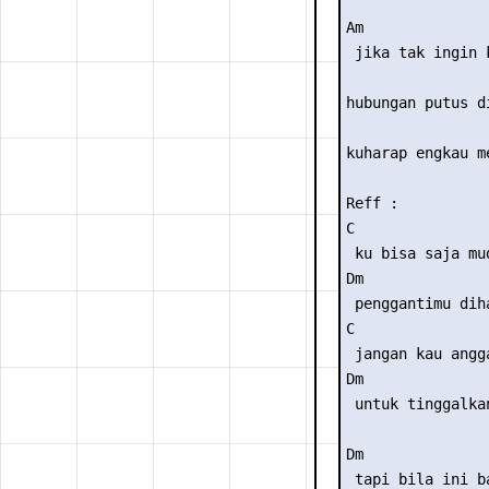
Am               
 jika tak ingin k
                 
hubungan putus di
                 
kuharap engkau me
Reff :

C                
 ku bisa saja mu
Dm               
 penggantimu diha
C               
 jangan kau angg
Dm               
 untuk tinggalkan
Dm               
 tapi bila ini ba