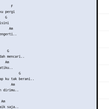
     F  

u pergi

  G

sini

    Am

ngerti..

   G

dah mencari..

  Am

tiku..

          G

ap ku tak berani..

     Am

 dirimu..

Am

ik saja..
