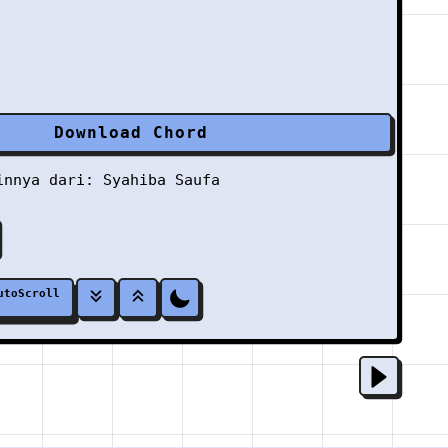
Download Chord
ainnya dari:
Syahiba Saufa
utoScroll