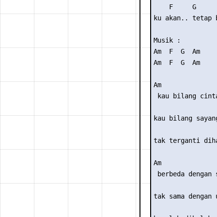
    F     G      
ku akan.. tetap b
Musik : 

Am  F  G  Am

Am  F  G  Am

Am               
 kau bilang cinta
                 
kau bilang sayang
                 
tak terganti diha
Am               
 berbeda dengan s
                 
tak sama dengan u
                 