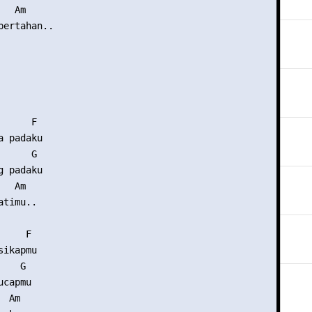
  Am

ertahan..

     F

 padaku

     G

 padaku

  Am

timu..

    F

ikapmu

   G

capmu

 Am
