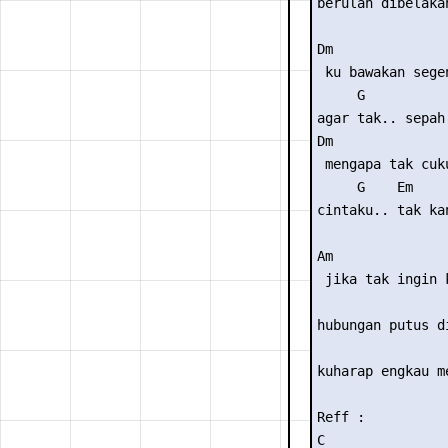
berulah dibelakan
Dm               
 ku bawakan sege
     G           
agar tak.. sepah 
Dm               
 mengapa tak cuk
     G    Em     
cintaku.. tak ka
Am               
 jika tak ingin k
                 
hubungan putus di
                 
kuharap engkau me
Reff :

C                