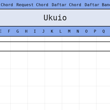
 Chord
Request Chord
Daftar Chord
Daftar Ban
Ukuio
E
F
G
H
I
J
K
L
M
N
O
P
Q