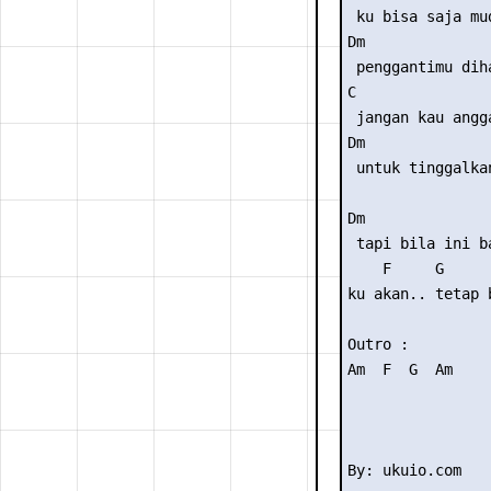
 ku bisa saja mu
Dm               
 penggantimu diha
C               
 jangan kau angg
Dm               
 untuk tinggalkan
Dm               
 tapi bila ini ba
    F     G      
ku akan.. tetap b
Outro : 

Am  F  G  Am
