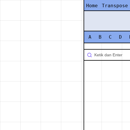
Home
Transpose
A
B
C
D