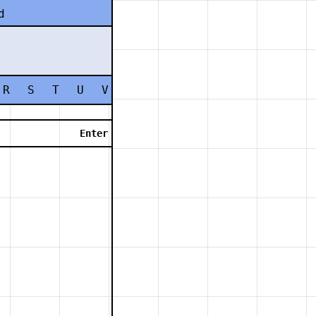
d
R
S
T
U
V
W
X
Y
Z