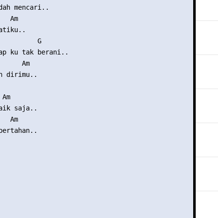
dah mencari..

  Am

tiku..

          G

ap ku tak berani..

     Am

 dirimu..

Am

ik saja..

  Am

ertahan..
