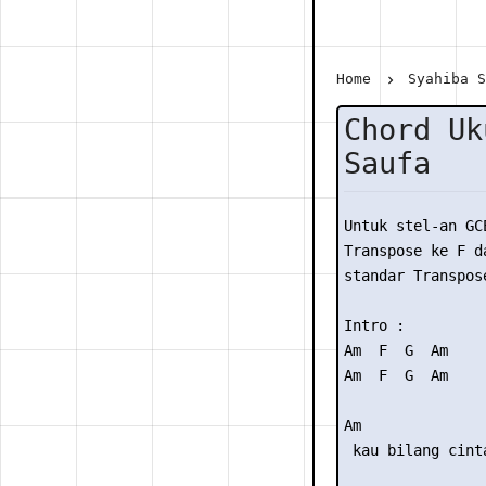
Home
Syahiba 
Chord Uk
Saufa
Untuk stel-an GC
Transpose ke F da
standar Transpose
Intro : 

Am  F  G  Am

Am  F  G  Am

Am               
 kau bilang cinta
                 