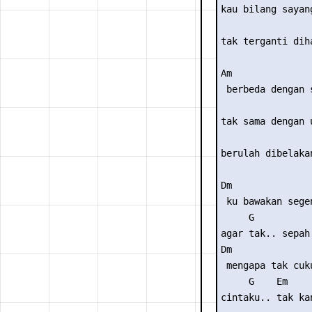
kau bilang sayang
                 
tak terganti diha
Am               
 berbeda dengan s
                 
tak sama dengan u
                 
berulah dibelakan
Dm               
 ku bawakan sege
     G           
agar tak.. sepah 
Dm               
 mengapa tak cuk
     G    Em     
cintaku.. tak ka