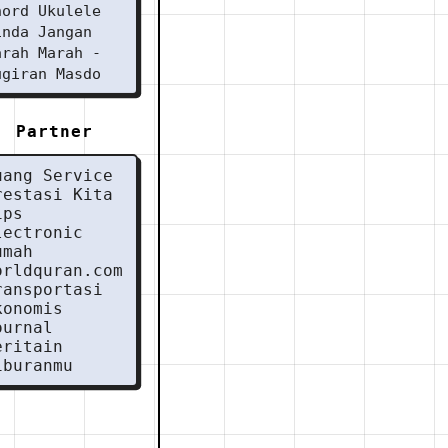
hord Ukulele
inda Jangan
arah Marah -
ugiran Masdo
Partner
uang Service
restasi Kita
ips
lectronic
umah
orldquran.com
ransportasi
konomis
ournal
eritain
iburanmu