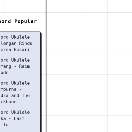
hord Populer
hord Ukulele
elengan Rindu
iersa Besari
hord Ukulele
omang - Raim
aode
hord Ukulele
empurna -
ndra and The
ackbone
hord Ukulele
uka - Last
hild