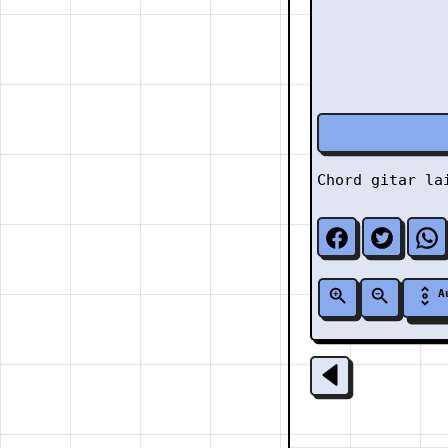
Chord gitar l
A