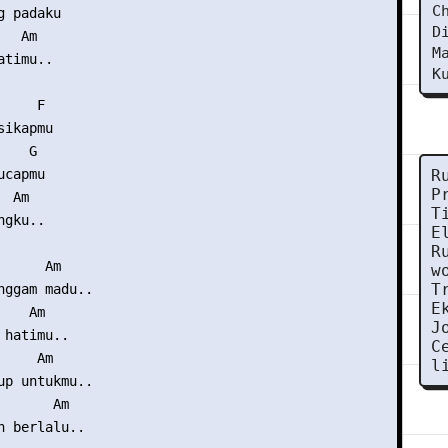
C
 padaku

D
  Am

M
timu..

K
    F

ikapmu

   G

capmu

R
P
 Am

T
gku..

E
R
     Am

w
T
nggam madu..

E
   Am

J
hatimu..

C
    Am

l
up untukmu..

      Am

n berlalu..
