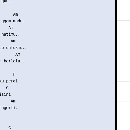
gku..

     Am

nggam madu..

   Am

hatimu..

    Am

up untukmu..

      Am

n berlalu..

     F  

u pergi

  G

sini

    Am

ngerti..

   G
