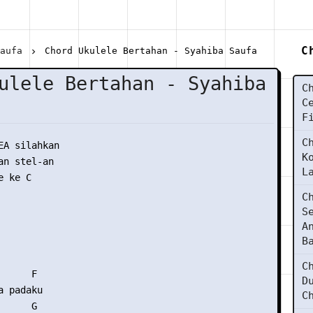
C
Saufa
Chord Ukulele Bertahan - Syahiba Saufa
ulele Bertahan - Syahiba
C
C
F
C
EA silahkan

K
n stel-an

L
 ke C

C
S
A
B
C
     F

D
 padaku

C
     G
