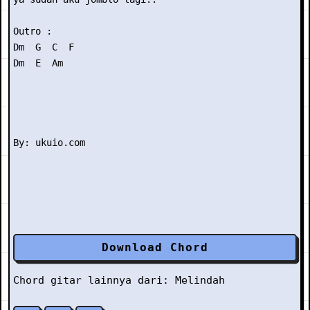
Outro : 

Dm  G  C  F

Dm  E  Am

Download Chord
Chord gitar lainnya dari:
Melindah