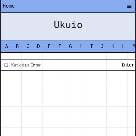
Home
Ukuio
A
B
C
D
E
F
G
H
I
J
K
L
M