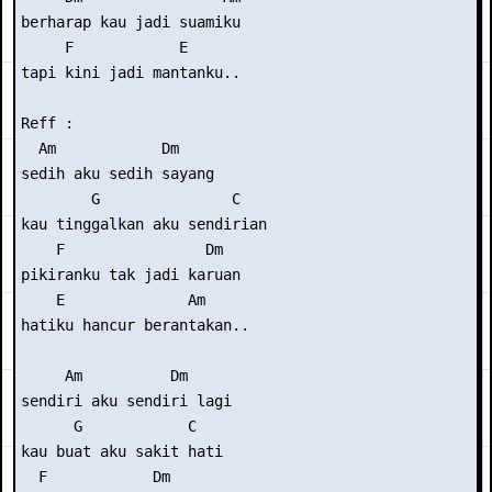
berharap kau jadi suamiku

     F            E

tapi kini jadi mantanku..

Reff :

  Am            Dm

sedih aku sedih sayang

        G               C

kau tinggalkan aku sendirian

    F                Dm

pikiranku tak jadi karuan

    E              Am

hatiku hancur berantakan..

     Am          Dm

sendiri aku sendiri lagi

      G            C

kau buat aku sakit hati

  F            Dm
