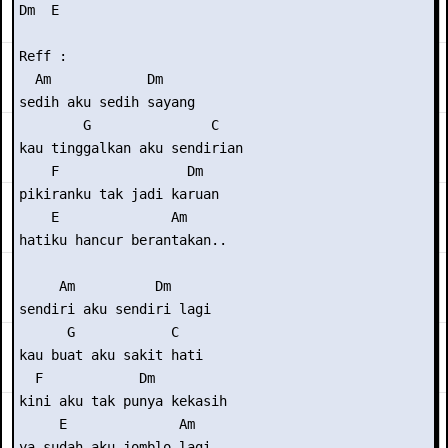
Dm  E

Reff :

  Am            Dm

sedih aku sedih sayang

        G               C

kau tinggalkan aku sendirian

    F                Dm

pikiranku tak jadi karuan

    E              Am

hatiku hancur berantakan..

     Am          Dm

sendiri aku sendiri lagi

      G            C

kau buat aku sakit hati

  F            Dm

kini aku tak punya kekasih

     E              Am

ya sudah aku jomblo lagi..
