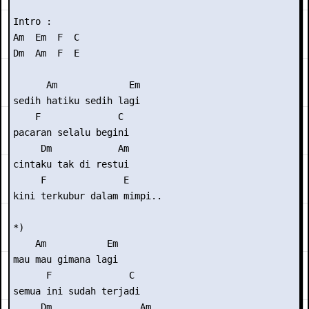
Intro : 

Am  Em  F  C

Dm  Am  F  E

      Am             Em

sedih hatiku sedih lagi

    F              C

pacaran selalu begini

     Dm            Am

cintaku tak di restui

     F              E

kini terkubur dalam mimpi..

*)

    Am           Em

mau mau gimana lagi

      F              C

semua ini sudah terjadi

     Dm                Am
