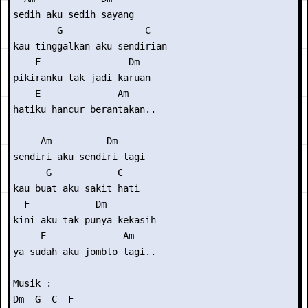
sedih aku sedih sayang

        G               C

kau tinggalkan aku sendirian

    F                Dm

pikiranku tak jadi karuan

    E              Am

hatiku hancur berantakan..

     Am          Dm

sendiri aku sendiri lagi

      G            C

kau buat aku sakit hati

  F            Dm

kini aku tak punya kekasih

     E              Am

ya sudah aku jomblo lagi..

Musik : 

Dm  G  C  F
