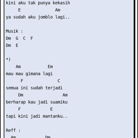
kini aku tak punya kekasih

     E              Am

ya sudah aku jomblo lagi..

Musik : 

Dm  G  C  F

Dm  E

*)

    Am           Em

mau mau gimana lagi

      F              C

semua ini sudah terjadi

     Dm                Am

berharap kau jadi suamiku

     F            E

tapi kini jadi mantanku..

Reff :

  Am            Dm
