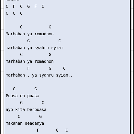
C  F  C  G  F  C

C  C  C

      C           G

Marhaban ya romadhon

         G            C

marhaban ya syahru syiam

      C           G

marhaban ya romadhon

         F        G     C

marhaban.. ya syahru syiam..

   C        G

Puasa eh puasa

      G        C

ayo kita berpuasa

     C        G

makanan seadanya

             F       G   C
