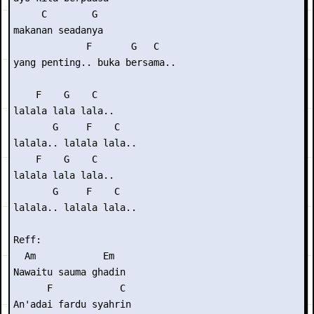
     C        G

makanan seadanya

             F       G   C

yang penting.. buka bersama..

    F    G    C

lalala lala lala..

       G     F    C

lalala.. lalala lala..

    F    G    C

lalala lala lala..

       G     F    C

lalala.. lalala lala..

Reff:

  Am            Em

Nawaitu sauma ghadin

      F            C

An'adai fardu syahrin
