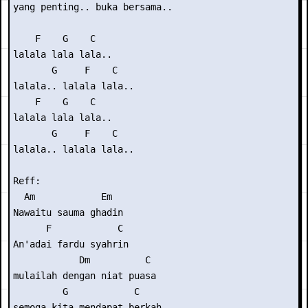
yang penting.. buka bersama..

    F    G    C

lalala lala lala..

       G     F    C

lalala.. lalala lala..

    F    G    C

lalala lala lala..

       G     F    C

lalala.. lalala lala..

Reff:

  Am            Em

Nawaitu sauma ghadin

      F            C

An'adai fardu syahrin

            Dm          C

mulailah dengan niat puasa

         G            C

semoga kita mendapat berkah..
