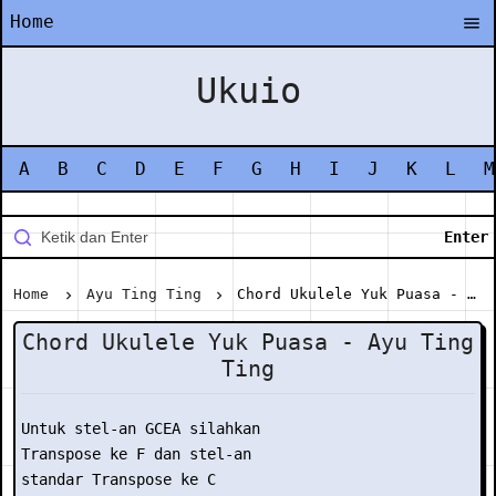
Home
Ukuio
A
B
C
D
E
F
G
H
I
J
K
L
M
Home
Ayu Ting Ting
Chord Ukulele Yuk Puasa - Ayu Ting Ting
Chord Ukulele Yuk Puasa - Ayu Ting
Ting
Untuk stel-an GCEA silahkan

Transpose ke F dan stel-an

standar Transpose ke C
