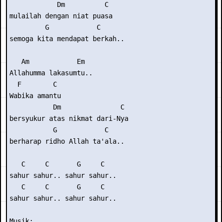
            Dm          C

mulailah dengan niat puasa

         G            C

semoga kita mendapat berkah..

   Am            Em

Allahumma lakasumtu..

  F        C

Wabika amantu

           Dm               C

bersyukur atas nikmat dari-Nya

           G            C

berharap ridho Allah ta'ala..

   C     C       G     C

sahur sahur.. sahur sahur..

   C     C       G     C

sahur sahur.. sahur sahur..

Musik: 
