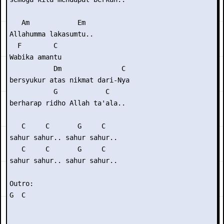
   Am            Em

Allahumma lakasumtu..

  F        C

Wabika amantu

           Dm               C

bersyukur atas nikmat dari-Nya

           G            C

berharap ridho Allah ta'ala..

   C     C       G     C

sahur sahur.. sahur sahur..

   C     C       G     C

sahur sahur.. sahur sahur..

Outro:
