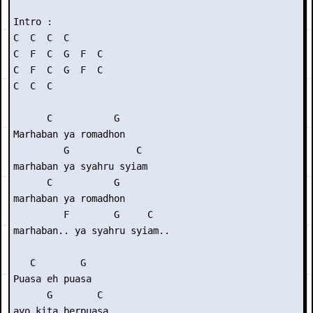
Intro : 

C  C  C  C

C  F  C  G  F  C

C  F  C  G  F  C

C  C  C

      C           G

Marhaban ya romadhon

         G            C

marhaban ya syahru syiam

      C           G

marhaban ya romadhon

         F        G     C

marhaban.. ya syahru syiam..

   C        G

Puasa eh puasa

      G        C

ayo kita berpuasa
