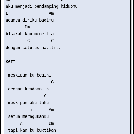
aku menjadi pendamping hidupmu

E                 Am

adanya diriku bagimu

        Dm

bisakah kau menerima

         G         C

dengan setulus ha..ti..

Reff :

                 F

 meskipun ku begini

                   G

 dengan keadaan ini

                C

 meskipun aku tahu

         Em       Am

 semua meragukanku

      A           Dm

 tapi kan ku buktikan
