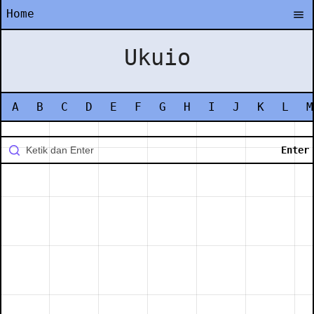
Home
Ukuio
A
B
C
D
E
F
G
H
I
J
K
L
M