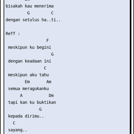
bisakah kau menerima

         G         C

dengan setulus ha..ti..

Reff :

                 F

 meskipun ku begini

                   G

 dengan keadaan ini

                C 

 meskipun aku tahu

        Em       Am

 semua meragukanku

      A           Dm

 tapi kan ku buktikan

              G

 kepada dirimu..

   C

 sayang..
