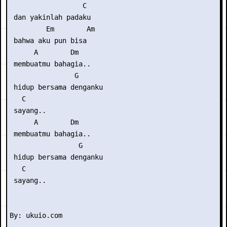
                  C

 dan yakinlah padaku

         Em        Am

 bahwa aku pun bisa

      A        Dm  

 membuatmu bahagia..

                G

 hidup bersama denganku

   C

 sayang..

      A        Dm 

 membuatmu bahagia..

                 G

 hidup bersama denganku

   C

 sayang..
