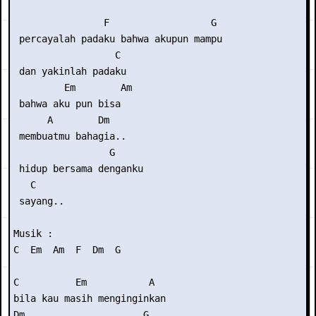
                F                  G

 percayalah padaku bahwa akupun mampu

                  C

 dan yakinlah padaku

         Em        Am

 bahwa aku pun bisa

      A        Dm 

 membuatmu bahagia..

                 G

 hidup bersama denganku

   C

 sayang..

Musik :

C  Em  Am  F  Dm  G

C          Em           A

bila kau masih menginginkan

Dm                     G
