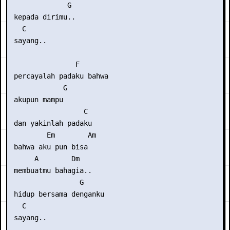
              G

 kepada dirimu..

   C

 sayang..

                F      

 percayalah padaku bahwa

             G

 akupun mampu

                  C

 dan yakinlah padaku

         Em        Am

 bahwa aku pun bisa

      A        Dm 

 membuatmu bahagia..

                 G

 hidup bersama denganku

   C

 sayang..
