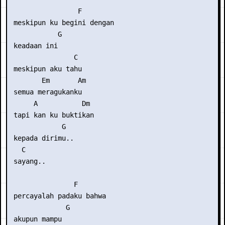
                 F       

 meskipun ku begini dengan

            G

 keadaan ini

                C 

 meskipun aku tahu

        Em       Am

 semua meragukanku

      A           Dm 

 tapi kan ku buktikan

             G

 kepada dirimu..

   C

 sayang..

                F     

 percayalah padaku bahwa

              G

 akupun mampu
