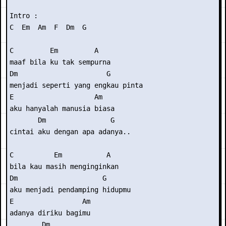
Intro :

C  Em  Am  F  Dm  G

C         Em         A

maaf bila ku tak sempurna

Dm                      G

menjadi seperti yang engkau pinta

E                    Am

aku hanyalah manusia biasa

       Dm                G

cintai aku dengan apa adanya..

C          Em           A

bila kau masih menginginkan

Dm                     G

aku menjadi pendamping hidupmu

E                 Am

adanya diriku bagimu

        Dm
