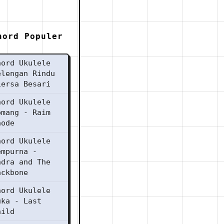
hord Populer
hord Ukulele
elengan Rindu
iersa Besari
hord Ukulele
omang - Raim
aode
hord Ukulele
empurna -
ndra and The
ackbone
hord Ukulele
uka - Last
hild