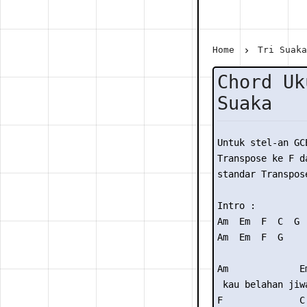
Home
Tri Suak
Chord Uk
Suaka
Untuk stel-an GC
Transpose ke F da
standar Transpose
Intro :

Am  Em  F  C  G

Am  Em  F  G  

Am             Em
 kau belahan jiwa
F              C 