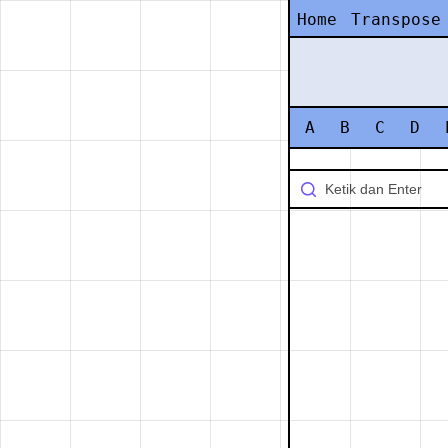
Home
Transpose
A
B
C
D