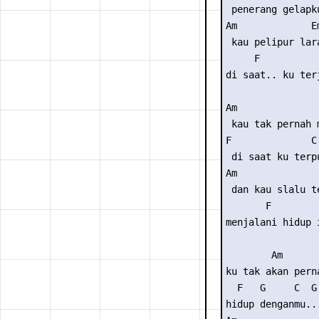
 penerang gelapku
Am             Em
 kau pelipur lara
     F           
di saat.. ku terj
Am               
 kau tak pernah m
F              C 
 di saat ku terpu
Am               
 dan kau slalu te
       F         
menjalani hidup i
        Am       
ku tak akan pern
  F   G     C  G

hidup denganmu..
