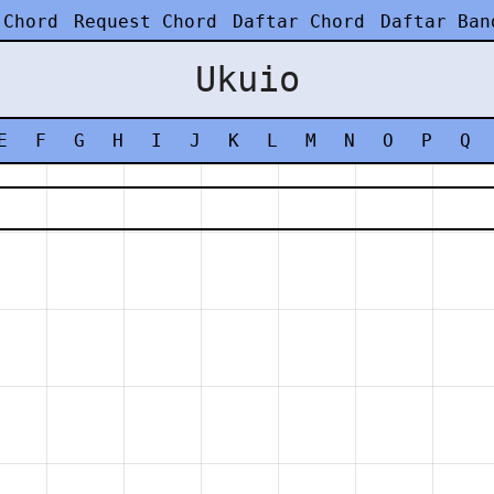
 Chord
Request Chord
Daftar Chord
Daftar Ban
Ukuio
E
F
G
H
I
J
K
L
M
N
O
P
Q