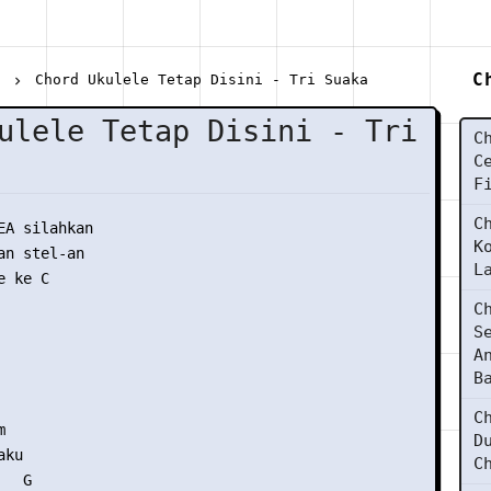
C
a
Chord Ukulele Tetap Disini - Tri Suaka
ulele Tetap Disini - Tri
C
C
F
C
EA silahkan

K
n stel-an

L
 ke C

C
S
A
B
C


D
ku

C
  G
