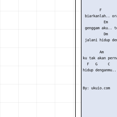
        F        
 biarkanlah.. or
          Em    
 genggam aku.. te
          Dm    
 jalani hidup de
        Am       
ku tak akan pern
  F   G     C

hidup denganmu..
