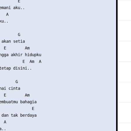
       E

emani aku..

  A

u..

       G

 akan setia

  E        Am

ngga akhir hidupku

          E  Am  A

tetap disini..

      G

ai cinta

  E        Am  

embuatmu bahagia

              E

 dan tak berdaya

 A

..
