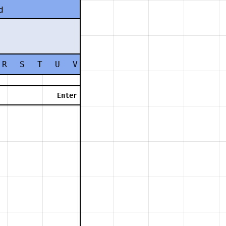
d
R
S
T
U
V
W
X
Y
Z