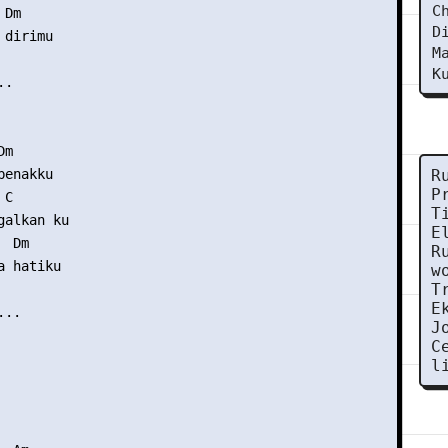
C
Dm

D
dirimu

M
K
.

m

enakku

R
P
C

T
alkan ku

E
 Dm

R
 hatiku

w
T
E
..

J
C
l