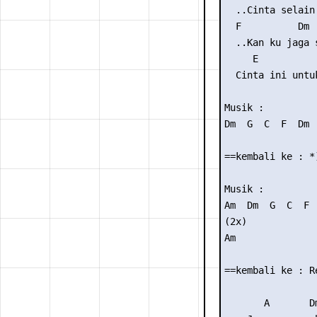
  ..Cinta selain 
  F          Dm

  ..Kan ku jaga s
     E           
  Cinta ini untuk
Musik :

Dm  G  C  F  Dm  
==kembali ke : *)
Musik :

Am  Dm  G  C  F  
(2x)

Am

==kembali ke : Re
       A       Dm