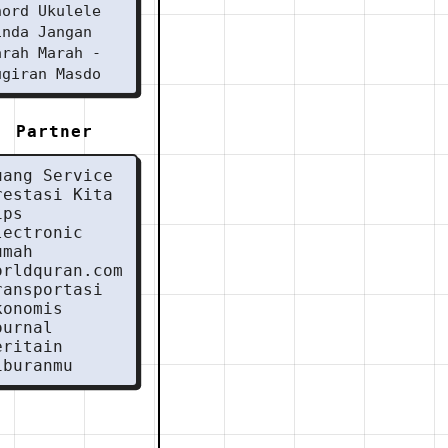
hord Ukulele
inda Jangan
arah Marah -
ugiran Masdo
Partner
uang Service
restasi Kita
ips
lectronic
umah
orldquran.com
ransportasi
konomis
ournal
eritain
iburanmu