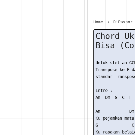
Home
D'Paspor
Chord Uk
Bisa (Co
Untuk stel-an GC
Transpose ke F da
standar Transpose
Intro :

Am  Dm  G  C  F  
Am            Dm

Ku pejamkan mata 
G              C

Ku rasakan belaia