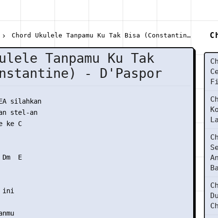
C
Chord Ukulele Tanpamu Ku Tak Bisa (Constantine) - D'Paspor
ulele Tanpamu Ku Tak
C
nstantine) - D'Paspor
C
F
C
EA silahkan

K
n stel-an

L
 ke C

C
S
Dm  E

A
B
C
ini

D
C
nmu
