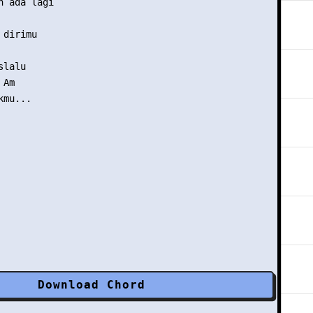
 ada lagi

dirimu

lalu

Am

mu...

Download Chord