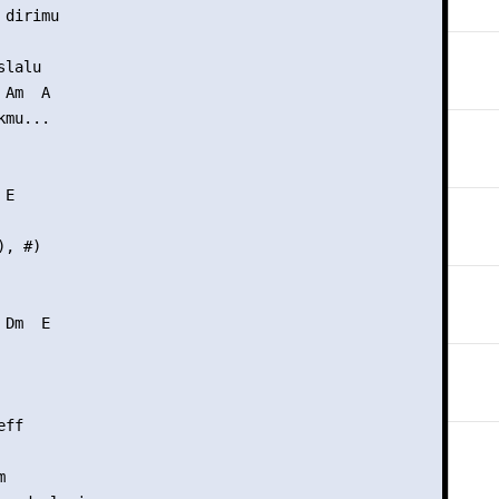
dirimu

lalu

Am  A

mu...

E

, #)

Dm  E

ff


