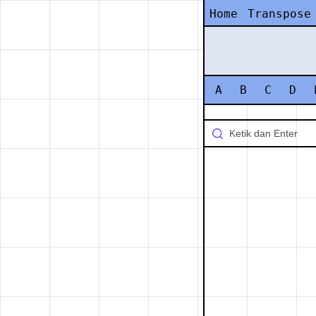
Home
Transpose
A
B
C
D