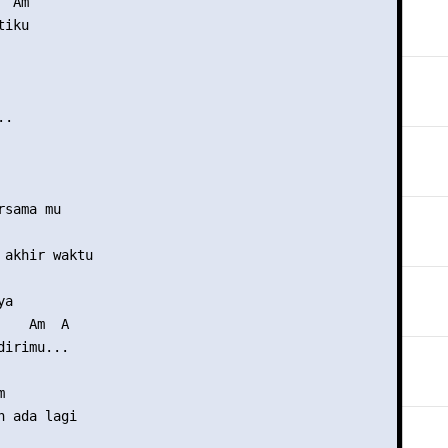
 Am

iku

.

sama mu

 akhir waktu

a

   Am  A

irimu...



 ada lagi
