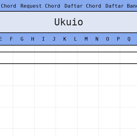
 Chord
Request Chord
Daftar Chord
Daftar Ban
Ukuio
E
F
G
H
I
J
K
L
M
N
O
P
Q