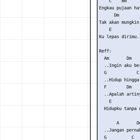
    C    Bm      
Engkau pujaan hat
      Dm

Tak akan mungkin

    E

Ku lepas dirimu..
Reff:

  Am       Dm

  ..Ingin aku ber
  G            C

  ..Hidup hingga
  F        Dm

  ..Apalah artiny
    E            
  Hidupku tanpa d
       A       Dm
  ..Jangan pernah
  G          C
