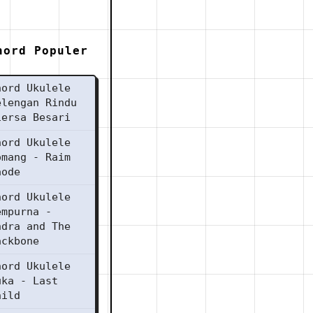
hord Populer
hord Ukulele
elengan Rindu
iersa Besari
hord Ukulele
omang - Raim
aode
hord Ukulele
empurna -
ndra and The
ackbone
hord Ukulele
uka - Last
hild