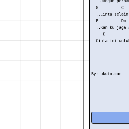
  ..Jangan pernah
  G          C

  ..Cinta selain 
  F          Dm

  ..Kan ku jaga s
     E           
  Cinta ini untuk