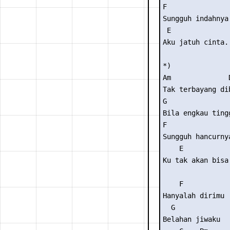
F                
Sungguh indahnya 
 E

Aku jatuh cinta..
*)

Am              D
Tak terbayang dib
G                
Bila engkau tingg
F                
Sungguh hancurnya
    E

Ku tak akan bisa.
    F

Hanyalah dirimu

  G

Belahan jiwaku
