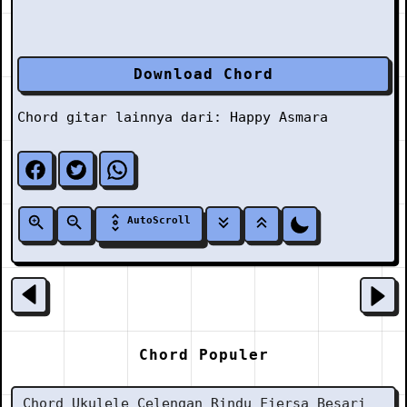
Download Chord
Chord gitar lainnya dari:
Happy Asmara
AutoScroll
Chord Populer
Chord Ukulele Celengan Rindu Fiersa Besari