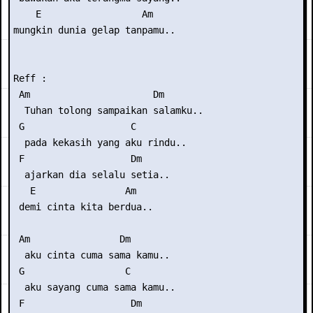
    E                  Am

mungkin dunia gelap tanpamu..

Reff :

 Am                      Dm

  Tuhan tolong sampaikan salamku..

 G                   C

  pada kekasih yang aku rindu..

 F                   Dm

  ajarkan dia selalu setia..

   E                Am

 demi cinta kita berdua..

 Am                Dm

  aku cinta cuma sama kamu..

 G                  C

  aku sayang cuma sama kamu..

 F                   Dm
