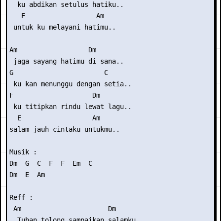
  ku abdikan setulus hatiku..

   E                  Am

 untuk ku melayani hatimu..

Am                  Dm

 jaga sayang hatimu di sana..

G                       C

 ku kan menunggu dengan setia..

F                    Dm

 ku titipkan rindu lewat lagu..

  E                  Am

salam jauh cintaku untukmu..

Musik :

Dm  G  C  F  F  Em  C

Dm  E  Am 

Reff :

 Am                      Dm

  Tuhan tolong sampaikan salamku..
