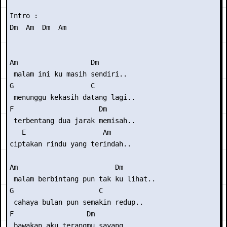
Intro :

Dm  Am  Dm  Am

Am                  Dm

 malam ini ku masih sendiri..

G                   C

 menunggu kekasih datang lagi..

F                     Dm

 terbentang dua jarak memisah..

   E                   Am

ciptakan rindu yang terindah..

Am                        Dm  

 malam berbintang pun tak ku lihat..

G                     C

 cahaya bulan pun semakin redup..

F                  Dm

 bawakan aku terangmu sayang..
