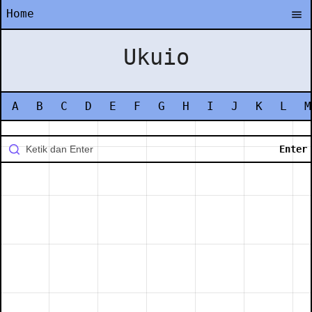
Home
Ukuio
A
B
C
D
E
F
G
H
I
J
K
L
M