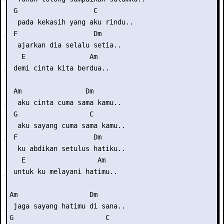
 G                   C

  pada kekasih yang aku rindu..

 F                   Dm

  ajarkan dia selalu setia..

   E                Am

 demi cinta kita berdua..

 Am                Dm

  aku cinta cuma sama kamu..

 G                  C

  aku sayang cuma sama kamu..

 F                   Dm

  ku abdikan setulus hatiku..

   E                  Am

 untuk ku melayani hatimu..

Am                  Dm

 jaga sayang hatimu di sana..

G                       C
