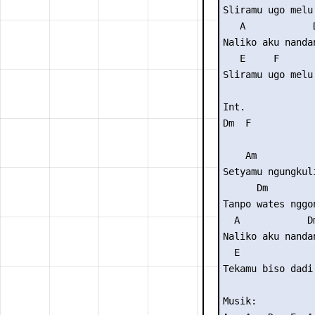
Sliramu ugo melu 
   A            D
Naliko aku nandan
   E     F       
Sliramu ugo melu 
Int. 

Dm  F

    Am           
Setyamu ngungkuli
      Dm        
Tanpo wates nggo
  A            Dm
Naliko aku nandan
  E              
Tekamu biso dadi 
Musik: 
