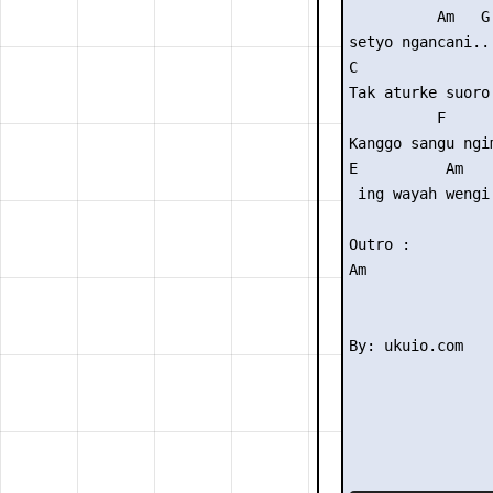
          Am   G

setyo ngancani..

C                
Tak aturke suoro 
          F

Kanggo sangu ngim
E          Am

 ing wayah wengi.
Outro :

Am
