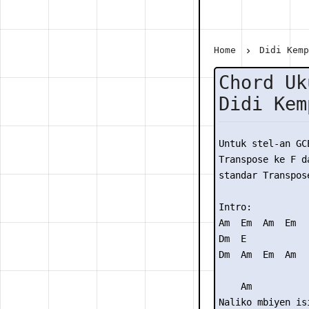
Home
Didi Kem
Chord Uk
Didi Kem
Untuk stel-an GC
Transpose ke F da
standar Transpose
Intro: 

Am  Em  Am  Em

Dm  E

Dm  Am  Em  Am

    Am           
Naliko mbiyen isi