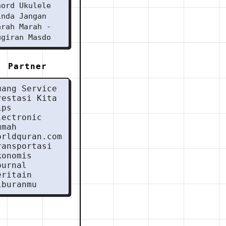
hord Ukulele
inda Jangan
arah Marah -
ugiran Masdo
Partner
uang Service
restasi Kita
ips
lectronic
umah
orldquran.com
ransportasi
konomis
ournal
eritain
iburanmu