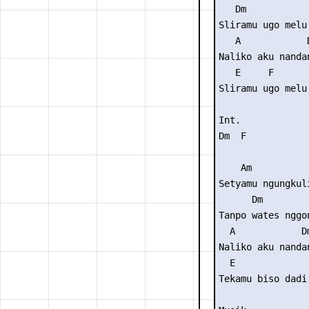
   Dm            
Sliramu ugo melu 
   A            D
Naliko aku nandan
   E     F       
Sliramu ugo melu 
Int. 

Dm  F

    Am           
Setyamu ngungkuli
      Dm        
Tanpo wates nggo
  A            Dm
Naliko aku nandan
  E              
Tekamu biso dadi 