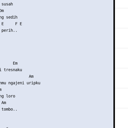
susah

m

g sedih

E     F E

perih..

     Em

 tresnaku

             Am

nmu ngajeni uripku



g loro

Am

tombo..
