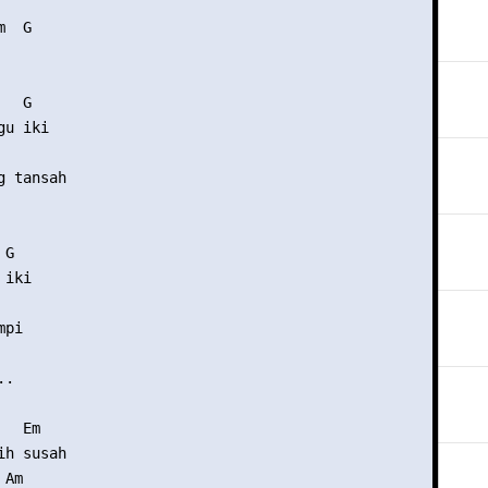
  G

  G

u iki

 tansah

G

iki

pi

.

  Em

h susah

Am
