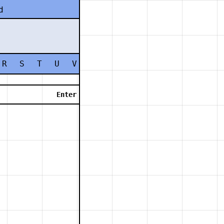
d
R
S
T
U
V
W
X
Y
Z