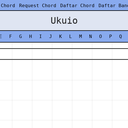
 Chord
Request Chord
Daftar Chord
Daftar Ban
Ukuio
E
F
G
H
I
J
K
L
M
N
O
P
Q