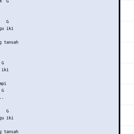
  G

  G

u iki

 tansah

G

iki

pi

G

.

  G

u iki

 tansah
