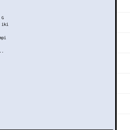
G

iki

pi

.
