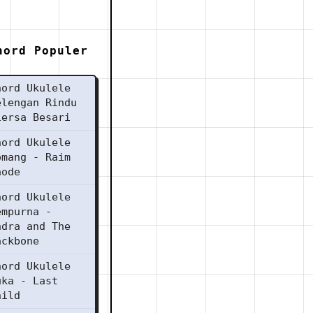
hord Populer
hord Ukulele
elengan Rindu
iersa Besari
hord Ukulele
omang - Raim
aode
hord Ukulele
empurna -
ndra and The
ackbone
hord Ukulele
uka - Last
hild