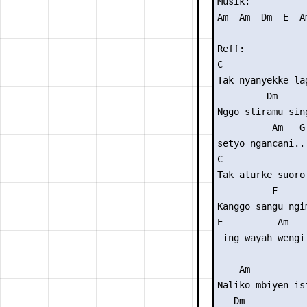
Musik: 

Am  Am  Dm  E  Am
Reff:

C                
Tak nyanyekke lag
         Dm

Nggo sliramu sing
          Am   G

setyo ngancani..

C                
Tak aturke suoro 
          F

Kanggo sangu ngim
E          Am

 ing wayah wengi.
    Am           
Naliko mbiyen isi
   Dm            