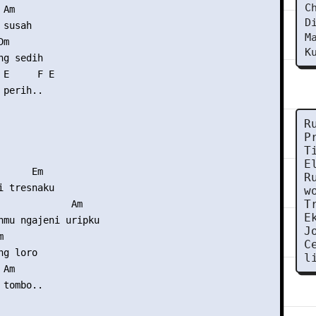
C
Am

D
susah

M
m

K
g sedih

E     F E

perih..

R
P
T
E
     Em

R
 tresnaku

w
T
             Am

E
nmu ngajeni uripku

J


C
g loro

l
Am

tombo..
