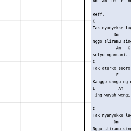
Am  Am  Dm  E  Am
Reff:

C                
Tak nyanyekke lag
         Dm

Nggo sliramu sing
          Am   G

setyo ngancani..

C                
Tak aturke suoro 
          F

Kanggo sangu ngim
E          Am    
 ing wayah wengi.
C                
Tak nyanyekke lag
         Dm

Nggo sliramu sing