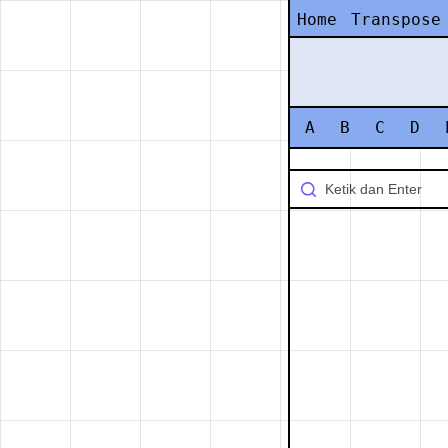
Home
Transpose
A
B
C
D