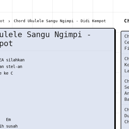
C
pot
Chord Ukulele Sangu Ngimpi - Didi Kempot
ulele Sangu Ngimpi -
C
pot
C
F
C
EA silahkan

K
n stel-an

L
 ke C

C
S
A
B
C
D
  Em

C
h susah
