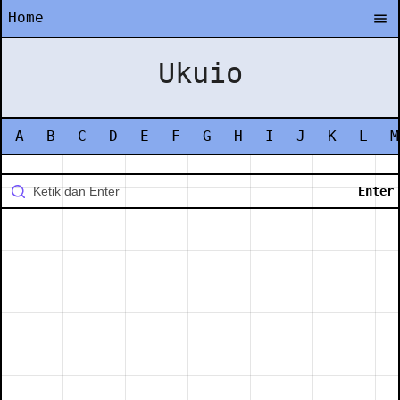
Home
Ukuio
A
B
C
D
E
F
G
H
I
J
K
L
M