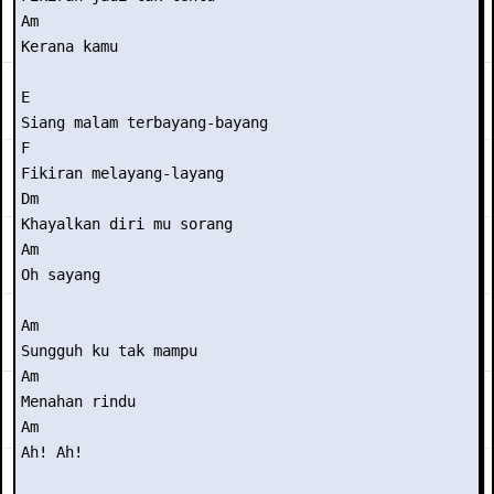
Am

Kerana kamu

E

Siang malam terbayang-bayang

F

Fikiran melayang-layang

Dm

Khayalkan diri mu sorang

Am

Oh sayang

Am

Sungguh ku tak mampu

Am

Menahan rindu

Am

Ah! Ah!
