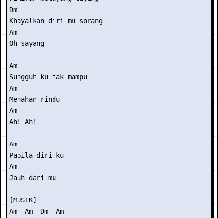
Dm

Khayalkan diri mu sorang

Am

Oh sayang

Am

Sungguh ku tak mampu

Am

Menahan rindu

Am

Ah! Ah!

Am

Pabila diri ku

Am

Jauh dari mu

[MUSIK]

Am  Am  Dm  Am
