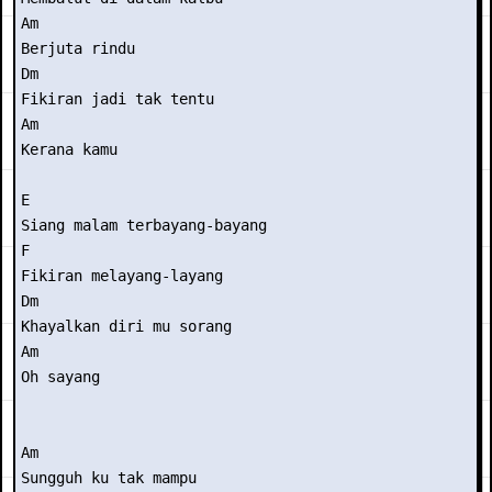
Am

Berjuta rindu

Dm 

Fikiran jadi tak tentu

Am

Kerana kamu

E

Siang malam terbayang-bayang

F

Fikiran melayang-layang

Dm

Khayalkan diri mu sorang

Am

Oh sayang

Am

Sungguh ku tak mampu
