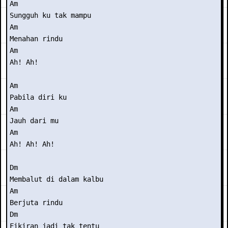
Am

Sungguh ku tak mampu

Am

Menahan rindu

Am

Ah! Ah!

Am

Pabila diri ku

Am

Jauh dari mu

Am

Ah! Ah! Ah!

Dm

Membalut di dalam kalbu

Am

Berjuta rindu

Dm 

Fikiran jadi tak tentu
