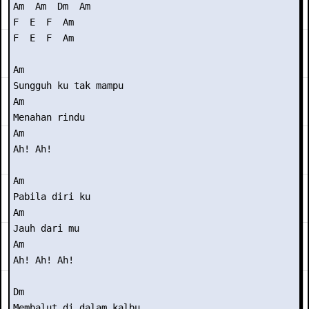
Am  Am  Dm  Am

F  E  F  Am

F  E  F  Am

Am

Sungguh ku tak mampu

Am

Menahan rindu

Am

Ah! Ah!

Am

Pabila diri ku

Am

Jauh dari mu

Am

Ah! Ah! Ah!

Dm

Membalut di dalam kalbu
