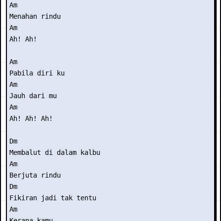
Am

Menahan rindu

Am

Ah! Ah!

Am

Pabila diri ku

Am

Jauh dari mu

Am

Ah! Ah! Ah!

Dm

Membalut di dalam kalbu

Am

Berjuta rindu

Dm 

Fikiran jadi tak tentu

Am

Kerana kamu
