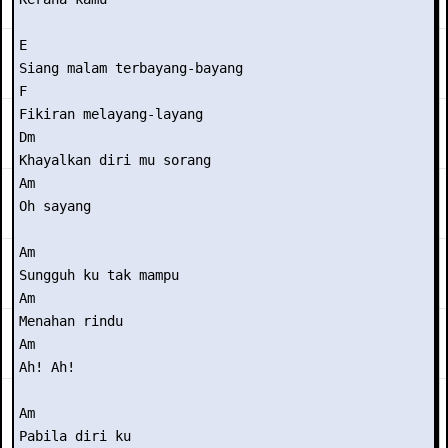
E

Siang malam terbayang-bayang

F

Fikiran melayang-layang

Dm

Khayalkan diri mu sorang

Am

Oh sayang

Am

Sungguh ku tak mampu

Am

Menahan rindu

Am

Ah! Ah!

Am

Pabila diri ku
