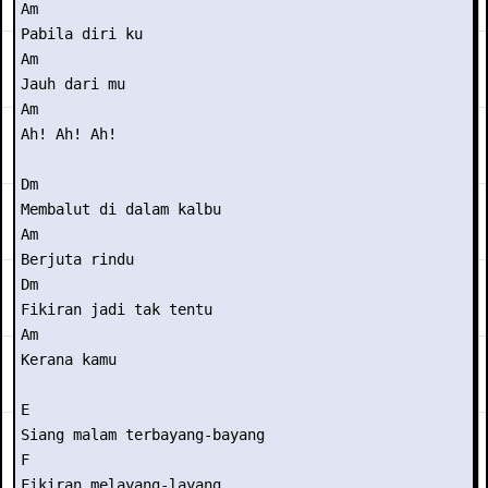
Am

Pabila diri ku

Am

Jauh dari mu

Am

Ah! Ah! Ah!

Dm

Membalut di dalam kalbu

Am

Berjuta rindu

Dm 

Fikiran jadi tak tentu

Am

Kerana kamu

E

Siang malam terbayang-bayang

F

Fikiran melayang-layang
