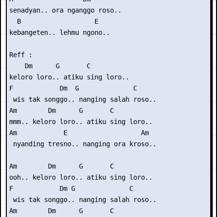
senadyan.. ora nganggo roso..

  B                   E

kebangeten.. lehmu ngono..

Reff :

    Dm      G       C

keloro loro.. atiku sing loro..

F            Dm  G              C

 wis tak songgo.. nanging salah roso..

Am        Dm      G       C

mmm.. keloro loro.. atiku sing loro..

Am            E                   Am

 nyanding tresno.. nanging ora kroso..

Am        Dm      G       C

ooh.. keloro loro.. atiku sing loro..

F            Dm G              C

 wis tak songgo.. nanging salah roso..

Am        Dm      G       C
