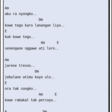
Am

aku ra nyongko..

                 Dm

kowe tego karo lanangan liyo..

E

kok kowe tego..

                  Am      E

senengane nggawe ati loro..

Am

jarene tresno..

               Dm

jebulane atimu koyo ulo..

E

ora tak songko..

                 Am      E

kowe rabakal tak percoyo..

A                  Dm
