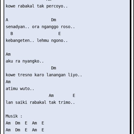
kowe rabakal tak percoyo..

A                  Dm

senadyan.. ora nganggo roso..

  B                   E

kebangeten.. lehmu ngono..

Am

aku ra nyangko..

                   Dm

kowe tresno karo lanangan liyo..

Am

atimu wuto..

                  Am        E

lan saiki rabakal tak trimo..

Musik : 

Am  Dm  E  Am  E

Am  Dm  E  Am  E
