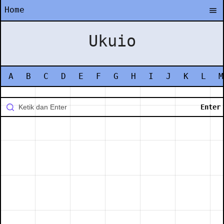
Home
Ukuio
A
B
C
D
E
F
G
H
I
J
K
L
M