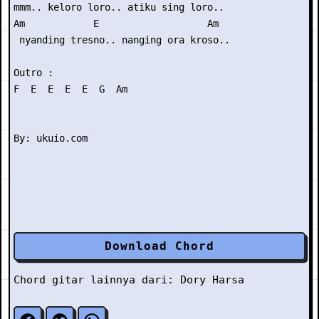
mmm.. keloro loro.. atiku sing loro..

Am            E                   Am

 nyanding tresno.. nanging ora kroso..

Outro : 

F  E  E  E  E  G  Am

Download Chord
Chord gitar lainnya dari:
Dory Harsa