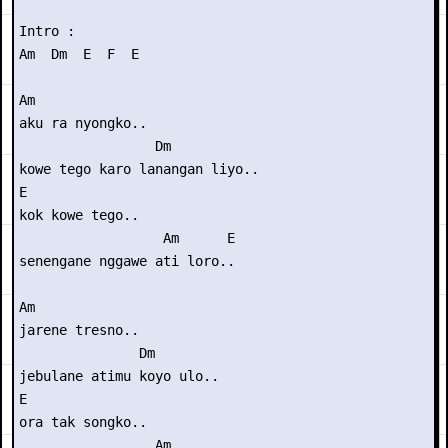
Intro : 

Am  Dm  E  F  E

Am

aku ra nyongko..

                 Dm

kowe tego karo lanangan liyo..

E

kok kowe tego..

                  Am      E

senengane nggawe ati loro..

Am

jarene tresno..

               Dm

jebulane atimu koyo ulo..

E

ora tak songko..

                 Am
