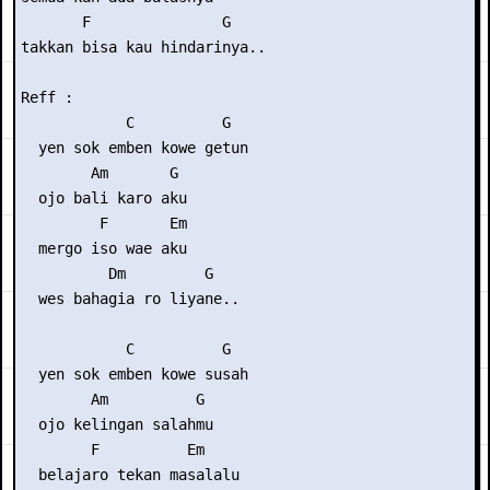
       F               G

takkan bisa kau hindarinya..

Reff :

            C          G

  yen sok emben kowe getun

        Am       G

  ojo bali karo aku

         F       Em

  mergo iso wae aku

          Dm         G

  wes bahagia ro liyane..

            C          G

  yen sok emben kowe susah

        Am          G

  ojo kelingan salahmu

        F          Em

  belajaro tekan masalalu
