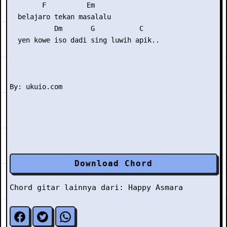
        F          Em

  belajaro tekan masalalu

           Dm       G           C

  yen kowe iso dadi sing luwih apik..

Download Chord
Chord gitar lainnya dari:
Happy Asmara