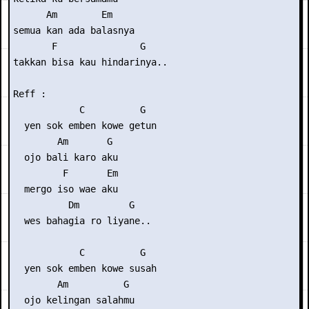
      Am        Em

semua kan ada balasnya

       F               G

takkan bisa kau hindarinya..

Reff :

            C          G

  yen sok emben kowe getun

        Am       G

  ojo bali karo aku

         F       Em

  mergo iso wae aku

          Dm         G

  wes bahagia ro liyane..

            C          G

  yen sok emben kowe susah

        Am          G

  ojo kelingan salahmu
