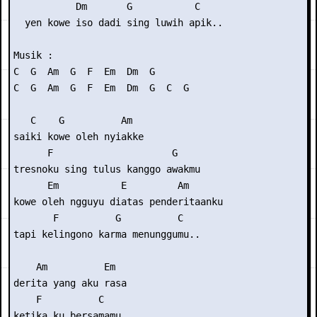
           Dm       G           C

  yen kowe iso dadi sing luwih apik..

Musik :

C  G  Am  G  F  Em  Dm  G

C  G  Am  G  F  Em  Dm  G  C  G

   C    G          Am

saiki kowe oleh nyiakke

      F                     G

tresnoku sing tulus kanggo awakmu

      Em           E         Am

kowe oleh ngguyu diatas penderitaanku

       F          G          C

tapi kelingono karma menunggumu..

    Am          Em

derita yang aku rasa

    F          C

ketika ku bersamamu
