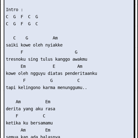
Intro :

C  G  F  C  G

C  G  F  G  C 

   C    G          Am

saiki kowe oleh nyiakke

      F                     G

tresnoku sing tulus kanggo awakmu

      Em           E         Am

kowe oleh ngguyu diatas penderitaanku

       F          G          C

tapi kelingono karma menunggumu..

    Am          Em

derita yang aku rasa

    F          C

ketika ku bersamamu

      Am        Em

semua kan ada balasnya
