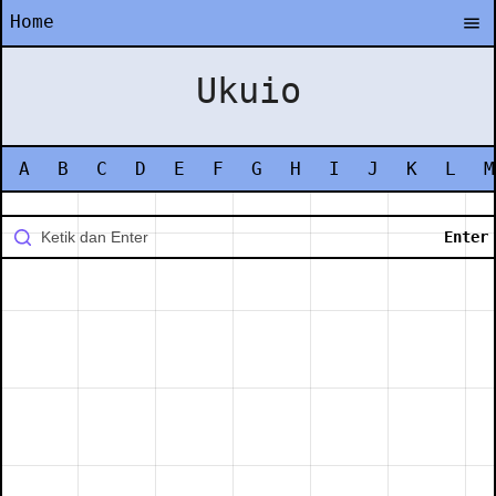
Home
Ukuio
A
B
C
D
E
F
G
H
I
J
K
L
M