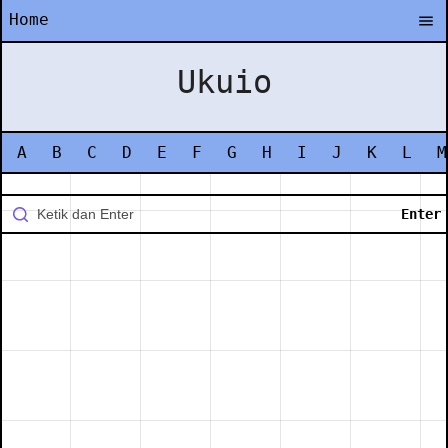
Home
Ukuio
A
B
C
D
E
F
G
H
I
J
K
L
M