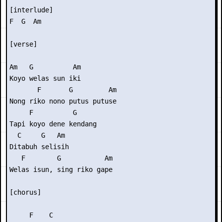
[interlude]

F  G  Am

[verse]

Am   G          Am

Koyo welas sun iki

       F       G         Am

Nong riko nono putus putuse

     F          G

Tapi koyo dene kendang

  C     G   Am

Ditabuh selisih

   F        G           Am

Welas isun, sing riko gape

[chorus]

     F    C
