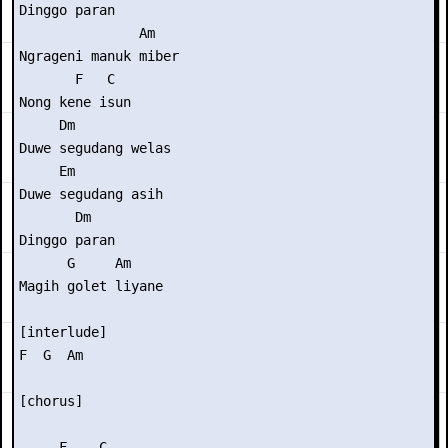
Dinggo paran

               Am

Ngrageni manuk miber

       F   C

Nong kene isun

     Dm

Duwe segudang welas

     Em

Duwe segudang asih

       Dm

Dinggo paran

      G     Am

Magih golet liyane

[interlude]

F  G  Am

[chorus]

     F    C
