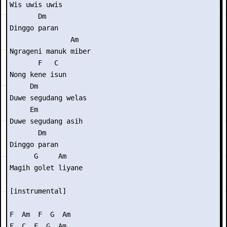
Wis uwis uwis

       Dm

Dinggo paran

               Am

Ngrageni manuk miber

       F   C

Nong kene isun

     Dm

Duwe segudang welas

     Em

Duwe segudang asih

       Dm

Dinggo paran

      G     Am

Magih golet liyane

[instrumental]

F  Am  F  G  Am

F  C  F  G  Am
