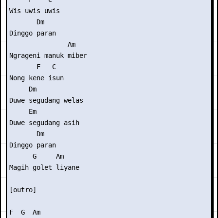
Wis uwis uwis

       Dm

Dinggo paran

               Am

Ngrageni manuk miber

       F   C

Nong kene isun

     Dm

Duwe segudang welas

     Em

Duwe segudang asih

       Dm

Dinggo paran

      G     Am

Magih golet liyane

[outro]

F  G  Am
