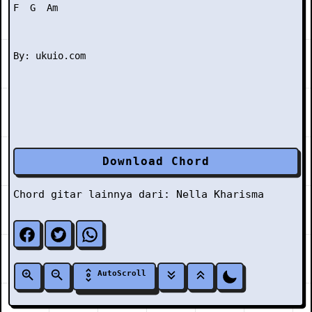
F  G  Am

Download Chord
Chord gitar lainnya dari:
Nella Kharisma
AutoScroll