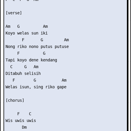
[verse]

Am   G          Am

Koyo welas sun iki

       F       G         Am

Nong riko nono putus putuse

     F          G

Tapi koyo dene kendang

  C     G   Am

Ditabuh selisih

   F        G           Am

Welas isun, sing riko gape

[chorus]

     F    C

Wis uwis uwis

       Dm
