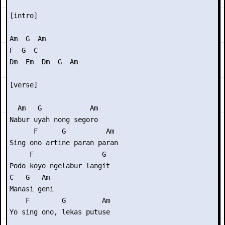
[intro]

Am  G  Am

F  G  C

Dm  Em  Dm  G  Am

[verse]

  Am   G            Am

Nabur uyah nong segoro

      F      G          Am

Sing ono artine paran paran

     F                 G

Podo koyo ngelabur langit

C   G   Am

Manasi geni

    F        G         Am

Yo sing ono, lekas putuse
