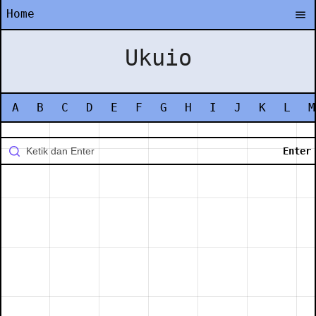
Home
Ukuio
A
B
C
D
E
F
G
H
I
J
K
L
M