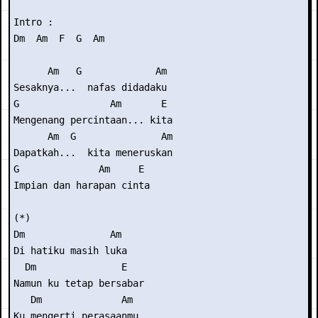
Intro :

Dm  Am  F  G  Am

      Am   G             Am

Sesaknya...  nafas didadaku

G                Am       E

Mengenang percintaan... kita

      Am  G               Am

Dapatkah...  kita meneruskan

G              Am     E

Impian dan harapan cinta

(*)

Dm               Am

Di hatiku masih luka

  Dm               E

Namun ku tetap bersabar

   Dm              Am

Ku mengerti perasaanmu
