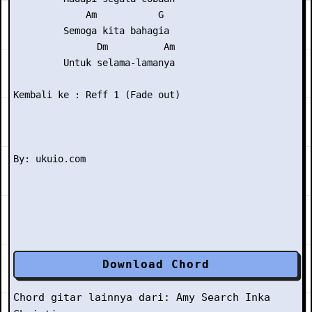
             Am           G

         Semoga kita bahagia

               Dm          Am

         Untuk selama-lamanya

Kembali ke : Reff 1 (Fade out)

Download Chord
Chord gitar lainnya dari:
Amy Search
Inka