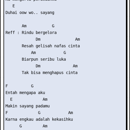
   E

Duhai oow wo.. sayang

       Am           G

Reff : Rindu bergelora

             Dm               Am

       Resah gelisah nafas cinta

           Am            G

       Biarpun seribu luka

             Dm              Am

       Tak bisa menghapus cinta

F          G

Entah mengapa aku

  E             Am

Makin sayang padamu

F             G            Am

Karna engkau adalah kekasihku

      G         Am
