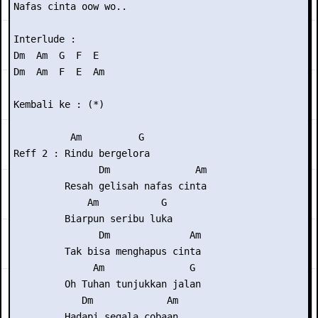
Nafas cinta oow wo..

Interlude :

Dm  Am  G  F  E

Dm  Am  F  E  Am

Kembali ke : (*)

          Am          G

Reff 2 : Rindu bergelora

               Dm               Am

         Resah gelisah nafas cinta

             Am           G

         Biarpun seribu luka

               Dm              Am

         Tak bisa menghapus cinta

              Am               G

         Oh Tuhan tunjukkan jalan

            Dm             Am

         Hadapi segala cobaan
