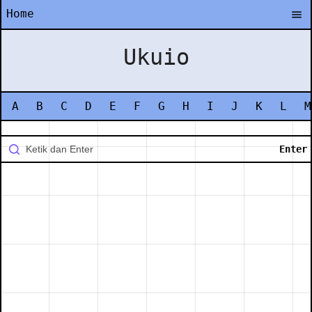
Home
Ukuio
A
B
C
D
E
F
G
H
I
J
K
L
M