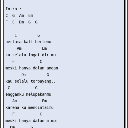
Intro :

C  G  Am  Em

F  C  Dm  G  G

    C         G

pertama kali bertemu

     Am         Em

ku selalu ingat dirimu

   F           C

meski hanya dalam angan

       Dm         G

kau selalu terbayang..

 C           G

engganku melupakanmu

   Am           Em

karena ku mencintaimu

   F           C

meski hanya dalam mimpi

  Dm       G
