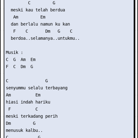
         C         G

  meski kau telah berdua

   Am         Em

  dan berlalu namun ku kan

   F    C       Dm   G    C

  berdoa..selamanya..untukmu..

Musik :

C  G  Am  Em

F  C  Dm  G  

C               G

senyummu selalu terbayang

Am          Em

hiasi indah hariku

 F          C

meski terkadang perih

Dm         G

menusuk kalbu..

C            G
