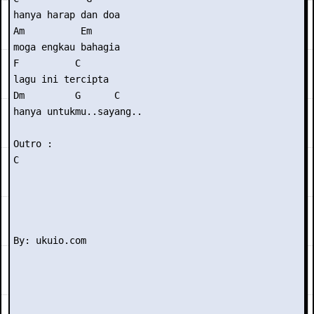
hanya harap dan doa

Am          Em

moga engkau bahagia

F          C

lagu ini tercipta

Dm         G      C

hanya untukmu..sayang..

Outro :

C
