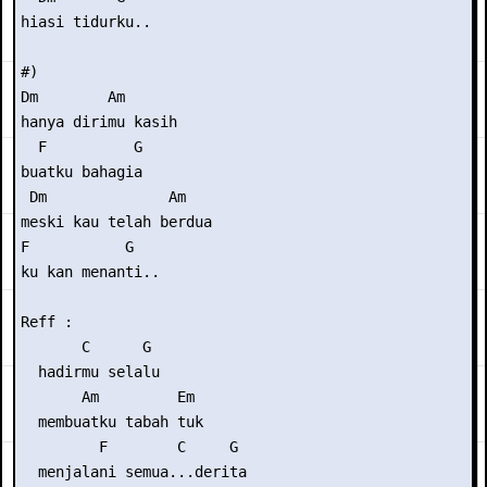
hiasi tidurku..

#)

Dm        Am

hanya dirimu kasih

  F          G

buatku bahagia

 Dm              Am

meski kau telah berdua

F           G

ku kan menanti..

Reff :

       C      G

  hadirmu selalu

       Am         Em

  membuatku tabah tuk

         F        C     G

  menjalani semua...derita
