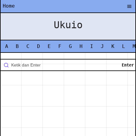
Home
Ukuio
A
B
C
D
E
F
G
H
I
J
K
L
M