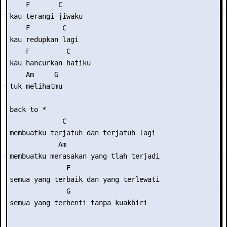
    F       C 

kau terangi jiwaku 

    F        C 

kau redupkan lagi 

    F         C 

kau hancurkan hatiku  

    Am     G 

tuk melihatmu  

back to *  

             C 

membuatku terjatuh dan terjatuh lagi  

            Am 

membuatku merasakan yang tlah terjadi 

              F 

semua yang terbaik dan yang terlewati 

              G 

semua yang terhenti tanpa kuakhiri 
