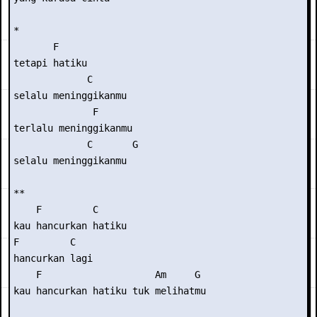
*  

       F 

tetapi hatiku 

             C 

selalu meninggikanmu 

              F 

terlalu meninggikanmu 

             C       G 

selalu meninggikanmu 

**     

    F         C     

kau hancurkan hatiku 

F         C  

hancurkan lagi  

    F                    Am     G 

kau hancurkan hatiku tuk melihatmu  
