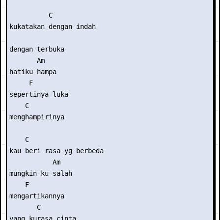
          C 

kukatakan dengan indah 

dengan terbuka 

       Am 

hatiku hampa 

     F 

sepertinya luka 

    C 

menghampirinya 

    C 

kau beri rasa yg berbeda 

           Am 

mungkin ku salah 

    F 

mengartikannya 

       C 

yang kurasa cinta 
