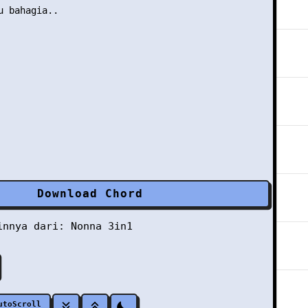
u bahagia..

Download Chord
ainnya dari:
Nonna 3in1
utoScroll