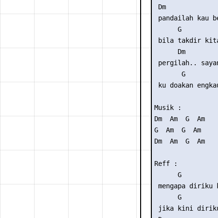
 Dm             
 pandailah kau b
      G          
 bila takdir kita
      Dm         
 pergilah.. sayan
       G         
 ku doakan engka
Musik :

Dm  Am  G  Am

G  Am  G  Am

Dm  Am  G  Am

Reff :

      G         
 mengapa diriku 
      G         
 jika kini dirik