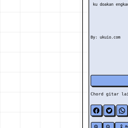
 ku doakan engka
Chord gitar l
A