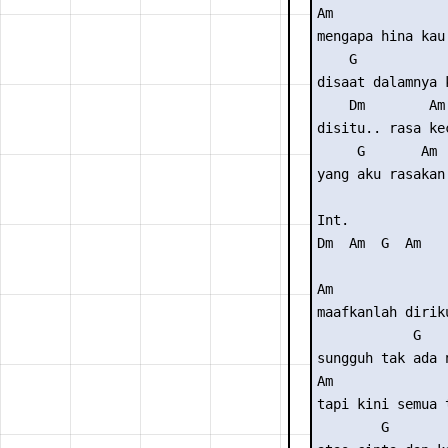
Am               
mengapa hina kau 
    G           
disaat dalamnya 
    Dm        Am

disitu.. rasa kec
     G       Am

yang aku rasakan.
Int.

Dm  Am  G  Am

Am               
maafkanlah diriku
            G   
sungguh tak ada 
Am               
tapi kini semua t
        G       