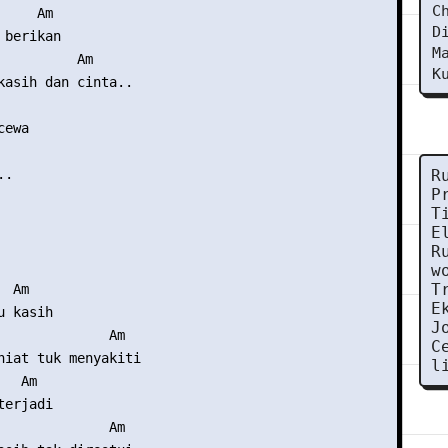
C
    Am

D
berikan

M
          Am

K
kasih dan cinta..

ewa

.

R
P
T
E
R
w
T
 Am

E
 kasih

J
              Am

C
niat tuk menyakiti

l
  Am

erjadi

              Am
