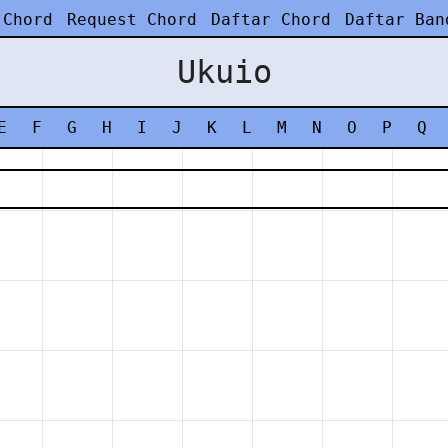
 Chord
Request Chord
Daftar Chord
Daftar Ban
Ukuio
E
F
G
H
I
J
K
L
M
N
O
P
Q