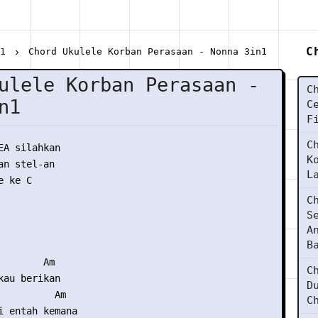
C
n1
Chord Ukulele Korban Perasaan - Nonna 3in1
ulele Korban Perasaan -
C
n1
C
F
C
EA silahkan

K
n stel-an

L
 ke C

C
S
A
B
       Am

C
kau berikan

D
          Am

C
i entah kemana
