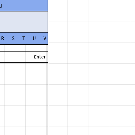
d
R
S
T
U
V
W
X
Y
Z