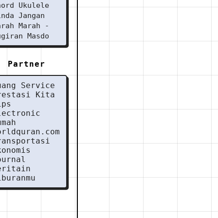
hord Ukulele
inda Jangan
arah Marah -
ugiran Masdo
Partner
uang Service
restasi Kita
ips
lectronic
umah
orldquran.com
ransportasi
konomis
ournal
eritain
iburanmu