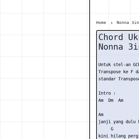
Home
Nonna 3i
Chord Uk
Nonna 3i
Untuk stel-an GC
Transpose ke F da
standar Transpose
Intro :

Am  Dm  Am 

Am               
janji yang dulu 
     G          
kini hilang perg