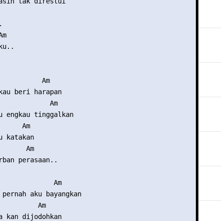
asih tak direstui



m

u..

           Am

kau beri harapan

             Am

u engkau tinggalkan

     Am

 katakan

      Am

rban perasaan..

              Am

 pernah aku bayangkan

          Am

a kan dijodohkan
