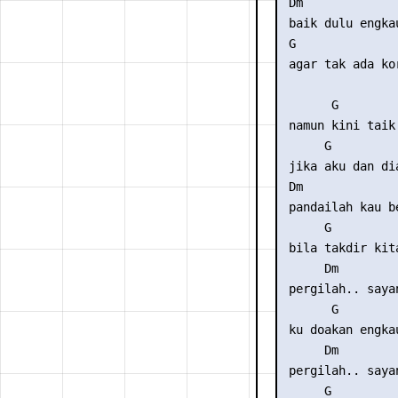
 Dm              
 baik dulu engkau
 G               
 agar tak ada ko
       G        
 namun kini taik
      G         
 jika aku dan di
 Dm             
 pandailah kau b
      G          
 bila takdir kita
      Dm         
 pergilah.. sayan
       G         
 ku doakan engka
      Dm         
 pergilah.. sayan
      G          