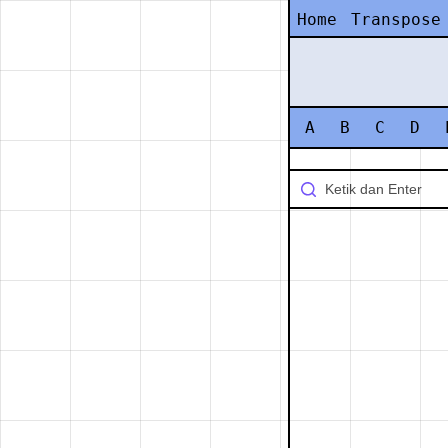
Home
Transpose
A
B
C
D