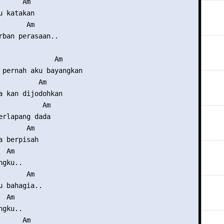
     Am

 katakan

      Am

rban perasaan..

              Am

 pernah aku bayangkan

          Am

a kan dijodohkan

           Am

erlapang dada

      Am

 berpisah

 Am

gku..

      Am

u bahagia..

 Am

gku..

     Am
