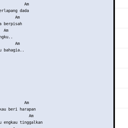
           Am

erlapang dada

      Am

 berpisah

 Am

gku..

      Am

u bahagia..

           Am

kau beri harapan

             Am

u engkau tinggalkan
