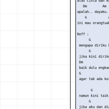
atas cinta dan k
   Dm        Am

apalah.. dayaku..
    G           A
ini mau orangtuak
Reff :

      G         
 mengapa diriku 
      G         
 jika kini dirik
 Dm              
 baik dulu engkau
 G               
 agar tak ada ko
       G        
 namun kini taik
      G         
 jika aku dan di