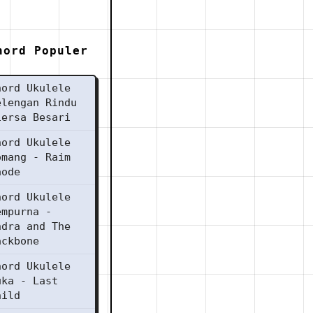
hord Populer
hord Ukulele
elengan Rindu
iersa Besari
hord Ukulele
omang - Raim
aode
hord Ukulele
empurna -
ndra and The
ackbone
hord Ukulele
uka - Last
hild