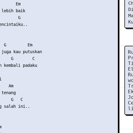
C
      Em

D
 lebih baik

M
       G

K
encintaiku..

  G         Em

 juga kau putuskan

R
P
     G        C

T
n kembali padaku

E
R


w
T
   Am

E
tenang

J
    G   C

C
g salah ini..

l

