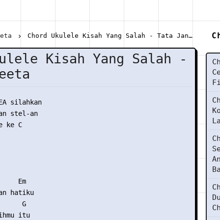
C
eeta
Chord Ukulele Kisah Yang Salah - Tata Janeeta
ulele Kisah Yang Salah -
C
eeta
C
F
C
EA silahkan

K
n stel-an

L
 ke C

C
S
A
B
    Em

C
n hatiku

D
     G

C
hmu itu
