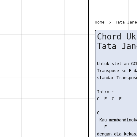
Home
Tata Jan
Chord Uk
Tata Jan
Untuk stel-an GC
Transpose ke F da
standar Transpose
Intro :

C  F  C  F 

C                
 Kau membandingka
   F             
dengan dia kekasi