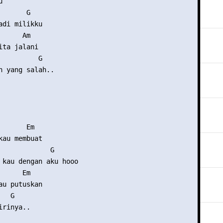


      G

adi milikku

     Am

ta jalani

          G

h yang salah..

      Em

kau membuat

             G

 kau dengan aku hooo

     Em

au putuskan

  G

rinya..
