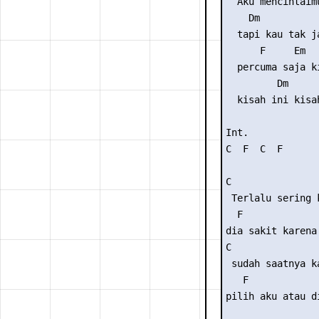
  Aku mencintaimu
    Dm           
  tapi kau tak j
      F     Em   
  percuma saja ki
         Dm     
  kisah ini kisa
Int.

C  F  C  F 

C                
 Terlalu sering 
  F             
dia sakit karena
C                
 sudah saatnya k
   F             
pilih aku atau di