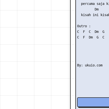
  percuma saja ki
         Dm     
  kisah ini kisa
Outro :

C  F  C  Dm  G

C  F  Dm  G  C
