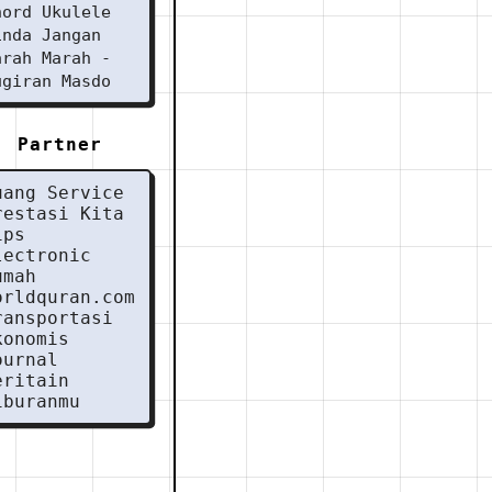
hord Ukulele
inda Jangan
arah Marah -
ugiran Masdo
Partner
uang Service
restasi Kita
ips
lectronic
umah
orldquran.com
ransportasi
konomis
ournal
eritain
iburanmu