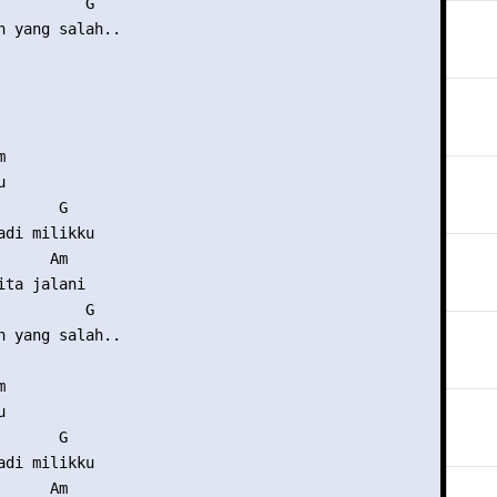
          G

h yang salah..





      G

adi milikku

     Am

ta jalani

          G

h yang salah..





      G

adi milikku

     Am
