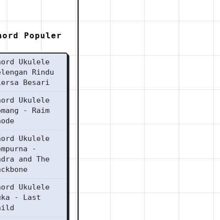
hord Populer
hord Ukulele
elengan Rindu
iersa Besari
hord Ukulele
omang - Raim
aode
hord Ukulele
empurna -
ndra and The
ackbone
hord Ukulele
uka - Last
hild