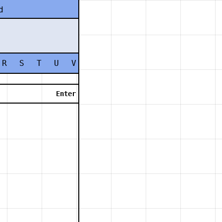
d
R
S
T
U
V
W
X
Y
Z