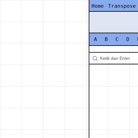
Home
Transpose
A
B
C
D