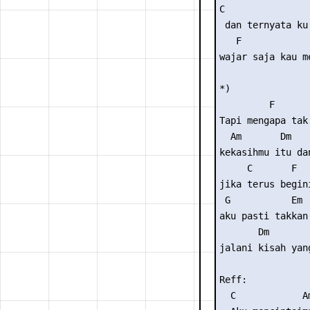
C                
 dan ternyata ku
   F             
wajar saja kau m
*)

         F      
Tapi mengapa tak
  Am       Dm   
kekasihmu itu da
     C       F

jika terus begini
 G           Em  
aku pasti takkan 
       Dm        
jalani kisah yan
Reff:

  C            Am