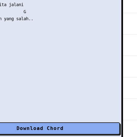
ta jalani

          G

h yang salah..

Download Chord