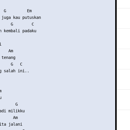
  G         Em

 juga kau putuskan

     G        C

n kembali padaku



   Am

tenang

    G   C

g salah ini..





      G

adi milikku

     Am

ta jalani
