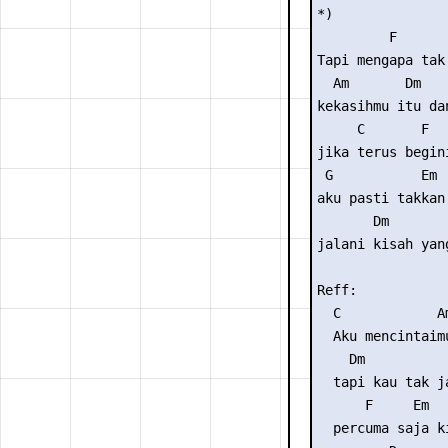
*)

         F      
Tapi mengapa tak
  Am       Dm   
kekasihmu itu da
     C       F

jika terus begini
 G           Em  
aku pasti takkan 
       Dm        
jalani kisah yan
Reff:

  C            Am
  Aku mencintaimu
    Dm           
  tapi kau tak j
      F     Em   
  percuma saja ki