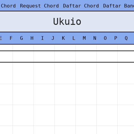
 Chord
Request Chord
Daftar Chord
Daftar Ban
Ukuio
E
F
G
H
I
J
K
L
M
N
O
P
Q