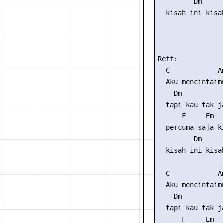
         Dm     
  kisah ini kisa
Reff:

  C            Am
  Aku mencintaimu
    Dm           
  tapi kau tak j
      F     Em   
  percuma saja ki
         Dm     
  kisah ini kisa
  C            Am
  Aku mencintaimu
    Dm           
  tapi kau tak j
      F     Em   