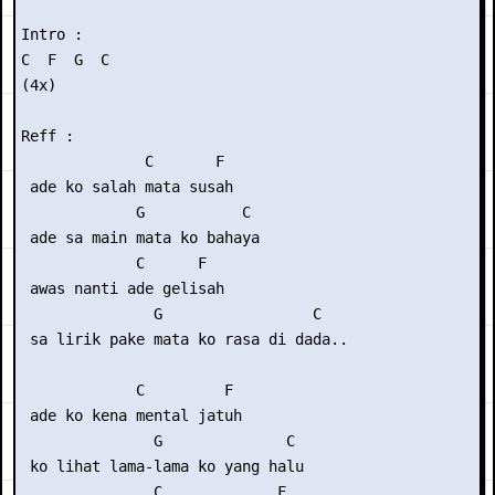
Intro :

C  F  G  C

(4x)

Reff :

              C       F

 ade ko salah mata susah

             G           C

 ade sa main mata ko bahaya

             C      F

 awas nanti ade gelisah

               G                 C

 sa lirik pake mata ko rasa di dada..

             C         F

 ade ko kena mental jatuh

               G              C

 ko lihat lama-lama ko yang halu

               C             F
