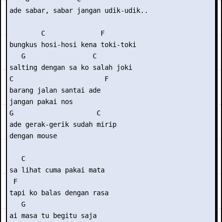
ade sabar, sabar jangan udik-udik..

        C              F

bungkus hosi-hosi kena toki-toki

   G                 C

salting dengan sa ko salah joki

C                       F

barang jalan santai ade

jangan pakai nos

G                     C

ade gerak-gerik sudah mirip

dengan mouse

   C

sa lihat cuma pakai mata

 F

tapi ko balas dengan rasa

   G

ai masa tu begitu saja
