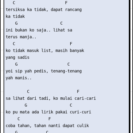
   C                     F

tersiksa ka tidak, dapat rancang

ka tidak

    G                  C

ini bukan ko saja.. lihat sa

terus manja..

   C                       F

ko tidak masuk list, masih banyak

yang sadis

    G                     C

yoi sip yah pedis, tenang-tenang

yah manis..

         C                    F

sa lihat dari tadi, ko mulai cari-cari

        G                  C

ko pu mata ada lirik pakai curi-curi

     C            F

coba tahan, tahan nanti dapat culik

    G            C
