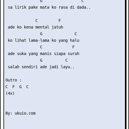
               G                 C

 sa lirik pake mata ko rasa di dada..

             C         F

 ade ko kena mental jatuh

               G              C

 ko lihat lama-lama ko yang halu

               C             F

 ade suka yang manis siapa suruh

               G          C

 salah sendiri ade jadi layu..

Outro :

C  F  G  C

(4x)
