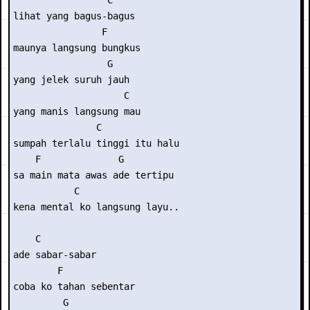
                 C

lihat yang bagus-bagus 

                F

maunya langsung bungkus

                 G

yang jelek suruh jauh 

                    C

yang manis langsung mau

               C

sumpah terlalu tinggi itu halu

    F              G

sa main mata awas ade tertipu

           C

kena mental ko langsung layu..

    C

ade sabar-sabar

        F

coba ko tahan sebentar

         G
