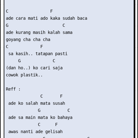
C                 F

ade cara mati ado kaka sudah baca

G                      C

ade kurang masih kalah sama

goyang cha cha cha

C             F

 sa kasih.. tatapan pasti 

     G             C

(dan ho..) ko cari saja

cowok plastik..

Reff :

              C       F

 ade ko salah mata susah

             G           C

 ade sa main mata ko bahaya

             C      F

 awas nanti ade gelisah
