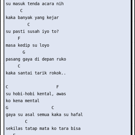
su masuk tenda acara nih

      C

kaka banyak yang kejar

         C

su pasti susah iyo to?

     F

masa kedip su loyo

       G

pasang gaya di depan ruko

     C

kaka santai tarik rokok..

C                    F

su hobi-hobi kental, awas

ko kena mental

G                  C

gaya su asal semua kaka su hafal

        C

sekilas tatap mata ko tara bisa
