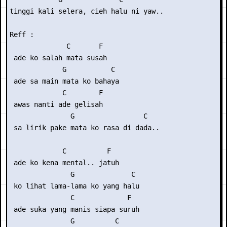
tinggi kali selera, cieh halu ni yaw..

Reff :

              C       F

 ade ko salah mata susah

             G           C

 ade sa main mata ko bahaya

             C        F

 awas nanti ade gelisah

               G                 C

 sa lirik pake mata ko rasa di dada..

             C          F

 ade ko kena mental.. jatuh

               G              C

 ko lihat lama-lama ko yang halu

               C             F

 ade suka yang manis siapa suruh

               G          C
