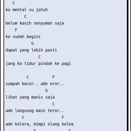
   C

ko mental su jatuh

        C

belum kasih senyuman saja

    F

ko sudah begini

           G

dapat yang lebih pasti

              C

jang ko tidur pindah ke pagi

         C          F

sumpah bocor.. ade eror..

                 G

lihat yang manis saja

                    C

ade langsung main teror..

       C                F

ade kolera, mimpi olang kolea

            G              C
