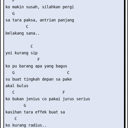
   F

ko makin susah, silahkan pergi

   G

sa tara paksa, antrian panjang

         C

belakang sana..

           C

yoi kurang sip 

              F

ko pu barang apa yang bagus

   G                       C

su buat tingkah depan sa pake

akal bulus

   C                     F

ko bukan jenius co pakai jurus serius

        G

kasihan tara effek buat sa

    C

ko kurang radius..
