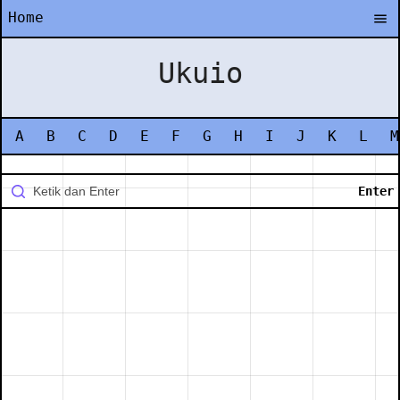
Home
Ukuio
A
B
C
D
E
F
G
H
I
J
K
L
M