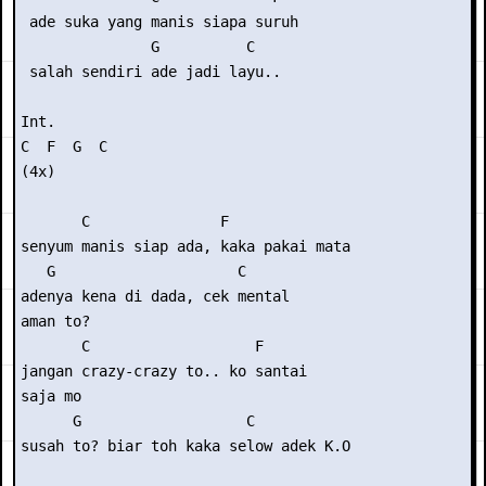
 ade suka yang manis siapa suruh

               G          C

 salah sendiri ade jadi layu..

Int.

C  F  G  C

(4x)

       C               F

senyum manis siap ada, kaka pakai mata

   G                     C

adenya kena di dada, cek mental

aman to?

       C                   F

jangan crazy-crazy to.. ko santai

saja mo

      G                   C

susah to? biar toh kaka selow adek K.O
