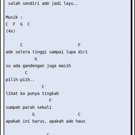
 salah sendiri ade jadi layu..

Musik :

C  F  G  C

(4x)

      C                       F

ade selera tinggi sampai lupa diri

            G             

su ada gandengan juga masih

        C

pilih-piih..

               C     

lihat ko punya tingkah

                  F

sumpah parah sekali

           G                  C

apakah ini harus, apakah ade haus
