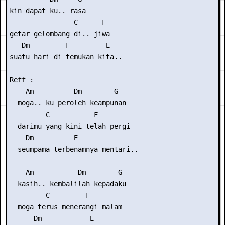
kin dapat ku.. rasa

                C      F

getar gelombang di.. jiwa

   Dm         F         E

suatu hari di temukan kita..

Reff :

    Am          Dm        G

  moga.. ku peroleh keampunan

         C           F

  darimu yang kini telah pergi

    Dm          E

  seumpama terbenamnya mentari..

    Am           Dm        G

  kasih.. kembalilah kepadaku

         C         F

  moga terus menerangi malam

      Dm            E
