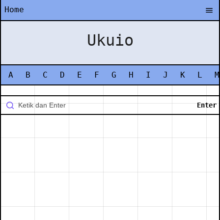
Home
Ukuio
A
B
C
D
E
F
G
H
I
J
K
L
M