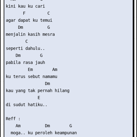
kini kau ku cari

       F         C

agar dapat ku temui

     Dm          G

menjalin kasih mesra

        C

seperti dahulu..

    Dm        G

pabila rasa jauh

         Em        Am

ku terus sebut namamu

                Dm

kau yang tak pernah hilang

             E

di sudut hatiku..

Reff :

    Am          Dm        G

  moga.. ku peroleh keampunan
