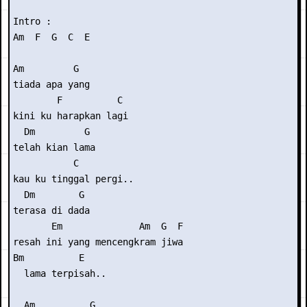
Intro :

Am  F  G  C  E

Am         G

tiada apa yang

        F          C

kini ku harapkan lagi

  Dm         G

telah kian lama

           C

kau ku tinggal pergi..

  Dm        G

terasa di dada

       Em              Am  G  F

resah ini yang mencengkram jiwa

Bm          E

  lama terpisah..

  Am          G
