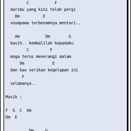
         C           F

  darimu yang kini telah pergi

    Dm          E

  seumpama terbenamnya mentari..

    Am           Dm        G

  kasih.. kembalilah kepadaku

         C         F

  moga terus menerangi malam

      Dm            E

  dan kau serikan kegelapan ini

       F

  selamanya..

Musik :

F  G  C  Am

Dm  E

          Dm     G
