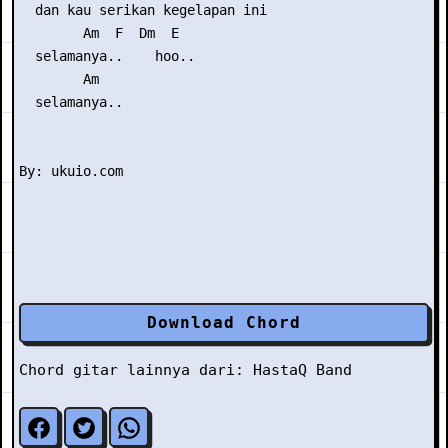
  dan kau serikan kegelapan ini

        Am  F  Dm  E

  selamanya..    hoo..

        Am

  selamanya..

Download Chord
Chord gitar lainnya dari:
HastaQ Band