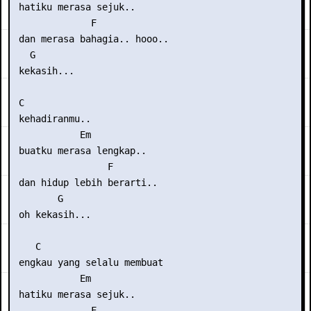
 hatiku merasa sejuk..

              F

 dan merasa bahagia.. hooo..

   G

 kekasih...

 C

 kehadiranmu..

            Em

 buatku merasa lengkap..

                 F

 dan hidup lebih berarti..

        G

 oh kekasih...

    C

 engkau yang selalu membuat

            Em

 hatiku merasa sejuk..

              F
