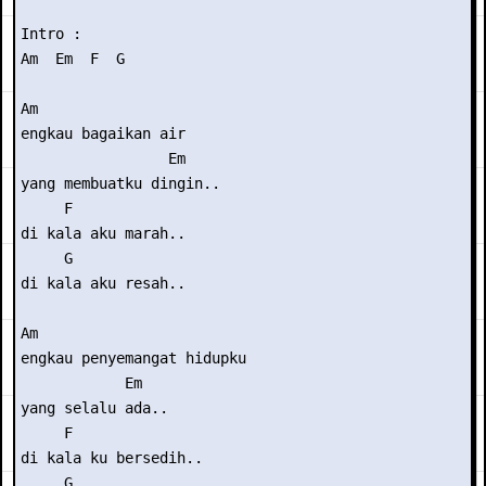
Intro :

Am  Em  F  G

Am

engkau bagaikan air

                 Em

yang membuatku dingin..

     F

di kala aku marah..

     G

di kala aku resah..

Am

engkau penyemangat hidupku

            Em

yang selalu ada..

     F

di kala ku bersedih..

     G
