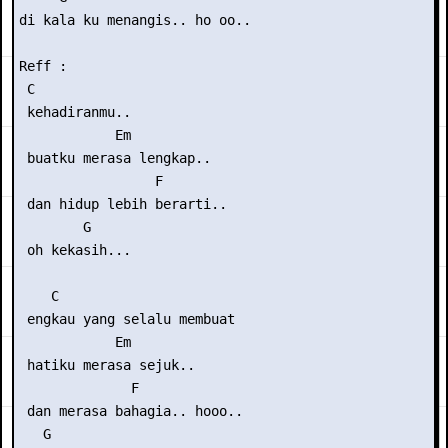
di kala ku menangis.. ho oo..

Reff :

 C

 kehadiranmu..

            Em

 buatku merasa lengkap..

                 F

 dan hidup lebih berarti..

        G

 oh kekasih...

    C

 engkau yang selalu membuat

            Em

 hatiku merasa sejuk..

              F

 dan merasa bahagia.. hooo..

   G
