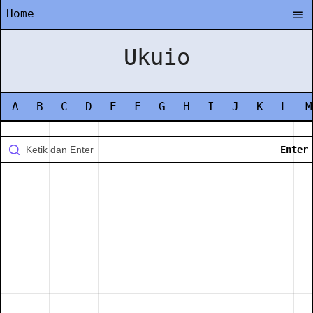
Home
Ukuio
A
B
C
D
E
F
G
H
I
J
K
L
M