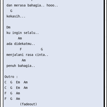
 dan merasa bahagia.. hooo..

   G

 kekasih...

 Dm

 ku ingin selalu..

       Am

 ada didekatmu..

        F          G

 menjalani rasa cinta..

         Am

 penuh bahagia..

Outro :

C  G  Em  Am

C  G  Em  Am

F  G  Am

F  G  Am

        (fadeout)
