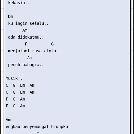
 kekasih...

 Dm

 ku ingin selalu..

       Am

 ada didekatmu..

        F          G

 menjalani rasa cinta..

         Am

 penuh bahagia..

Musik :

C  G  Em  Am

C  G  Em  Am

F  G  Am

F  G  Am

Am

engkau penyemangat hidupku

            Em
