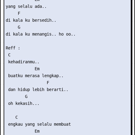
yang selalu ada..

     F

di kala ku bersedih..

     G

di kala ku menangis.. ho oo..

Reff :

 C

 kehadiranmu..

            Em

 buatku merasa lengkap..

                 F

 dan hidup lebih berarti..

        G

 oh kekasih...

    C

 engkau yang selalu membuat

            Em
