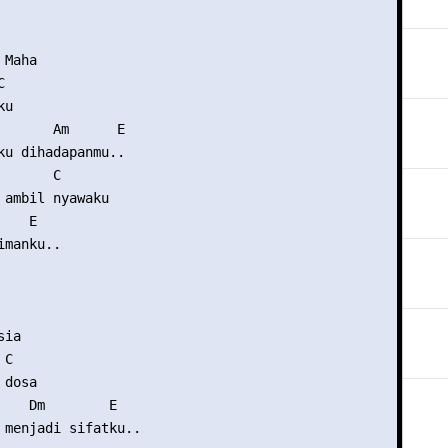
Maha



u

       Am      E

ku dihadapanmu..

      C

 ambil nyawaku

   E

manku..

ia

C

dosa

    Dm        E

 menjadi sifatku..
