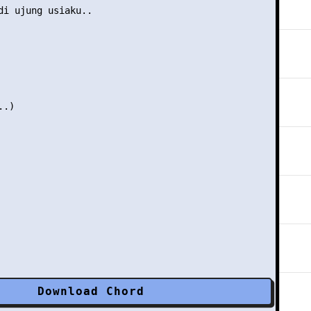
di ujung usiaku..

.)

Download Chord