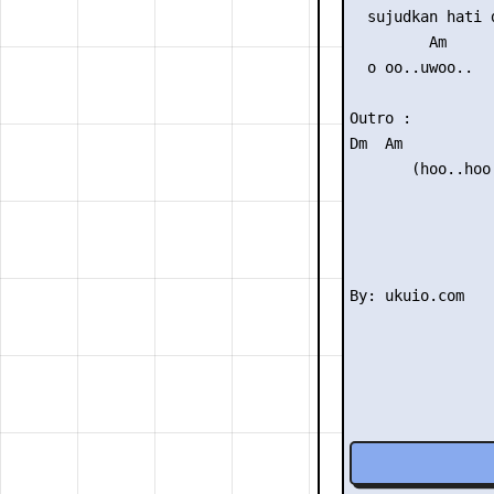
  sujudkan hati 
         Am

  o oo..uwoo..

Outro :

Dm  Am

       (hoo..hoo.