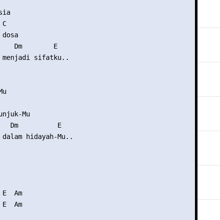
ia

C

dosa

    Dm        E

 menjadi sifatku..

u

njuk-Mu

   Dm          E

 dalam hidayah-Mu..

E  Am

E  Am 
