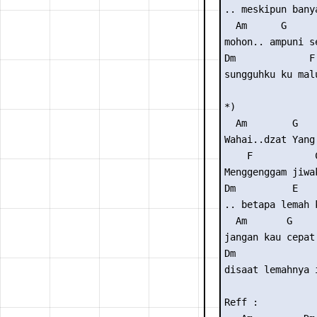
.. meskipun bany
  Am      G      
mohon.. ampuni s
Dm             F 
sungguhku ku mal
*)

  Am        G

Wahai..dzat Yang 
    F           C
Menggenggam jiwak
Dm          E   
.. betapa lemah 
  Am       G     
jangan kau cepat
Dm               
disaat lemahnya i
Reff :
