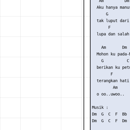
   Am         Dm

  Aku hanya manus
      G          
  tak luput dari 
       F        
  lupa dan salah
    Am       Dm

  Mohon ku pada-M
    G          C

  berikan ku petu
        F       
  terangkan hati
         Am

  o oo..uwoo..

Musik :

Dm  G  C  F  Bb  
Dm  G  C  F  Dm  