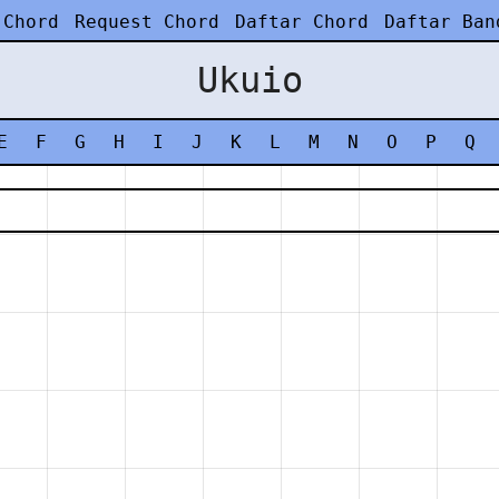
 Chord
Request Chord
Daftar Chord
Daftar Ban
Ukuio
E
F
G
H
I
J
K
L
M
N
O
P
Q