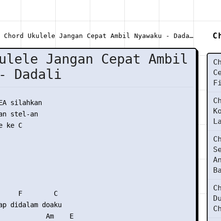
C
Chord Ukulele Jangan Cepat Ambil Nyawaku - Dadali
ulele Jangan Cepat Ambil
C
- Dadali
C
F
C
EA silahkan

K
n stel-an

L
 ke C

C
S
A
B
C
     F        C

D
ap didalam doaku

C
            Am    E
