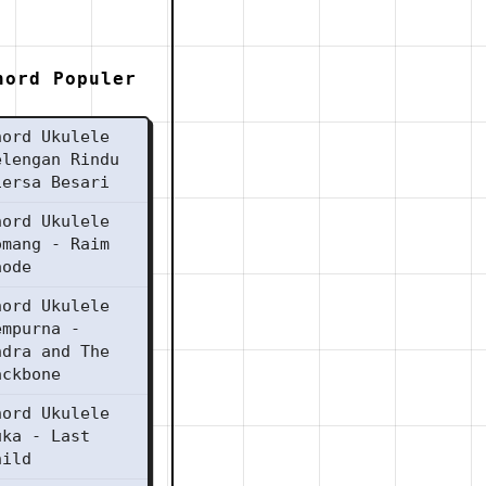
hord Populer
hord Ukulele
elengan Rindu
iersa Besari
hord Ukulele
omang - Raim
aode
hord Ukulele
empurna -
ndra and The
ackbone
hord Ukulele
uka - Last
hild