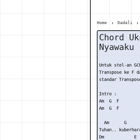
Home
Dadali
Chord Uk
Nyawaku 
Untuk stel-an GC
Transpose ke F da
standar Transpose
Intro :

Am  G  F

Am  G  F

  Am      G     
Tuhan.. kuberhar
Dm            E 