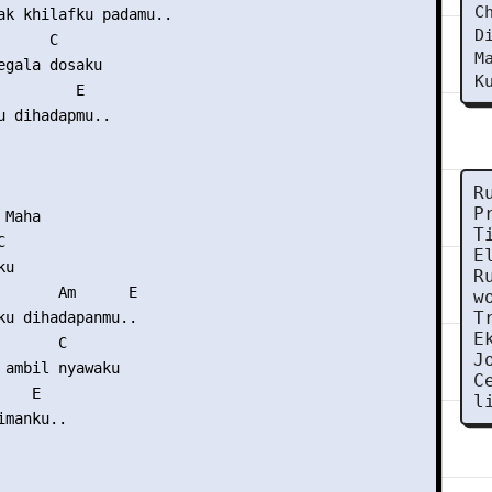
C
ak khilafku padamu..

D
     C

M
egala dosaku

K
        E

u dihadapmu..

R
P
Maha

T


E
u

R
       Am      E

w
T
ku dihadapanmu..

E
      C

J
 ambil nyawaku

C
   E

l
manku..
