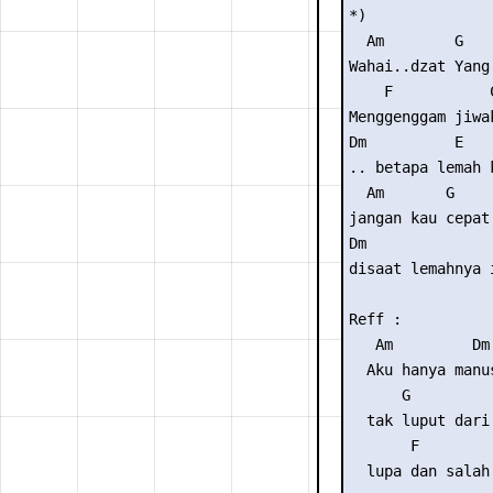
*)

  Am        G

Wahai..dzat Yang 
    F           C
Menggenggam jiwak
Dm          E   
.. betapa lemah 
  Am       G     
jangan kau cepat
Dm               
disaat lemahnya i
Reff :

   Am         Dm

  Aku hanya manus
      G          
  tak luput dari 
       F        
  lupa dan salah