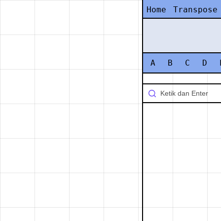
Home
Transpose
A
B
C
D