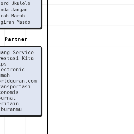
hord Ukulele
inda Jangan
arah Marah -
ugiran Masdo
Partner
uang Service
restasi Kita
ips
lectronic
umah
orldquran.com
ransportasi
konomis
ournal
eritain
iburanmu