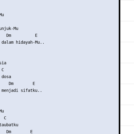
u

njuk-Mu

   Dm          E

 dalam hidayah-Mu..

ia

C

dosa

    Dm        E

 menjadi sifatku..

u

 C

aubatku

   Dm        E
