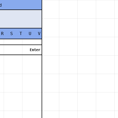
d
R
S
T
U
V
W
X
Y
Z