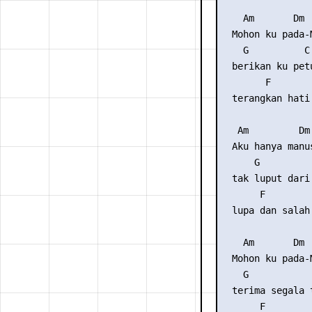
    Am       Dm

  Mohon ku pada-M
    G          C

  berikan ku petu
        F       
  terangkan hati
   Am         Dm

  Aku hanya manus
      G          
  tak luput dari 
       F        
  lupa dan salah
    Am       Dm

  Mohon ku pada-M
    G            
  terima segala t
       F        