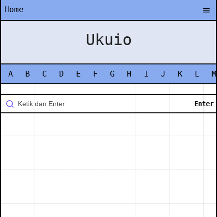
Home
Ukuio
A
B
C
D
E
F
G
H
I
J
K
L
M