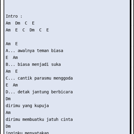
Intro :

Am  Dm  C  E

Am  E  C  Dm  C  E

Am  E

A... awalnya teman biasa

E  Am

B... biasa menjadi suka

Am  E

C... cantik parasmu menggoda

E  Am

D... detak jantung berbicara

Dm

dirimu yang kupuja

Am

dirimu membuatku jatuh cinta

Dm

inginku menyatakan
