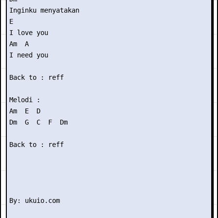
Inginku menyatakan

E

I love you

Am  A

I need you

Back to : reff

Melodi :

Am  E  D

Dm  G  C  F  Dm

Back to : reff
