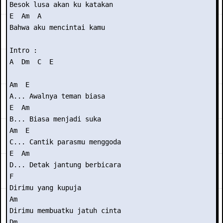
Besok lusa akan ku katakan

E  Am  A

Bahwa aku mencintai kamu

Intro :

A  Dm  C  E

Am  E

A... Awalnya teman biasa

E  Am

B... Biasa menjadi suka

Am  E

C... Cantik parasmu menggoda

E  Am

D... Detak jantung berbicara

F

Dirimu yang kupuja

Am

Dirimu membuatku jatuh cinta

Dm
