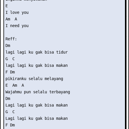
E

I love you

Am  A

I need you

Reff:

Dm

lagi lagi ku gak bisa tidur

G  C

lagi lagi ku gak bisa makan

F Dm

pikiranku selalu melayang

E  Am  A

Wajahmu pun selalu terbayang

Dm

Lagi lagi ku gak bisa makan

G  C

Lagi lagi ku gak bisa makan

F Dm
