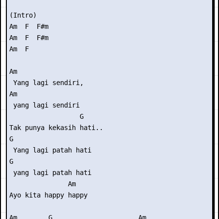
(Intro)

Am  F  F#m

Am  F  F#m

Am  F

Am

 Yang lagi sendiri,

Am

 yang lagi sendiri

                  G

Tak punya kekasih hati..

G

 Yang lagi patah hati

G

 yang lagi patah hati

               Am

Ayo kita happy happy

Am        G                      Am
