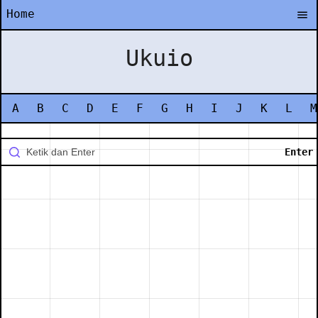
Home
Ukuio
A
B
C
D
E
F
G
H
I
J
K
L
M