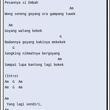
Pesannya si Embah

                                 Am

Wong seneng goyang ora gampang tuwek

  Am

Goyang walang kekek

                            G

Badannya goyang kakinya mekekek

    G

Sangking nikmatnya bergoyang

                           Am

Sampai lupa kantong lagi bokek

(Intro) 

Am  G  Am

Am  G  Am

Am

 Yang lagi sendiri,

Am
