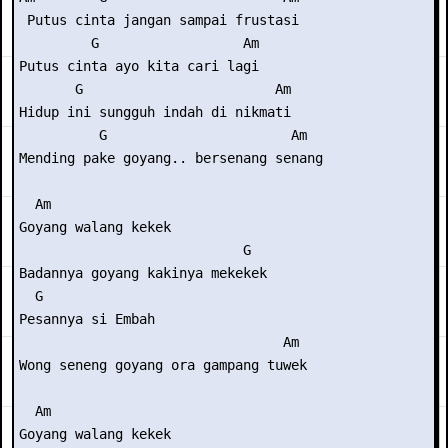
 Putus cinta jangan sampai frustasi

         G                  Am

Putus cinta ayo kita cari lagi

       G                        Am

Hidup ini sungguh indah di nikmati

          G                       Am

Mending pake goyang.. bersenang senang

  Am

Goyang walang kekek

                            G

Badannya goyang kakinya mekekek

  G

Pesannya si Embah

                                 Am

Wong seneng goyang ora gampang tuwek

  Am

Goyang walang kekek
