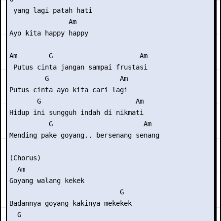
 yang lagi patah hati

               Am

Ayo kita happy happy

Am        G                      Am

 Putus cinta jangan sampai frustasi

         G                  Am

Putus cinta ayo kita cari lagi

       G                        Am

Hidup ini sungguh indah di nikmati

          G                       Am

Mending pake goyang.. bersenang senang

(Chorus)

  Am

Goyang walang kekek

                            G

Badannya goyang kakinya mekekek

  G
