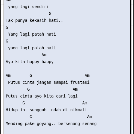
 yang lagi sendiri

                  G

Tak punya kekasih hati..

G

 Yang lagi patah hati

G

 yang lagi patah hati

               Am

Ayo kita happy happy

Am        G                      Am

 Putus cinta jangan sampai frustasi

         G                  Am

Putus cinta ayo kita cari lagi

       G                        Am

Hidup ini sungguh indah di nikmati

          G                       Am

Mending pake goyang.. bersenang senang
