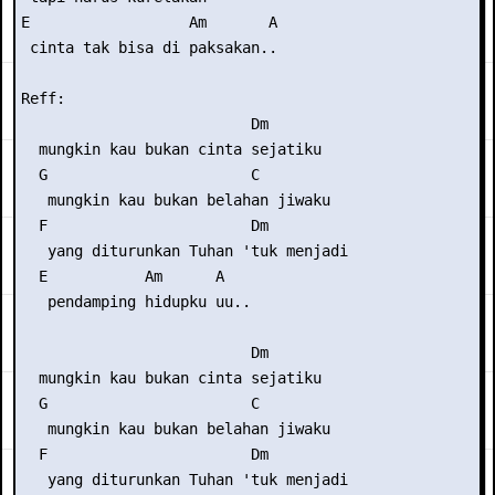
E                  Am       A

 cinta tak bisa di paksakan..

Reff:

                          Dm

  mungkin kau bukan cinta sejatiku

  G                       C

   mungkin kau bukan belahan jiwaku

  F                       Dm

   yang diturunkan Tuhan 'tuk menjadi

  E           Am      A

   pendamping hidupku uu..

                          Dm

  mungkin kau bukan cinta sejatiku

  G                       C

   mungkin kau bukan belahan jiwaku

  F                       Dm

   yang diturunkan Tuhan 'tuk menjadi
