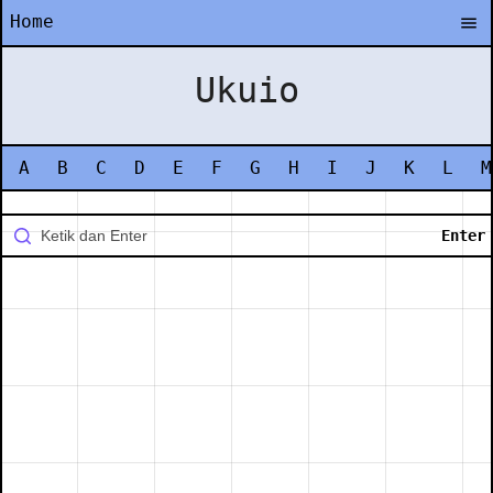
Home
Ukuio
A
B
C
D
E
F
G
H
I
J
K
L
M