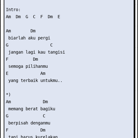
Intro:

Am  Dm  G  C  F  Dm  E

Am        Dm

 biarlah aku pergi

G                 C

 jangan lagi kau tangisi

F          Dm

 semoga pilihanmu

E             Am

 yang terbaik untukmu..

*)

Am             Dm

 memang berat bagiku

G              C

 berpisah denganmu

F             Dm

 tapi harus kurelakan
