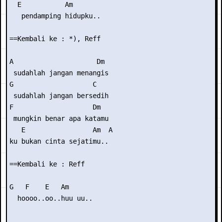
  E           Am

   pendamping hidupku..

==Kembali ke : *), Reff

A                     Dm

 sudahlah jangan menangis

G                    C

 sudahlah jangan bersedih

F                    Dm

 mungkin benar apa katamu

   E                 Am  A

ku bukan cinta sejatimu..

==Kembali ke : Reff

G   F    E   Am

  hoooo..oo..huu uu..
