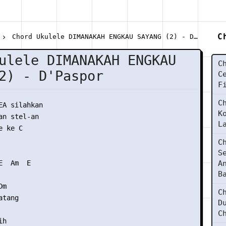
C
Chord Ukulele DIMANAKAH ENGKAU SAYANG (2) - D'Paspor
ulele DIMANAKAH ENGKAU
C
2) - D'Paspor
C
F
C
EA silahkan

K
n stel-an

L
 ke C

C
S
  Am  E

A
B
m

C
tang

D
C
h
