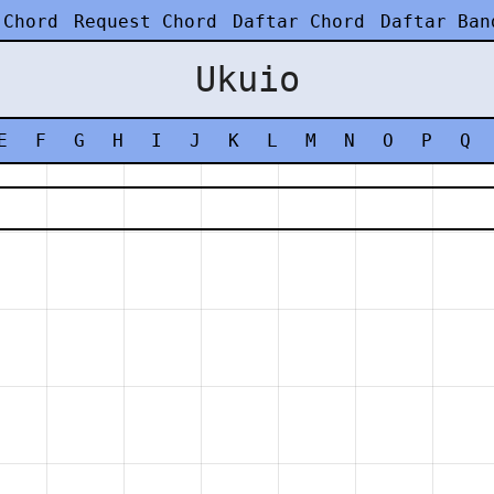
 Chord
Request Chord
Daftar Chord
Daftar Ban
Ukuio
E
F
G
H
I
J
K
L
M
N
O
P
Q