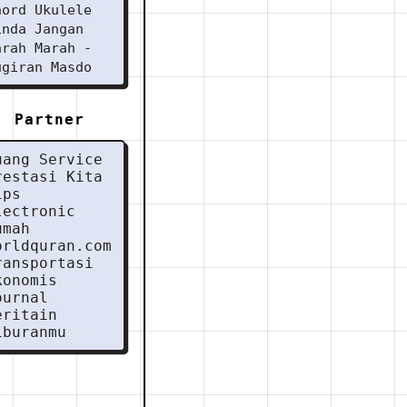
hord Ukulele
inda Jangan
arah Marah -
ugiran Masdo
Partner
uang Service
restasi Kita
ips
lectronic
umah
orldquran.com
ransportasi
konomis
ournal
eritain
iburanmu