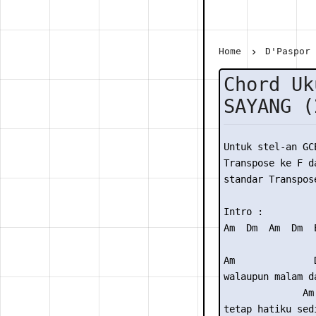
Home
D'Paspor
Chord Uk
SAYANG (
Untuk stel-an GC
Transpose ke F da
standar Transpose
Intro :

Am  Dm  Am  Dm  E
Am              D
walaupun malam da
              Am

tetap hatiku sedi