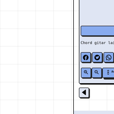
Chord gitar l
A