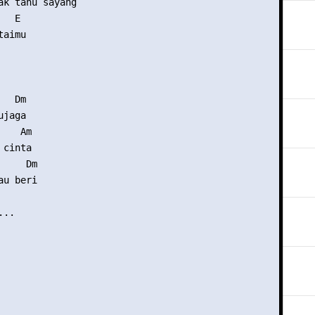
ak tahu sayang

  E

aimu

  Dm

jaga

   Am

cinta

    Dm

u beri

..
