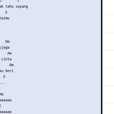
        C

ak tahu sayang

  E

aimu

  Dm

jaga

   Am

cinta

    Dm

u beri

 E

..

m

aaaaa



aaaaa
