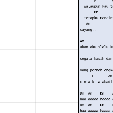
       F        G
  walaupun kau t
       Dm        
  tetapku mencint
   Am

sayang..

Am               
akan aku slalu ku
                 
segala kasih dan 
                 
yang pernah engka
      E       Am 
cinta kita abadi.
Dm  Am    Dm    A
haa aaaaa haaaa a
Dm  Am    Dm    E
haa aaaaa haaaa a