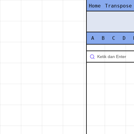
Home
Transpose
A
B
C
D