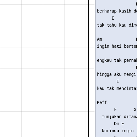
                D
berharap kasih da
      E          
tak tahu kau dima
Am              D
ingin hati bertem
                 
engkau tak pernah
                D
hingga aku mengir
        E        
kau tak mencintai
Reff:

       F       G 
  tunjukan diman
       Dm E     
  kurindu ingin  