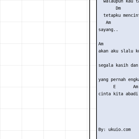
  walaupun kau t
       Dm        
  tetapku mencint
   Am

sayang..

Am               
akan aku slalu ku
                 
segala kasih dan 
                 
yang pernah engka
      E       Am

cinta kita abadi.