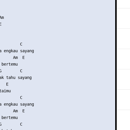
m



        C

a engkau sayang

      Am  E

bertemu

        C

ak tahu sayang

  E

aimu

        C

a engkau sayang

      Am  E

bertemu

        C
