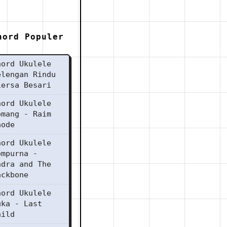
hord Populer
hord Ukulele
elengan Rindu
iersa Besari
hord Ukulele
omang - Raim
aode
hord Ukulele
empurna -
ndra and The
ackbone
hord Ukulele
uka - Last
hild