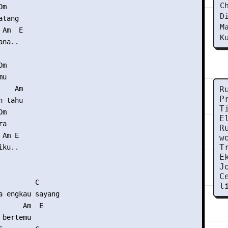
C
m

D
tang

M
Am  E

K
na..

m

u

   Am

R
P
 tahu

T
m

E
a

R
Am E

w
T
ku..

E
J
C
        C

l
a engkau sayang

      Am  E

bertemu
