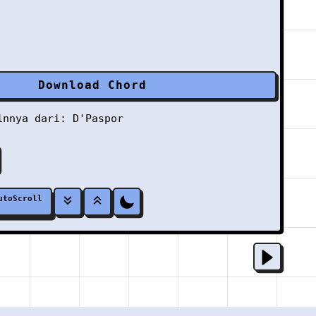
Download Chord
ainnya dari:
D'Paspor
utoScroll