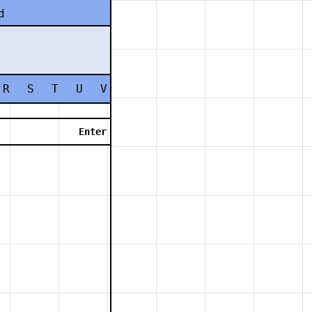
d
R
S
T
U
V
W
X
Y
Z