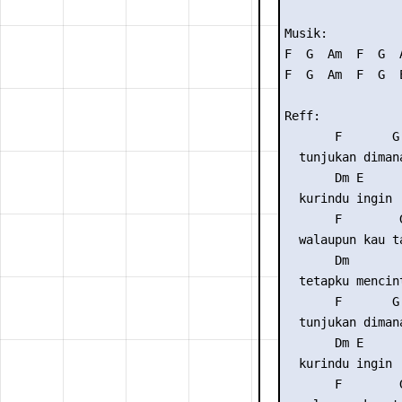
Musik: 

F  G  Am  F  G  A
F  G  Am  F  G  E
Reff:

       F       G 
  tunjukan diman
       Dm E     
  kurindu ingin  
       F        G
  walaupun kau t
       Dm        
  tetapku mencint
       F       G 
  tunjukan diman
       Dm E     
  kurindu ingin  
       F        G