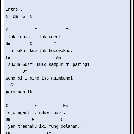
Intro :

C  Dm  G  C

C           F            Em

 tak tenani.. tak ugemi..

Dm        G         C

 ra bakal koe tak kecewakne..

Em                   Am

 suwun Gusti kulo sampun di paringi

       Dm

wong siji sing iso ngimbangi

  G

perasaan iki..

C           F           Em

 ojo nganti.. ndue roso..

Dm         G           C

 yen tresnaku iki mung dolanan..

Em               Am
