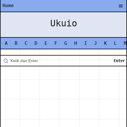
Home
Ukuio
A
B
C
D
E
F
G
H
I
J
K
L
M