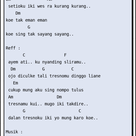
 setioku iki wes ra kurang kurang..

    Dm

koe tak eman eman

         G

koe sing tak sayang sayang..

Reff :

       C                F

 ayem ati.. ku nyanding sliramu..

  Dm           G           C

 ojo diculke tali tresnomu dinggo liane

   Em

 cukup mung aku sing nompo tulus

 Am                  Dm

 tresnamu kui.. mugo iki takdire..

       G                      C

 dalan tresnoku iki yo mung karo koe..

Musik :
