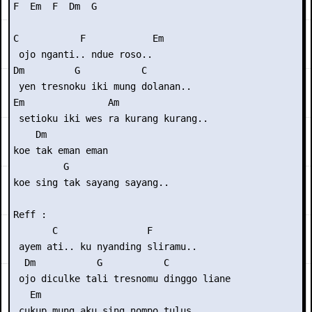
F  Em  F  Dm  G  

C           F            Em

 ojo nganti.. ndue roso..

Dm         G           C

 yen tresnoku iki mung dolanan..

Em               Am

 setioku iki wes ra kurang kurang..

    Dm

koe tak eman eman

         G

koe sing tak sayang sayang..

Reff :

       C                F

 ayem ati.. ku nyanding sliramu..

  Dm           G           C

 ojo diculke tali tresnomu dinggo liane

   Em

 cukup mung aku sing nompo tulus
