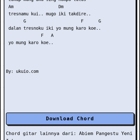
 Am                  Dm

 tresnamu kui.. mugo iki takdire..

       G                      F      G

 dalan tresnoku iki yo mung karo koe..

              F   A

 yo mung karo koe..

Download Chord
Chord gitar lainnya dari:
Abiem Pangestu
Yeni