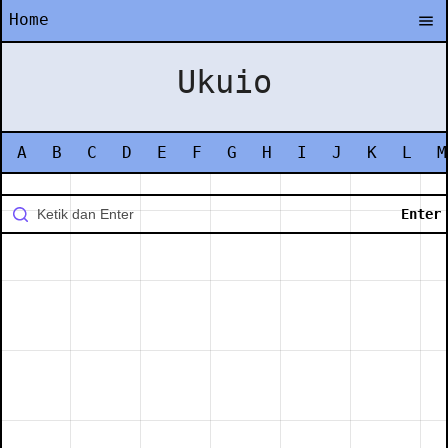
Home
Ukuio
A
B
C
D
E
F
G
H
I
J
K
L
M