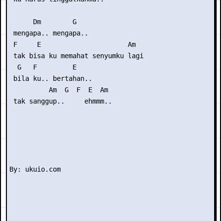
      Dm        G

 mengapa.. mengapa..

 F     E                      Am

 tak bisa ku memahat senyumku lagi

  G   F         E

 bila ku.. bertahan..

          Am  G  F  E  Am

 tak sanggup..     ehmmm..
