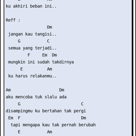
ku akhiri beban ini..

Reff :

                 Dm

 jangan kau tangisi..

     G           C

 semua yang terjadi..

         F     Em  Dm

 mungkin ini sudah takdirnya

      E          Am

 ku harus relakanmu..

Am                    Dm

aku mencoba tuk slalu ada

     G                         C

disampingmu ku bertahan tak pergi

 Em  F                         Dm

  tapi mengapa kau tak pernah berubah

     E           Am
