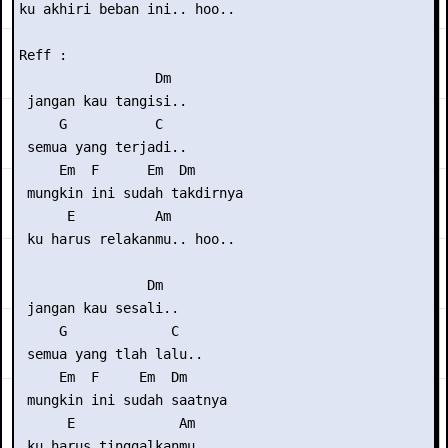
ku akhiri beban ini.. hoo..

Reff :

                 Dm

 jangan kau tangisi..

     G           C

 semua yang terjadi..

     Em  F      Em  Dm

 mungkin ini sudah takdirnya

      E          Am

 ku harus relakanmu.. hoo..

                Dm

 jangan kau sesali..

     G             C

 semua yang tlah lalu..

     Em  F     Em  Dm

 mungkin ini sudah saatnya

      E             Am

 ku harus tinggalkanmu..
