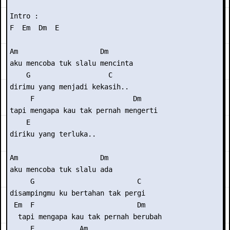
Intro :

F  Em  Dm  E

Am                    Dm

aku mencoba tuk slalu mencinta

    G                   C

dirimu yang menjadi kekasih..

     F                        Dm

tapi mengapa kau tak pernah mengerti

    E

diriku yang terluka..

Am                    Dm

aku mencoba tuk slalu ada

     G                         C

disampingmu ku bertahan tak pergi

 Em  F                         Dm

  tapi mengapa kau tak pernah berubah

     E           Am
