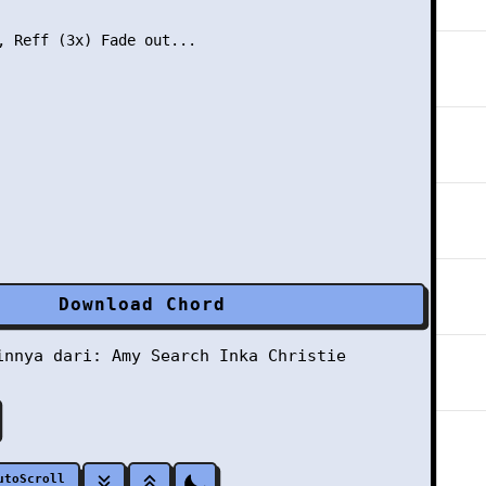
, Reff (3x) Fade out...

Download Chord
ainnya dari:
Amy Search
Inka Christie
utoScroll