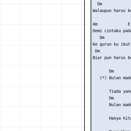
  Dm            
Walaupun harus k
Am             E

Demi cintaku pada
   Dm            
Ke gurun ku ikut 
 Dm             
Biar pun harus b
       Dm       
   (*) Bulan mad
                 
       Tiada yan
       Dm       
       Bulan mad
                 
       Hanya kita
                