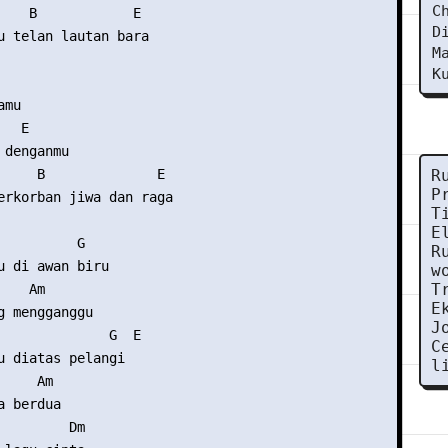
C
    B            E

D
u telan lautan bara

M
K
mu

  E

denganmu

     B              E

R
P
erkorban jiwa dan raga

T
E
          G

R
u di awan biru

w
T
   Am

E
g mengganggu

J
              G  E

C
u diatas pelangi

l
    Am

 berdua

         Dm
