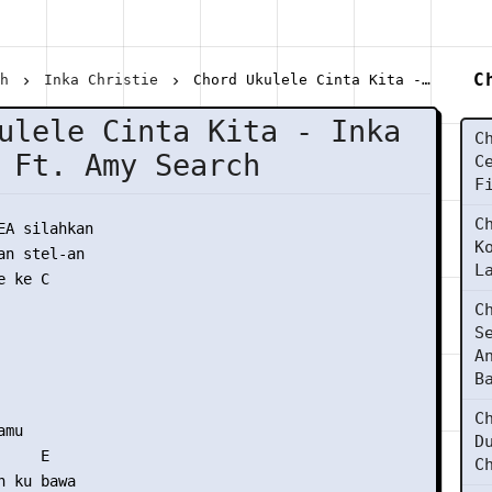
C
ch
Inka Christie
Chord Ukulele Cinta Kita - Inka Christie Ft. Amy Search
ulele Cinta Kita - Inka
C
 Ft. Amy Search
C
F
C
EA silahkan

K
n stel-an

L
 ke C

C
S
A
B
C
mu

D
    E

C
 ku bawa
