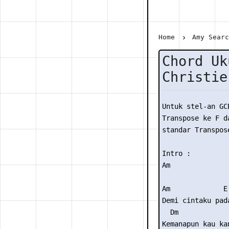
Home
Amy Sear
Chord Uk
Christie
Untuk stel-an GC
Transpose ke F da
standar Transpose
Intro :

Am

Am             E

Demi cintaku pada
  Dm             
Kemanapun kau kan