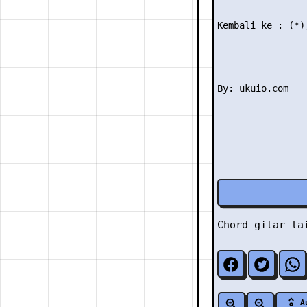
Kembali ke : (*)
Chord gitar l
A