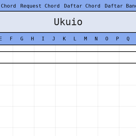
 Chord
Request Chord
Daftar Chord
Daftar Ban
Ukuio
E
F
G
H
I
J
K
L
M
N
O
P
Q