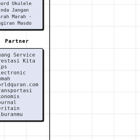
hord Ukulele
inda Jangan
arah Marah -
ugiran Masdo
Partner
uang Service
restasi Kita
ips
lectronic
umah
orldquran.com
ransportasi
konomis
ournal
eritain
iburanmu