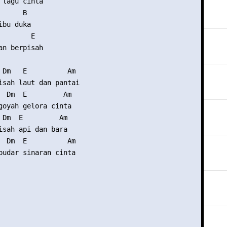
 lagu cinta

     B

bu duka

       E

an berpisah

 Dm   E          Am

isah laut dan pantai

  Dm  E         Am

goyah gelora cinta

 Dm  E         Am

isah api dan bara

  Dm  E          Am

pudar sinaran cinta
