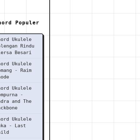
hord Populer
hord Ukulele
elengan Rindu
iersa Besari
hord Ukulele
omang - Raim
aode
hord Ukulele
empurna -
ndra and The
ackbone
hord Ukulele
uka - Last
hild