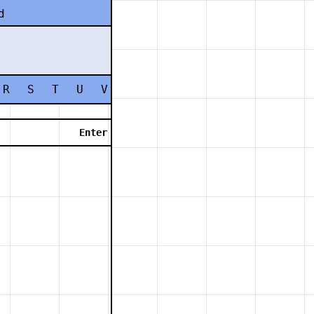
d
R
S
T
U
V
W
X
Y
Z