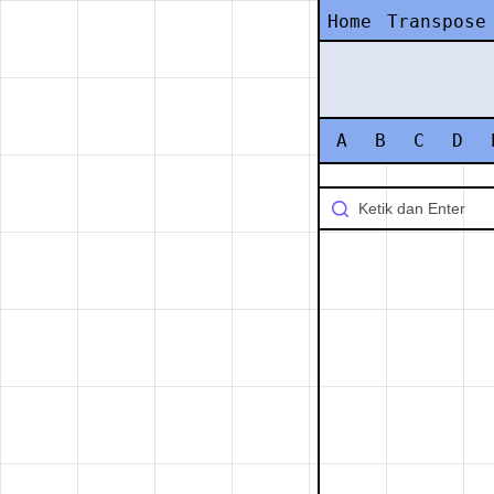
Home
Transpose
A
B
C
D