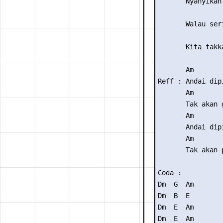
       Nyanyikan
                 
       Walau seri
                 
       Kita takk
       Am       
Reff : Andai dip
       Am       
       Tak akan 
       Am       
       Andai dip
       Am       
       Tak akan 
Coda :

Dm  G  Am

Dm  B  E

Dm  E  Am

Dm  E  Am
