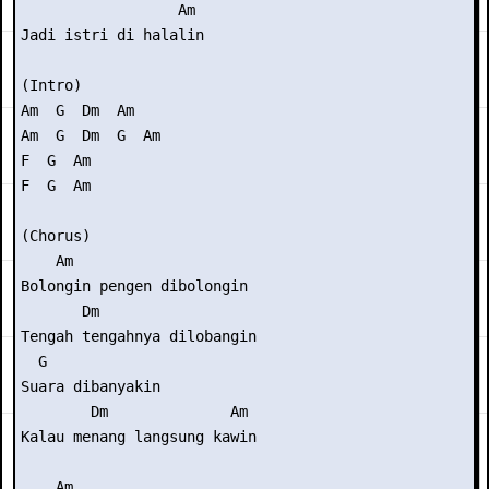
                  Am

Jadi istri di halalin

(Intro) 

Am  G  Dm  Am

Am  G  Dm  G  Am

F  G  Am

F  G  Am

(Chorus)

    Am

Bolongin pengen dibolongin

       Dm

Tengah tengahnya dilobangin

  G

Suara dibanyakin

        Dm              Am

Kalau menang langsung kawin

    Am
