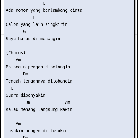
               G

Ada nomor yang berlambang cinta

           F

Calon yang lain singkirin

       G

Saya harus di menangin

(Chorus)

    Am

Bolongin pengen dibolongin

       Dm

Tengah tengahnya dilobangin

  G

Suara dibanyakin

        Dm              Am

Kalau menang langsung kawin

    Am

Tusukin pengen di tusukin

       Dm
