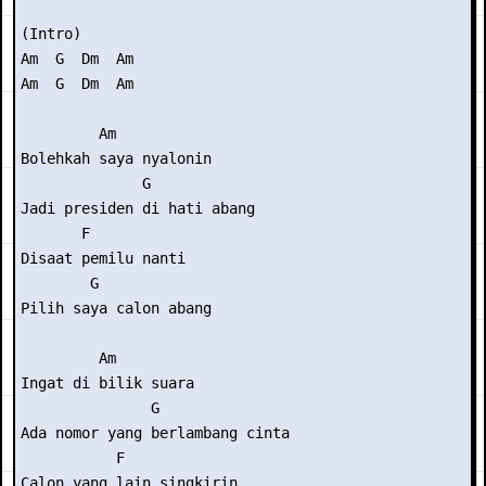
(Intro) 

Am  G  Dm  Am

Am  G  Dm  Am

         Am

Bolehkah saya nyalonin

              G

Jadi presiden di hati abang

       F

Disaat pemilu nanti

        G

Pilih saya calon abang

         Am

Ingat di bilik suara

               G

Ada nomor yang berlambang cinta

           F

Calon yang lain singkirin
