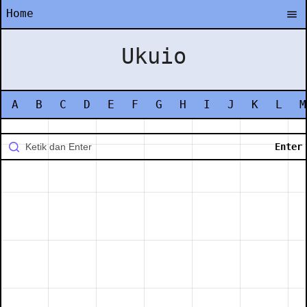
Home
Ukuio
A
B
C
D
E
F
G
H
I
J
K
L
M