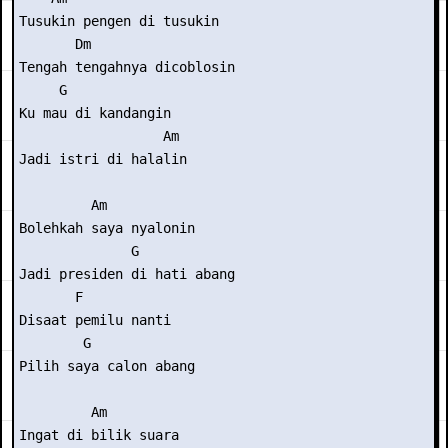
Tusukin pengen di tusukin

       Dm

Tengah tengahnya dicoblosin

     G

Ku mau di kandangin

                  Am

Jadi istri di halalin

         Am

Bolehkah saya nyalonin

              G

Jadi presiden di hati abang

       F

Disaat pemilu nanti

        G

Pilih saya calon abang

         Am

Ingat di bilik suara
