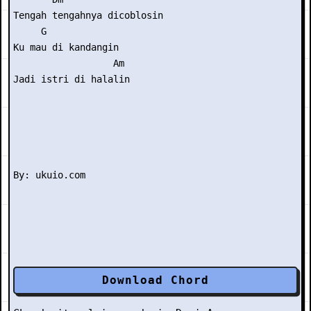
Tengah tengahnya dicoblosin

     G

Ku mau di kandangin

                  Am

Jadi istri di halalin

Download Chord