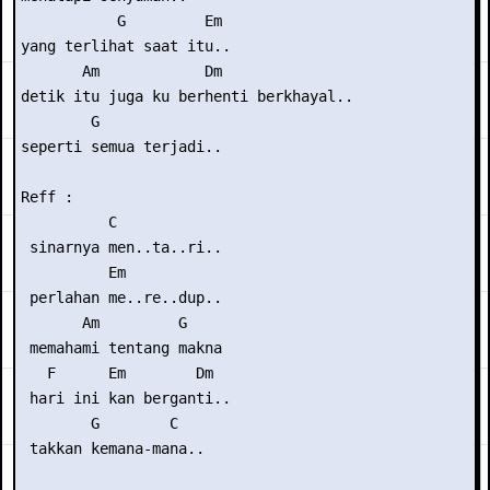
           G         Em

yang terlihat saat itu..

       Am            Dm

detik itu juga ku berhenti berkhayal..

        G

seperti semua terjadi..

Reff :

          C

 sinarnya men..ta..ri..

          Em

 perlahan me..re..dup..

       Am         G

 memahami tentang makna

   F      Em        Dm

 hari ini kan berganti..

        G        C  

 takkan kemana-mana..
