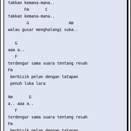
 takkan kemana-mana..

        Fm       C

 takkan kemana-mana..

         G                 Am

 walau gusar menghalangi suka..

    G

 aaa a.. 

    F

 terdengar sama suara tentang resah

 Fm

  berbisik pelan dengan tatapan

  penuh luka lara

 Am       G

 a.. aaa a..

    F

 terdengar sama suara tentang resah

 Fm

  berbisik pelan dengan tatapan
