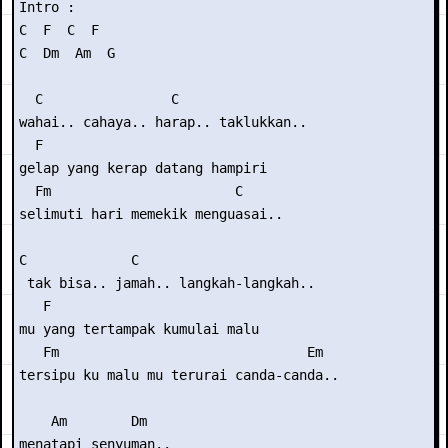
Intro :

C  F  C  F

C  Dm  Am  G

  C                C

wahai.. cahaya.. harap.. taklukkan..

  F

gelap yang kerap datang hampiri

  Fm                       C

selimuti hari memekik menguasai..

C             C

 tak bisa.. jamah.. langkah-langkah..

   F

mu yang tertampak kumulai malu

   Fm                               Em

tersipu ku malu mu terurai canda-canda..

    Am        Dm

menatapi senyuman..
