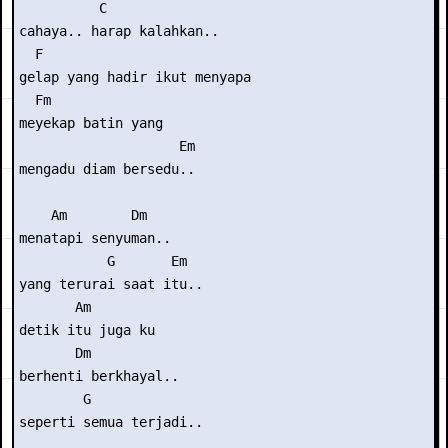
          C

cahaya.. harap kalahkan..

  F

gelap yang hadir ikut menyapa

  Fm             

meyekap batin yang

                    Em

mengadu diam bersedu..

    Am        Dm

menatapi senyuman..

           G       Em

yang terurai saat itu..

       Am     

detik itu juga ku

       Dm

berhenti berkhayal..

        G

seperti semua terjadi..
