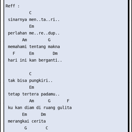
Reff :

          C

 sinarnya men..ta..ri..

          Em

 perlahan me..re..dup..

       Am         G

 memahami tentang makna

   F      Em        Dm

 hari ini kan berganti..

          C

 tak bisa pungkiri..

          Em

 tetap tertera padamu..

          Am      G       F

 ku kan diam di ruang gulita

       Em      Dm

 merangkai cerita

        G        C
