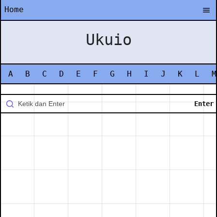
Home
Ukuio
A
B
C
D
E
F
G
H
I
J
K
L
M