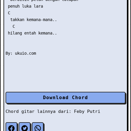
 penuh luka lara

 C

  takkan kemana-mana..

   C

 hilang entah kemana..

Download Chord
Chord gitar lainnya dari:
Feby Putri