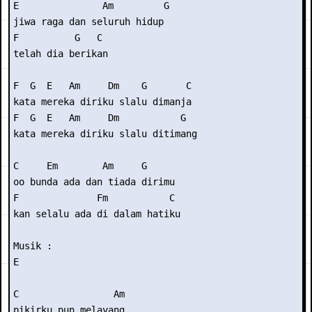
E               Am         G 

jiwa raga dan seluruh hidup 

F          G   C 

telah dia berikan 

F  G  E   Am     Dm    G       C 

kata mereka diriku slalu dimanja 

F  G  E   Am     Dm           G 

kata mereka diriku slalu ditimang 

C     Em        Am     G 

oo bunda ada dan tiada dirimu 

F              Fm           C 

kan selalu ada di dalam hatiku 

Musik : 

E

C                 Am 

pikirku pun melayang 
