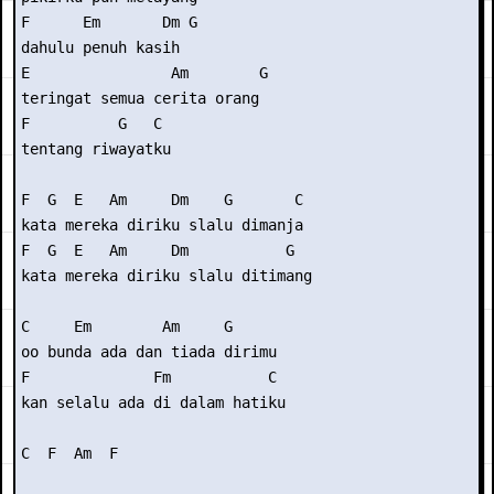
F      Em       Dm G 

dahulu penuh kasih 

E                Am        G 

teringat semua cerita orang 

F          G   C 

tentang riwayatku 

F  G  E   Am     Dm    G       C 

kata mereka diriku slalu dimanja 

F  G  E   Am     Dm           G 

kata mereka diriku slalu ditimang 

C     Em        Am     G 

oo bunda ada dan tiada dirimu 

F              Fm           C 

kan selalu ada di dalam hatiku 

C  F  Am  F
