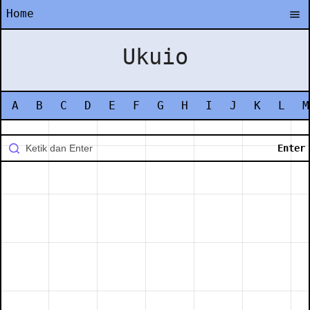
Home
Ukuio
A
B
C
D
E
F
G
H
I
J
K
L
M