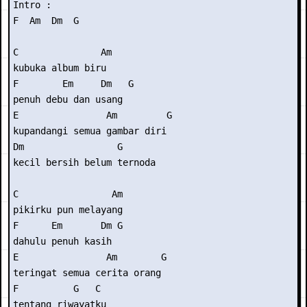
Intro : 

F  Am  Dm  G 

C               Am 

kubuka album biru 

F        Em     Dm   G 

penuh debu dan usang 

E                Am         G 

kupandangi semua gambar diri 

Dm                 G 

kecil bersih belum ternoda 

C                 Am 

pikirku pun melayang 

F      Em       Dm G 

dahulu penuh kasih 

E                Am        G 

teringat semua cerita orang 

F          G   C 

tentang riwayatku 
