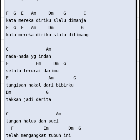
F  G  E   Am     Dm    G       C 

kata mereka diriku slalu dimanja 

F  G  E   Am     Dm           G 

kata mereka diriku slalu ditimang 

C               Am 

nada-nada yg indah 

F           Em     Dm  G 

selalu terurai darimu 

E                Am        G 

tangisan nakal dari bibirku 

Dm              G 

takkan jadi derita 

C                   Am 

tangan halus dan suci 

  F            Em        Dm  G 

telah mengangkat tubuh ini 
