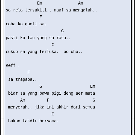
             Em               Am

sa rela tersakiti.. maaf sa mengalah..

              F

coba ko ganti sa..

                       G

pasti ko tau yang sa rasa..

                   C

cukup sa yang terluka.. oo uho..

Reff :

         F

 sa trapapa..

              G                    Em

 biar sa yang bawa pigi deng aer mata

      Am         F                  G

 menyerah.. jika ini akhir dari semua

                   C  

 bukan takdir bersama..
