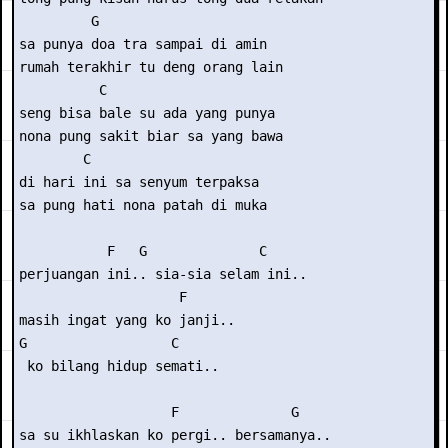
         G

sa punya doa tra sampai di amin

rumah terakhir tu deng orang lain

          C

seng bisa bale su ada yang punya

nona pung sakit biar sa yang bawa

        C

di hari ini sa senyum terpaksa

sa pung hati nona patah di muka

           F   G              C

perjuangan ini.. sia-sia selam ini..

                    F

masih ingat yang ko janji..

G                  C

 ko bilang hidup semati..

                   F              G

sa su ikhlaskan ko pergi.. bersamanya..
