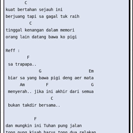
        C

kuat bertahan sejauh ini

berjuang tapi sa gagal tuk raih

          C

tinggal kenangan dalam memori

orang lain datang bawa ko pigi

Reff :

         F

 sa trapapa..

              G                    Em

 biar sa yang bawa pigi deng aer mata

      Am         F                  G

 menyerah.. jika ini akhir dari semua

                   C

 bukan takdir bersama..

            F

dan mungkin ini Tuhan pung jalan

tong pung kisah harus tong dua relakan
