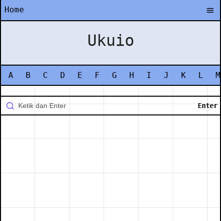
Home
Ukuio
A
B
C
D
E
F
G
H
I
J
K
L
M