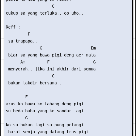
                   C

cukup sa yang terluka.. oo uho..

Reff :

         F

 sa trapapa..

              G                    Em

 biar sa yang bawa pigi deng aer mata

      Am         F                  G

 menyerah.. jika ini akhir dari semua

                   C

 bukan takdir bersama..

        F

arus ko bawa ko tahang deng pigi

su beda bahu yang ko sandar lagi

        G

ko su bukan lagi sa pung pelangi

ibarat senja yang datang trus pigi
