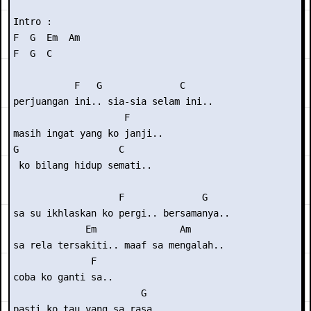
Intro :

F  G  Em  Am

F  G  C

           F   G              C

perjuangan ini.. sia-sia selam ini..

                    F

masih ingat yang ko janji..

G                  C

 ko bilang hidup semati..

                   F              G

sa su ikhlaskan ko pergi.. bersamanya..

             Em               Am

sa rela tersakiti.. maaf sa mengalah..

              F

coba ko ganti sa..

                       G

pasti ko tau yang sa rasa..
