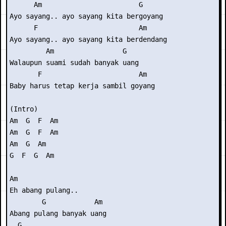
      Am                        G

Ayo sayang.. ayo sayang kita bergoyang

      F                         Am

Ayo sayang.. ayo sayang kita berdendang

         Am                 G

Walaupun suami sudah banyak uang

       F                        Am

Baby harus tetap kerja sambil goyang

(Intro) 

Am  G  F  Am

Am  G  F  Am

Am  G  Am

G  F  G  Am

Am

Eh abang pulang..

        G            Am

Abang pulang banyak uang

  G
