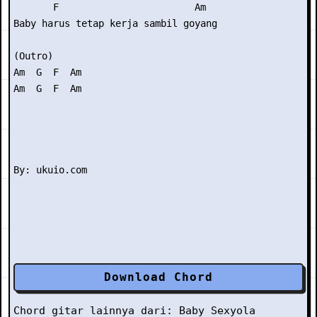
       F                        Am

Baby harus tetap kerja sambil goyang

(Outro) 

Am  G  F  Am

Am  G  F  Am

Download Chord
Chord gitar lainnya dari:
Baby Sexyola