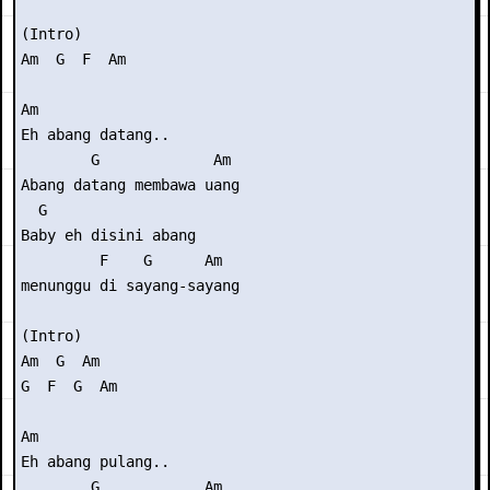
(Intro) 

Am  G  F  Am

Am

Eh abang datang..

        G             Am

Abang datang membawa uang

  G

Baby eh disini abang

         F    G      Am

menunggu di sayang-sayang

(Intro) 

Am  G  Am

G  F  G  Am

Am

Eh abang pulang..

        G            Am
