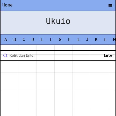
Home
Ukuio
A
B
C
D
E
F
G
H
I
J
K
L
M