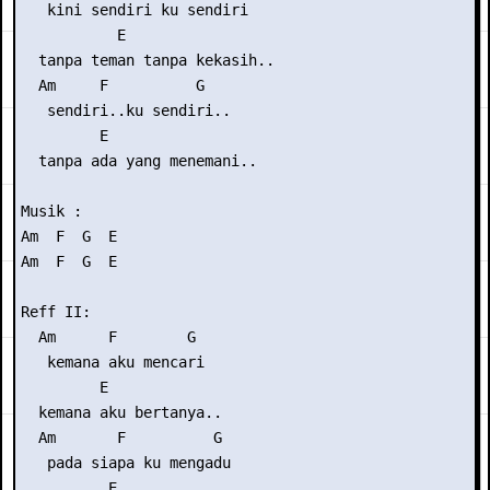
   kini sendiri ku sendiri

           E

  tanpa teman tanpa kekasih..

  Am     F          G

   sendiri..ku sendiri..

         E

  tanpa ada yang menemani..

Musik :

Am  F  G  E

Am  F  G  E

Reff II:

  Am      F        G

   kemana aku mencari

         E

  kemana aku bertanya..

  Am       F          G

   pada siapa ku mengadu

          E
