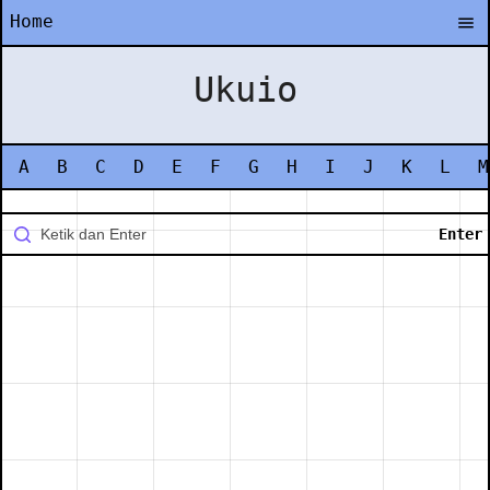
Home
Ukuio
A
B
C
D
E
F
G
H
I
J
K
L
M