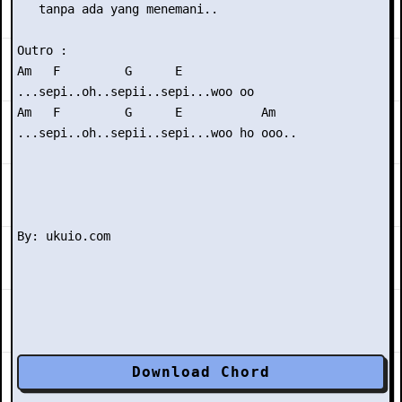
   tanpa ada yang menemani..

Outro :

Am   F         G      E

...sepi..oh..sepii..sepi...woo oo

Am   F         G      E           Am

...sepi..oh..sepii..sepi...woo ho ooo..

Download Chord