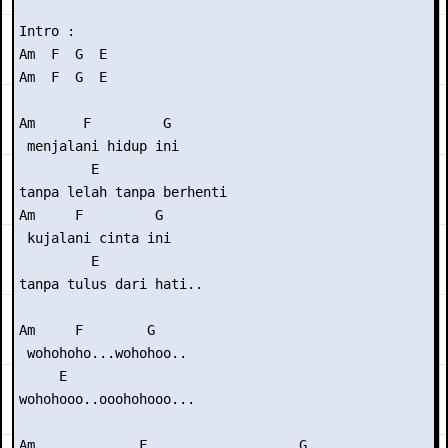
Intro :

Am  F  G  E

Am  F  G  E

Am      F         G

 menjalani hidup ini

         E

tanpa lelah tanpa berhenti

Am     F         G

 kujalani cinta ini

         E

tanpa tulus dari hati..

Am     F        G

 wohohoho...wohohoo..

     E

wohohooo..ooohohooo...

Am             F                   G
