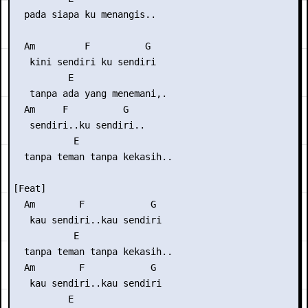
  pada siapa ku menangis..

  Am         F          G

   kini sendiri ku sendiri

          E

   tanpa ada yang menemani,.

  Am     F          G

   sendiri..ku sendiri..

           E

  tanpa teman tanpa kekasih..

[Feat]

  Am        F            G

   kau sendiri..kau sendiri

           E

  tanpa teman tanpa kekasih..

  Am        F            G

   kau sendiri..kau sendiri

          E
