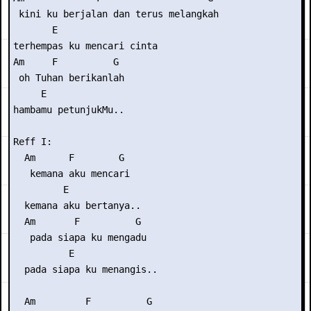
 kini ku berjalan dan terus melangkah

       E

terhempas ku mencari cinta

Am     F          G

 oh Tuhan berikanlah

     E

hambamu petunjukMu..

Reff I:

  Am      F        G

   kemana aku mencari

         E

  kemana aku bertanya..

  Am       F          G

   pada siapa ku mengadu

          E

  pada siapa ku menangis..

  Am         F          G
