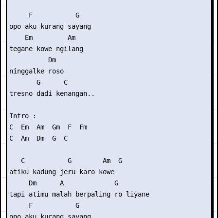
     F           G

opo aku kurang sayang

    Em         Am

tegane kowe ngilang

          Dm

ninggalke roso

       G      C

tresno dadi kenangan..

Intro :

C  Em  Am  Gm  F  Fm 

C  Am  Dm  G  C

   C           G        Am  G

atiku kadung jeru karo kowe

     Dm      A             G

tapi atimu malah berpaling ro liyane

     F           G

opo aku kurang sayang
