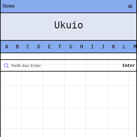
Home
Ukuio
A
B
C
D
E
F
G
H
I
J
K
L
M