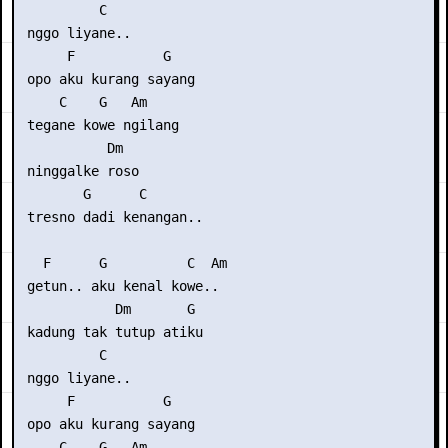
          C    

 nggo liyane..

      F           G

 opo aku kurang sayang

     C    G   Am

 tegane kowe ngilang

           Dm 

 ninggalke roso

        G      C

 tresno dadi kenangan..

   F      G          C  Am

 getun.. aku kenal kowe..

            Dm       G

 kadung tak tutup atiku

          C    

 nggo liyane..

      F           G

 opo aku kurang sayang

     C    G   Am
