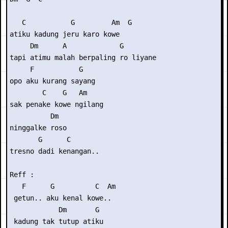
   C           G         Am  G

atiku kadung jeru karo kowe

     Dm      A             G

tapi atimu malah berpaling ro liyane

     F           G

opo aku kurang sayang

        C    G   Am

sak penake kowe ngilang

          Dm

ninggalke roso

       G      C

tresno dadi kenangan..

Reff :

   F      G          C  Am

 getun.. aku kenal kowe..

            Dm       G

 kadung tak tutup atiku
