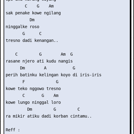
        C    G    Am

sak penake kowe ngilang

          Dm

ninggalke roso

       G      C

tresno dadi kenangan..

    C         G        Am  G

rasane njero ati kudu nangis

      Dm        A           G

perih batinku kelingan koyo di iris-iris

       F             G

kowe teko nggowo tresno

       C       G    Am

kowe lungo ninggal loro

         Dm         G         C

ra mikir atiku dadi korban cintamu..

Reff :
