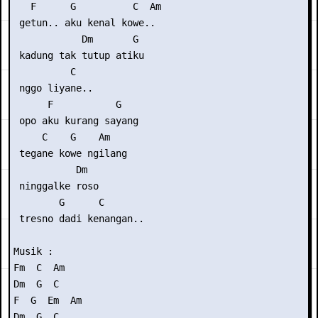
   F      G          C  Am

 getun.. aku kenal kowe..

            Dm       G

 kadung tak tutup atiku

          C    

 nggo liyane..

      F           G

 opo aku kurang sayang

     C    G    Am

 tegane kowe ngilang

           Dm 

 ninggalke roso

        G      C

 tresno dadi kenangan..

Musik :

Fm  C  Am

Dm  G  C   

F  G  Em  Am

Dm  G  C
