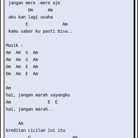
 jangan mere -mere aje

         Dm      Am

 aku kan lagi usaha

        E              Am

 kamu sabar ku pasti bisa..

Musik :

Am  Am  G  Am

Am  Am  G  Am

Dm  Am  E  Am

Dm  Am  E  Am

Am

hai, jangan marah sayangku

Am               E  E

hai, jangan marah..

     Am

kreditan cicilan ini itu

         G                 Am
