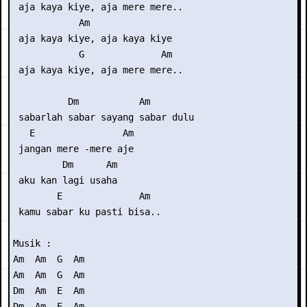
 aja kaya kiye, aja mere mere..

            Am

 aja kaya kiye, aja kaya kiye

            G              Am

 aja kaya kiye, aja mere mere..

          Dm           Am

 sabarlah sabar sayang sabar dulu 

   E                Am

 jangan mere -mere aje

         Dm      Am

 aku kan lagi usaha

        E              Am

 kamu sabar ku pasti bisa..

Musik :

Am  Am  G  Am

Am  Am  G  Am

Dm  Am  E  Am

Dm  Am  E  Am
