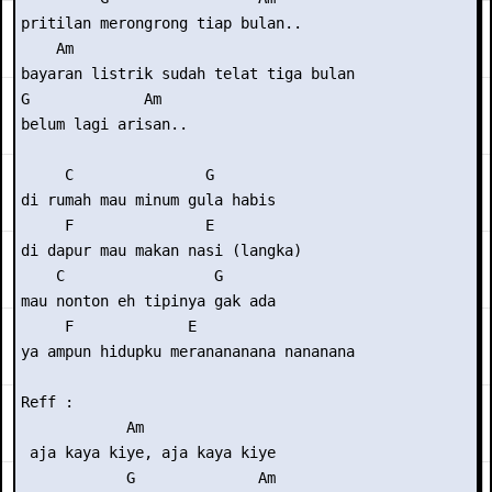
pritilan merongrong tiap bulan..

    Am

bayaran listrik sudah telat tiga bulan

G             Am

belum lagi arisan..

     C               G

di rumah mau minum gula habis

     F               E

di dapur mau makan nasi (langka)

    C                 G

mau nonton eh tipinya gak ada

     F             E

ya ampun hidupku meranananana nananana

Reff :

            Am

 aja kaya kiye, aja kaya kiye

            G              Am
