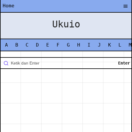
Home
Ukuio
A
B
C
D
E
F
G
H
I
J
K
L
M