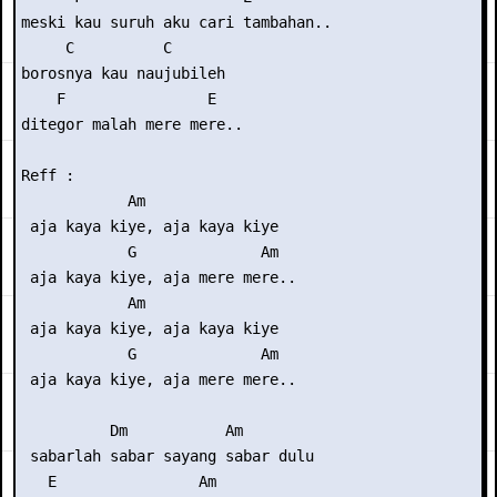
meski kau suruh aku cari tambahan..

     C          C

borosnya kau naujubileh

    F                E

ditegor malah mere mere..

Reff :

            Am

 aja kaya kiye, aja kaya kiye

            G              Am

 aja kaya kiye, aja mere mere..

            Am

 aja kaya kiye, aja kaya kiye

            G              Am

 aja kaya kiye, aja mere mere..

          Dm           Am

 sabarlah sabar sayang sabar dulu 

   E                Am
