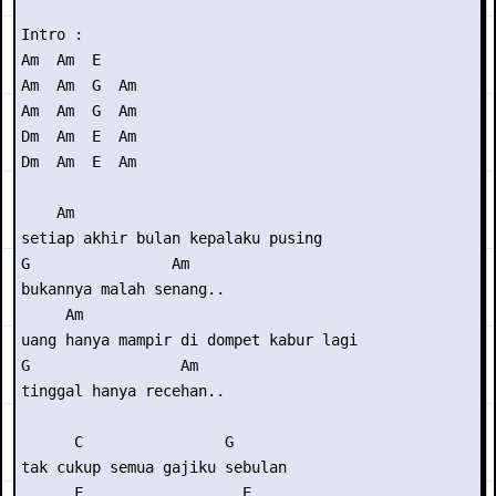
Intro :

Am  Am  E

Am  Am  G  Am

Am  Am  G  Am

Dm  Am  E  Am

Dm  Am  E  Am

    Am

setiap akhir bulan kepalaku pusing

G                Am

bukannya malah senang..

     Am

uang hanya mampir di dompet kabur lagi

G                 Am

tinggal hanya recehan..

      C                G

tak cukup semua gajiku sebulan 

      F                  E
