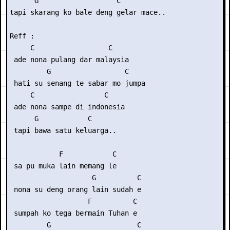
      G                   C

tapi skarang ko bale deng gelar mace..

Reff :

     C                  C

 ade nona pulang dar malaysia

         G                  C

 hati su senang te sabar mo jumpa

     C                 C

 ade nona sampe di indonesia

      G            C

 tapi bawa satu keluarga..

            F            C

 sa pu muka lain memang le

                    G          C

 nona su deng orang lain sudah e

                   F          C

 sumpah ko tega bermain Tuhan e

         G                     C
