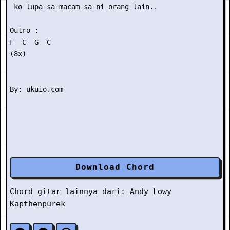
 ko lupa sa macam sa ni orang lain..

Outro :

F  C  G  C

(8x)

Download Chord
Chord gitar lainnya dari:
Andy Lowy
Kapthenpurek