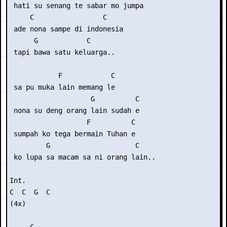
 hati su senang te sabar mo jumpa

     C                 C

 ade nona sampe di indonesia

      G            C

 tapi bawa satu keluarga..

            F            C

 sa pu muka lain memang le

                    G          C

 nona su deng orang lain sudah e

                   F          C

 sumpah ko tega bermain Tuhan e

         G                     C

 ko lupa sa macam sa ni orang lain..

Int.

C  C  G  C 

(4x)
