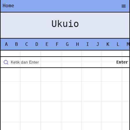
Home
Ukuio
A
B
C
D
E
F
G
H
I
J
K
L
M