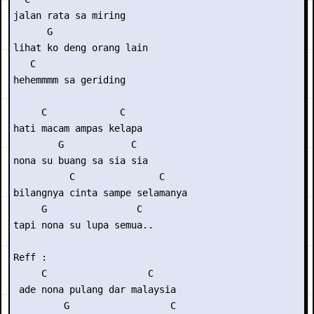
jalan rata sa miring

      G

lihat ko deng orang lain

   C

hehemmmm sa geriding

     C             C

hati macam ampas kelapa

        G            C

nona su buang sa sia sia

          C               C

bilangnya cinta sampe selamanya

     G                C

tapi nona su lupa semua..

Reff :

     C                  C

 ade nona pulang dar malaysia

         G                  C
