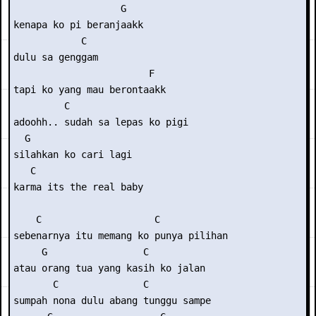
                   G

kenapa ko pi beranjaakk

            C

dulu sa genggam

                        F

tapi ko yang mau berontaakk

         C

adoohh.. sudah sa lepas ko pigi

  G

silahkan ko cari lagi

   C

karma its the real baby

    C                    C

sebenarnya itu memang ko punya pilihan

     G                 C

atau orang tua yang kasih ko jalan

       C               C

sumpah nona dulu abang tunggu sampe
