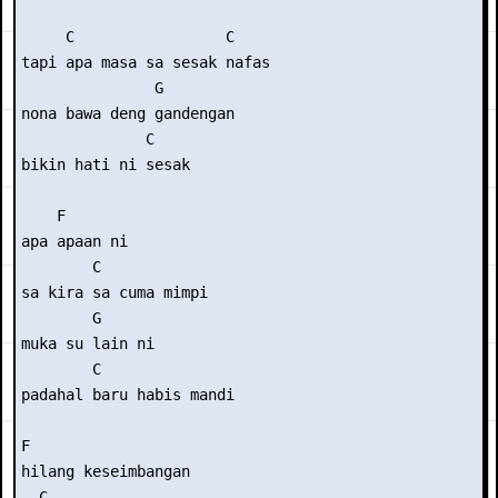
     C                 C

tapi apa masa sa sesak nafas

               G

nona bawa deng gandengan

              C

bikin hati ni sesak

    F

apa apaan ni

        C

sa kira sa cuma mimpi

        G

muka su lain ni

        C

padahal baru habis mandi

F

hilang keseimbangan

  C
