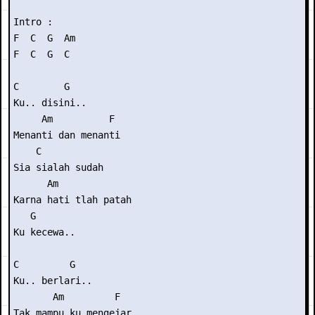
Intro :

F  C  G  Am

F  C  G  C

C        G

Ku.. disini..

     Am          F

Menanti dan menanti

    C

Sia sialah sudah

      Am

Karna hati tlah patah

   G

Ku kecewa..

C         G

Ku.. berlari..

       Am         F

Tak mampu ku mengejar
