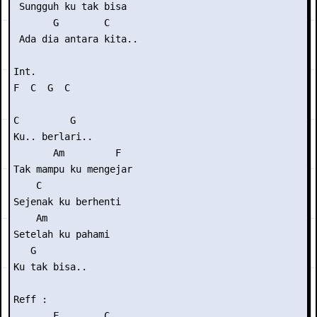
 Sungguh ku tak bisa

       G        C

 Ada dia antara kita..

Int.

F  C  G  C

C         G

Ku.. berlari..

       Am         F

Tak mampu ku mengejar

    C

Sejenak ku berhenti

    Am

Setelah ku pahami

   G

Ku tak bisa..

Reff :

       F        C
