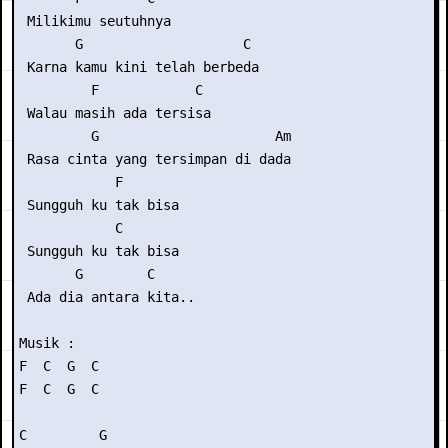
 Milikimu seutuhnya

       G                    C

 Karna kamu kini telah berbeda

         F            C

 Walau masih ada tersisa

         G                      Am

 Rasa cinta yang tersimpan di dada

            F

 Sungguh ku tak bisa

            C

 Sungguh ku tak bisa

       G        C

 Ada dia antara kita..

Musik :

F  C  G  C

F  C  G  C

C         G
