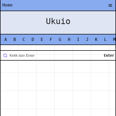
Home
Ukuio
A
B
C
D
E
F
G
H
I
J
K
L
M