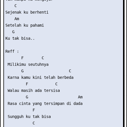
    C

Sejenak ku berhenti

    Am

Setelah ku pahami

   G

Ku tak bisa..

Reff :

       F        C

 Milikimu seutuhnya

       G                    C

 Karna kamu kini telah berbeda

         F            C

 Walau masih ada tersisa

         G                      Am

 Rasa cinta yang tersimpan di dada

            F

 Sungguh ku tak bisa

            C
