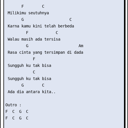
       F        C

 Milikimu seutuhnya

       G                    C

 Karna kamu kini telah berbeda

         F            C

 Walau masih ada tersisa

         G                      Am

 Rasa cinta yang tersimpan di dada

            F

 Sungguh ku tak bisa

            C

 Sungguh ku tak bisa

       G        C

 Ada dia antara kita..

Outro :

F  C  G  C

F  C  G  C
