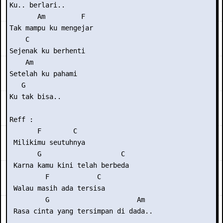
Ku.. berlari..

       Am         F

Tak mampu ku mengejar

    C

Sejenak ku berhenti

    Am

Setelah ku pahami

   G

Ku tak bisa..

Reff :

       F        C

 Milikimu seutuhnya

       G                    C

 Karna kamu kini telah berbeda

         F            C

 Walau masih ada tersisa

         G                      Am

 Rasa cinta yang tersimpan di dada..
